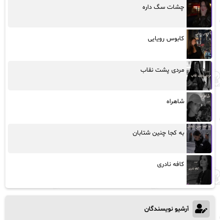
چشات سگ داره
کابوس رویایی
مردی پشت نقاب
شاهراه
به کجا چنین شتابان
کافه نادری
آرشیو نویسندگان