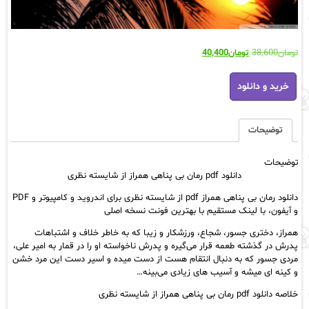
قیمت
قیمت
تومان
38,600
تومان
40,400
اصلی:
فعلی:
دانلود
تومان38,600
تومان40,400.
خرید و دانلود
pdf
بود.
رمان
بی
پناهی
توضیحات
همراز
از
توضیحات
شایسته
دانلود pdf رمان بی پناهی همراز از شایسته نظری
نظری
عدد
دانلود رمان بی پناهی همراز pdf از شایسته نظری برای اندروید و کامپیوتر و PDF
و آیفون، با لینک مستقیم با بهترین فونت نسخه اصلی
همراز، دختری جسور، شجاع، ورزشکار و زیبا که به خاطر خلاف و اشتباهات
پدرش در گذشته طعمه قرار می‌گیره و پدرش ناخواسته او را در قمار به امیر علی،
مردی جسور که به دنبال انتقام هست از دست میده و اسیر دست این مرد خشن
و کینه ای میشه و آسیب های زیادی می‌بینه…
خلاصه دانلود pdf رمان بی پناهی همراز از شایسته نظری