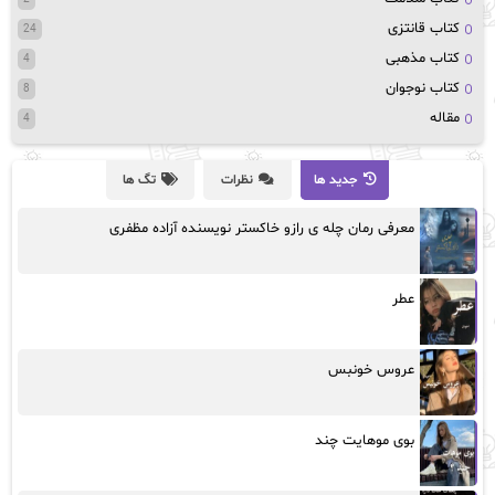
کتاب قانتزی
24
کتاب مذهبی
4
کتاب نوجوان
8
مقاله
4
جدید ها
نظرات
تگ ها
معرفی رمان چله ی رازو خاکستر نویسنده آزاده مظفری
عطر
عروس خونبس
بوی موهایت چند