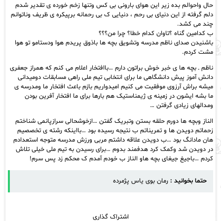
حال واحوالم بده زیر این هوای بارونی بی کس وتنها زخم خورده ی تقدیر شدم
دلم گرفته از این دنیای بی رحم ، دنیایی ک بی رحمانه برپیکره ی ظریف وناتوانم
چند می کشد.
ب کدامین گناه ؟تاوان کدام خطا؟ چرا من؟؟؟
باشنیدن صدای ناظم مدرسه وتشویق بچه ها باذوق پریدم هوا ودستامو تو هوا
مشت کردم.
ناظم ـ بچه ها ی خبر خوش براتون دارم …باافتخار اعلام می کنم که همراز جعفری
دانش آموز پیش دانشگاهی ما برای انتخابی تیم ملی راهی مسابقات دومیدانی
میشه براش آرزوی موفقیت می کنیم امیدواریم بازم باعث افتخار ما ومدرسه ی
ما بشه ایشون در زمینه ی ژیمناستیک هم بارها برای ما افتخار آفرین بودن
ومدالهای زیادی گرفتن …
الناز وبچه ها دورم حلقه بستن وتبریک گفتن …ازخوشحالی سرازپانمی شناختم
زحماتم دویدن ها و تمریناتم ب نتیجه رسیده بود …بااینکه رشته ی تخصصیم
هان مادانگ بود …ب دویدن علاقه داشتم مربی ورزش مدرسه متوجه استعدادم
در دویدن شد وکمک کرد هدفمند بدوم …برای رسیدن به تیم ملی خیلی تلاش
کردم …باجیغ جیغای بچه هاو الناز ب خودم آمدم ک محکم زد پس سرم!
حتما بخوانید :
رمان بوی یاس پژمرده
اشتراک گذاری