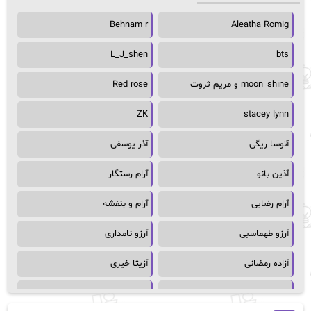
Behnam r
Aleatha Romig
L_J_shen
bts
moon_shine و مریم ثروت
Red rose
ZK
stacey lynn
آتوسا ریگی
آذر یوسفی
آذین بانو
آرام رستگار
آرام رضایی
آرام و بنفشه
آرزو طهماسبی
آرزو نامداری
آزاده رمضانی
آزیتا خیری
آسمان64
آسمان۶۵