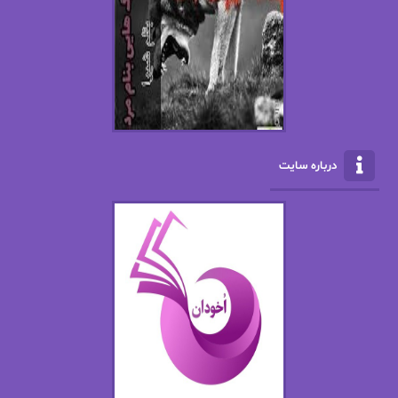
افسانه سماوات
اکرم محمدی
ال جی اسمیت
الف صاد
الکسا ریلی
الکساندر دوما
الناز بوذرجمهری
الناز پاکپور‌
الناز محمدی
الهه
درباره سایت
الهه محمدی
الی مارتینز
اما دون اهو
امیر فرهی
ان اچ کلاین بام
باران
بهار
بهار سلطانی
بهاره حسنی
بهاره شیرازی
بهاره غفرانی
بهاره.م