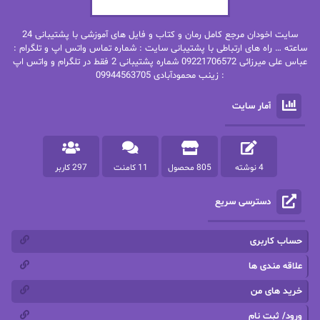
بهنام رستاقی
بیتا فرخی
سایت اخودان مرجع کامل رمان و کتاب و فایل های آموزشی با پشتیبانی 24
پاتریشیا ویلسون
پرتو فرهمند
ساعته … راه های ارتباطی با پشتیبانی سایت : شماره تماس واتس اپ و تلگرام :
عباس علی میرزائی 09221706572 شماره پشتیبانی 2 فقط در تلگرام و واتس اپ
: زینب محمودآبادی 09944563705
پرستو
پرستو اسحقی
آمار سایت
پرستو مهاجر
پرستو_س
پرنیا tkd
پرهام رسولی
4 نوشته
805 محصول
11 کامنت
297 کاربر
پروانه قدیمی
پروانه محمدی
دسترسی سریع
پریسا شکور(طوفان خاموش)
پگاه رستمی فرد
پنلوپه اسکای
پنلوپه داگلاس
حساب کاربری
پنلوپه وارد
پونه سعیدی
علاقه مندی ها
خرید های من
تاران
ترانه بانو
ورود/ ثبت نام