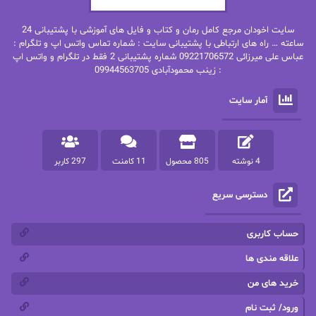
بهنام رستاقی
بیتا فرخی
سایت اخودان مرجع کامل رمان و کتاب و فایل های آموزشی با پشتیبانی 24
پاتریشیا ویلسون
پرتو فرهمند
ساعته … راه های ارتباطی با پشتیبانی سایت : شماره تماس واتس اپ و تلگرام :
عباس علی میرزائی 09221706572 شماره پشتیبانی 2 فقط در تلگرام و واتس اپ
: زینب محمودآبادی 09944563705
پرستو
پرستو اسحقی
آمار سایت
پرستو مهاجر
پرستو_س
پرنیا tkd
پرهام رسولی
4 نوشته
805 محصول
11 کامنت
297 کاربر
پروانه قدیمی
پروانه محمدی
دسترسی سریع
پریسا شکور(طوفان خاموش)
پگاه رستمی فرد
پنلوپه اسکای
پنلوپه داگلاس
حساب کاربری
پنلوپه وارد
پونه سعیدی
علاقه مندی ها
خرید های من
تاران
ترانه بانو
ورود/ ثبت نام