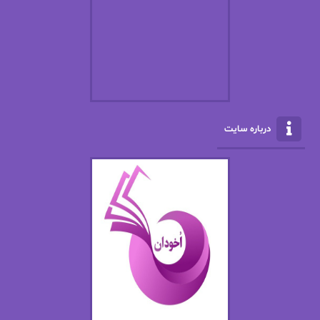
ال جی اسمیت
الف صاد
الکسا ریلی
الکساندر دوما
الناز بوذرجمهری
الناز پاکپور‌
الناز محمدی
الهه
درباره سایت
الهه محمدی
الی مارتینز
اما دون اهو
امیر فرهی
ان اچ کلاین بام
باران
بهار
بهار سلطانی
بهاره حسنی
بهاره شیرازی
بهاره غفرانی
بهاره.م