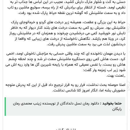
دستی به کت و شلوار مارک دارش کشید، عجیب در این لباس ها جذاب تر به
نظرمی اومد. خسته از انتظار برای برادرش که از راه برسه، سوئیچ ماشین رو تاب
داد و به سمت ماشینش که گوشه ترین نقطه حیاط پارک شده بود رفت.
حیاط به این بزرگی و عظمت، همیشه زیر درخت های گردو و خرمالوجای پارک
ماشینش بود. سرش رو کمی به سمت درخت های بلند کنار دیوار که به خاطر
تابش نور خورشید کمی می درخشیدن چرخوند و همزمان که در ماشینش روباز
کرد، در ویلا هم بازشد. نگاهش ناخواسته از درخت های زیبایی که واقعا از
دیدنشون لذت می برد به سمت ماشین پدرش رفت.
با دیدن مهمان ناخونده ای که چند وقتی حسابی به مزاجش ناخوش اومد، اخمی
کرد. دست هاش کمی روی دستگیره ماشینش سفت تر شد و چند لحظه چشم
هاش رو بست، با نفس عمیقی که همراه با رایحه شیرین گل ها وارد ریه اش می
شود زیر لب زمزمه وار گفت:
_لعنت بهت.
اصلا حوصله بحث نداشت، فرار رو به قرار ترجیح داد قبل از این که پدرش متوجه
حضورش بشه اما، انگار امروز کلا شانس نداشت.
حتما بخوانید :
دانلود رمان نسل دلدادگان از نویسنده زینب محمدی رمان
رایگان