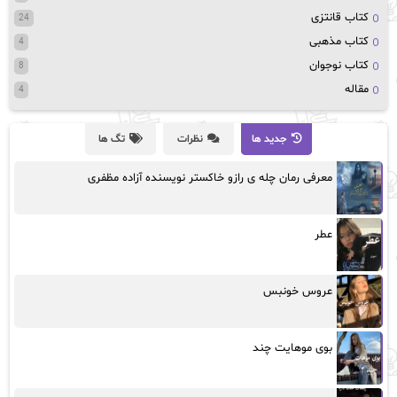
کتاب قانتزی
24
کتاب مذهبی
4
کتاب نوجوان
8
مقاله
4
جدید ها
نظرات
تگ ها
معرفی رمان چله ی رازو خاکستر نویسنده آزاده مظفری
عطر
عروس خونبس
بوی موهایت چند