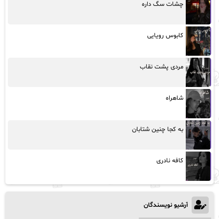
چشات سگ داره
کابوس رویایی
مردی پشت نقاب
شاهراه
به کجا چنین شتابان
کافه نادری
آرشیو نویسندگان