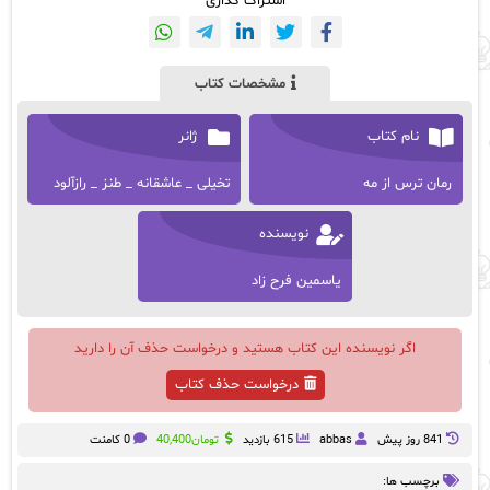
اشتراک گذاری
مشخصات کتاب
نام کتاب
ژانر
رمان ترس از مه
تخیلی _ عاشقانه _ طنز _ رازآلود
نویسنده
یاسمین فرح زاد
اگر نویسنده این کتاب هستید و درخواست حذف آن را دارید
درخواست حذف کتاب
841 روز پيش
abbas
615 بازدید
تومان
40,400
0 کامنت
برچسب ها: