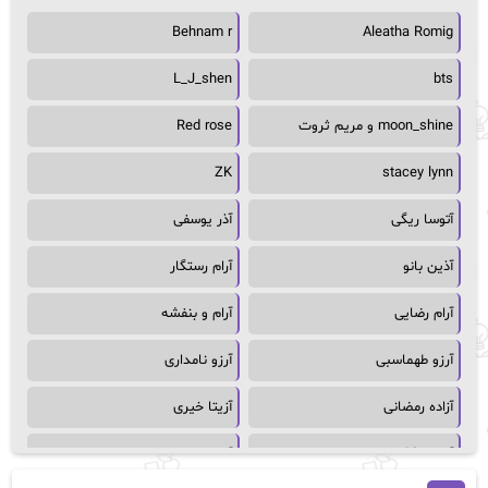
Behnam r
Aleatha Romig
L_J_shen
bts
moon_shine و مریم ثروت
Red rose
ZK
stacey lynn
آتوسا ریگی
آذر یوسفی
آذین بانو
آرام رستگار
آرام رضایی
آرام و بنفشه
آرزو طهماسبی
آرزو نامداری
آزاده رمضانی
آزیتا خیری
آسمان64
آسمان۶۵