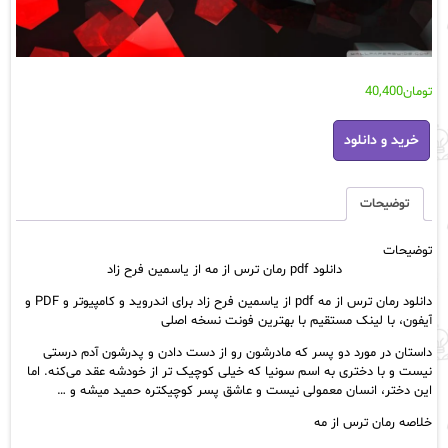
تومان
40,400
دانلود
خرید و دانلود
pdf
رمان
ترس
از
توضیحات
مه
از
توضیحات
یاسمین
دانلود pdf رمان ترس از مه از یاسمین فرح زاد
فرح
زاد
دانلود رمان ترس از مه pdf از یاسمین فرح زاد برای اندروید و کامپیوتر و PDF و
عدد
آیفون، با لینک مستقیم با بهترین فونت نسخه اصلی
داستان در مورد دو پسر که مادرشون رو از دست دادن و پدرشون آدم درستی
نیست و با دختری به اسم سونیا که خیلی کوچیک تر از خودشه عقد می‌کنه. اما
این دختر، انسان معمولی نیست و عاشق پسر کوچیکتره حمید میشه و …
خلاصه رمان ترس از مه