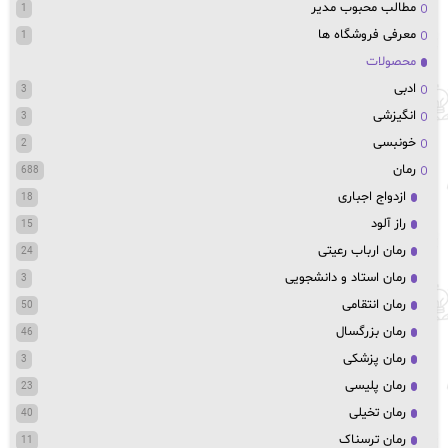
مطالب محبوب مدیر
1
معرفی فروشگاه ها
1
محصولات
ادبی
3
انگیزشی
3
خونبسی
2
رمان
688
ازدواج اجباری
18
راز آلود
15
رمان ارباب رعیتی
24
رمان استاد و دانشجویی
3
رمان انتقامی
50
رمان بزرگسال
46
رمان پزشکی
3
رمان پلیسی
23
رمان تخیلی
40
رمان ترسناک
11