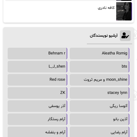
کافه نادری
آرشیو نویسندگان
Behnam r
Aleatha Romig
L_J_shen
bts
moon_shine و مریم ثروت
Red rose
ZK
stacey lynn
آتوسا ریگی
آذر یوسفی
آذین بانو
آرام رستگار
آرام رضایی
آرام و بنفشه