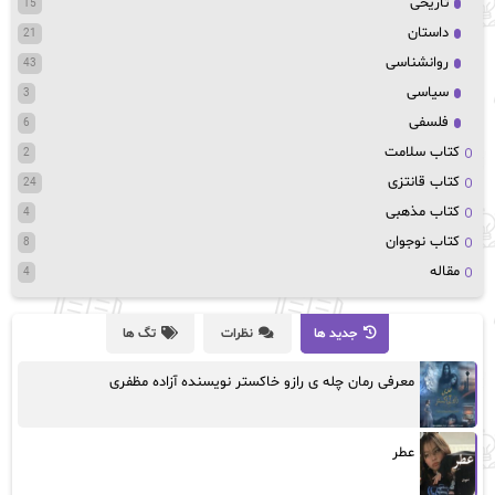
تاریخی
15
داستان
21
روانشناسی
43
سیاسی
3
فلسفی
6
کتاب سلامت
2
کتاب قانتزی
24
کتاب مذهبی
4
کتاب نوجوان
8
مقاله
4
جدید ها
نظرات
تگ ها
معرفی رمان چله ی رازو خاکستر نویسنده آزاده مظفری
عطر