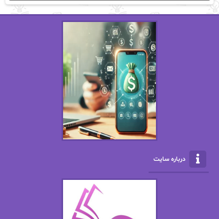
اریک مورگنشترن
از نیلوفر لاری
استفانی مهیر
استل مسکم
اسما کافی
اصغر زاده
افسانه سماوات
اکرم محمدی
ال جی اسمیت
الف صاد
الکسا ریلی
الکساندر دوما
الناز بوذرجمهری
الناز پاکپور‌
الناز محمدی
الهه
درباره سایت
الهه محمدی
الی مارتینز
اما دون اهو
امیر فرهی
ان اچ کلاین بام
باران