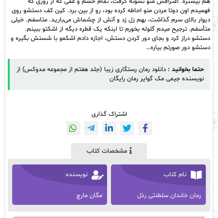
هم بیشتره. اعترافش منو نشونه گرفت، تمام خشم و غمی که از روزی که
فهمیدم اون دوتا مردن منو احاطه کرده بود، رو از بین برد. کین کف دستشو روی
دیوار بالای سرم گذاشت، بهم زل زد و آتش از چشماش می‌بارید. متاسفم. خیلی
متأسفم. ترجیح میدم گلوله بخورم تا اینکه یک قطره دیگه از اشکتو ببینم.
دستشو دراز کرد و بجای دور کردن دستش، اجازه دادم اشکمو با شستش بگیره و
دستشو دور صورتم بیاره…
حتما بخوانید :
دانلود رمان رستگاری زیبا (جلد هفتم از مجموعه مدوکس) از
نویسنده جیمی مک گوایر رمان رایگان
اشتراک گذاری
مشخصات کتاب
نام کتاب
نویسنده
رمان خاندان سلطنتی رذل
مگان مارچ