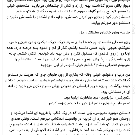
فهمیدم اون دوتا مردن منو احاطه کرده بود، رو از بین برد. کین کف دستشو روی
دیوار بالای سرم گذاشت، بهم زل زد و آتش از چشماش می‌بارید. متاسفم. خیلی
متأسفم. ترجیح میدم گلوله بخورم تا اینکه یک قطره دیگه از اشکتو ببینم.
دستشو دراز کرد و بجای دور کردن دستش، اجازه دادم اشکمو با شستش بگیره و
دستشو دور صورتم بیاره…
خلاصه رمان خاندان سلطنتی رذل
روی صندلی نشستم، پرنده ها بالای سرم جیک جیک میکنن و من هیچی حس
نمیکنم. هیچی. باید حسی داشته باشم. گذر از غم و اندوه پنج مرحله داره. همه
اونا رو از روی کاغذی که مسئول کفن و دفن بهم داد خوندم. انکار، خشم، چانه
زنی، افسردگی و پذیرش. هیچ حسی نداشتن کجای این لیست لعنتیه؟ چرا
نمیتونم عصبانی باشم؟ خشم خیلی آسونتر از این ..پوچیه.
من درب و داغونم. خیلی وقته که بخاری از روی فنجان چای که هریت در دستام
گذاشت بلند نمیشه، اما حتی یه قلپ هم نتونستم بنوشم. صاحب خونم از داخل
خونه برگشت، پارچه حریر لباسش در معرض وزش نسیم تکون می خورد و نامه
ای در دستاش بود.
_تمپرنس، عزیزم،یه مرد بخاطرت اینجا بود.
تمام ماهیچه های بدنم لرزیدن. با خودم زمزمه کردم.
داستان درمورد تمپرنس، زنی است که در یک کلاب با غریبه ای آشنا می‌شود و
روحش هم خبر ندارد آن غریبه در واقعیت آدمکشی بیرحم است. وقتی صدای
کین در انبار اکو شد آجر تیزی پشت تیشرتمو شکاف داد قبل از اینکه بفهمم چی
گفت بهم نزدیکتر شد. نه فقط حرفاش… اعترافشه که قدرتش از یه بمب اتمی