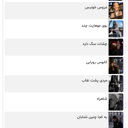
عروس خونبس
بوی موهایت چند
چشات سگ داره
کابوس رویایی
مردی پشت نقاب
شاهراه
به کجا چنین شتابان