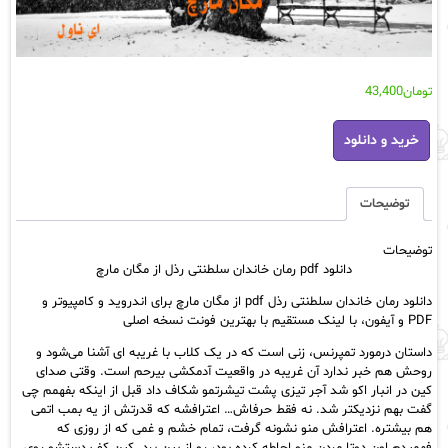
تومان
43,400
دانلود
خرید و دانلود
pdf
رمان
خاندان
سلطنتی
توضیحات
رذل
از
توضیحات
مگان
دانلود pdf رمان خاندان سلطنتی رذل از مگان مارچ
مارچ
عدد
دانلود رمان خاندان سلطنتی رذل pdf از مگان مارچ برای اندروید و کامپیوتر و
PDF و آیفون، با لینک مستقیم با بهترین فونت نسخه اصلی
داستان درمورد تمپرنس، زنی است که در یک کلاب با غریبه ای آشنا می‌شود و
روحش هم خبر ندارد آن غریبه در واقعیت آدمکشی بیرحم است. وقتی صدای
کین در انبار اکو شد آجر تیزی پشت تیشرتمو شکاف داد قبل از اینکه بفهمم چی
گفت بهم نزدیکتر شد. نه فقط حرفاش… اعترافشه که قدرتش از یه بمب اتمی
هم بیشتره. اعترافش منو نشونه گرفت، تمام خشم و غمی که از روزی که