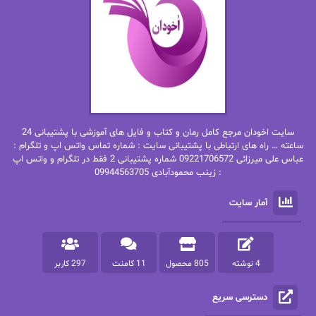
بهار
بهار سلطانی
بهاره حسنی
بهاره شیرازی
بهاره غفرانی
بهاره.م
بهنام رستاقی
بیتا فرخی
سایت اخودان مرجع کامل رمان و کتاب و فایل های آموزشی با پشتیبانی 24
پاتریشیا ویلسون
پرتو فرهمند
ساعته … راه های ارتباطی با پشتیبانی سایت : شماره تماس واتس اپ و تلگرام :
عباس علی میرزائی 09221706572 شماره پشتیبانی 2 فقط در تلگرام و واتس اپ
: زینب محمودآبادی 09944563705
پرستو
پرستو اسحقی
آمار سایت
پرستو مهاجر
پرستو_س
پرنیا tkd
پرهام رسولی
4 نوشته
805 محصول
11 کامنت
297 کاربر
پروانه قدیمی
پروانه محمدی
دسترسی سریع
پریسا شکور(طوفان خاموش)
پگاه رستمی فرد