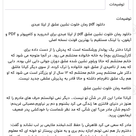
نشین
توضیحات
عشق
از
توضیحات
لیلا
دانلود pdf رمان خلوت نشین عشق از لیلا عبدی
عبدی
عدد
دانلود رمان خلوت نشین عشق pdf از لیلا عبدی برای اندروید و کامپیوتر و PDF و
آیفون، با لینک مستقیم با بهترین فونت نسخه اصلی
کیانا دختر یک پولدار ورشکسته است که پدرش را از دست داده برای
کار(پرستاری بچه) به خانه خانواده محتشم می رود. در آنجا متوجه می شود که
خانم محتشم که حالا ویلچر نشین شده عشق دوران جوانی دایی اش بوده. دایی
که بعد از ناامیدی از عشق خود خانواده را ترک کرده، از سوی دیگر کیانا عاشق
دکتر علی محتشم پسر خانم محتشم که ۱۲ سال از او بزرگتر است می شود که او
هم یک عشق نافرجام داشته و حالا قادر به پذیرش عشقی جدید نیست.
خلاصه رمان خلوت نشین عشق
کیانا! مادر! این کار در شأن تو نیست… دیگر نمی توانستم حرف های مادرم را که
هنوز در دنیای فانتزی ها زندگی می کرد بشنوم و دم بر نیاورم،عصبانی غریدم:
-کدوم شأن مادر من؟ اون شأنی که مد نظر شماست با خودکشی پدر ضعیف
ایمانمون پرید.
مادر که سعی می کرد ظاهرش را حفظ کند،لبخند ملایمی بر لب نشاند و گفت:
دخترم باز هم نمی تونم اجازه بدم بری و به عنوان پرستار تو خونه ای که معلوم