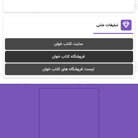
آن ماری سلینکو
آنا تاد
آنالیا
آوا
تبلیغات متنی
آوا موسوی
آیدا (Aixi)
سایت کتاب خوان
آیدا باقری
آیسان صادقی
فروشگاه کتاب خوان
ا_اصغر زاده
ا_اصغرزاده
لیست فروشگاه های کتاب خوان
اریک مورگنشترن
از نیلوفر لاری
استفانی مهیر
استل مسکم
اسما کافی
اصغر زاده
افسانه سماوات
اکرم محمدی
ال جی اسمیت
الف صاد