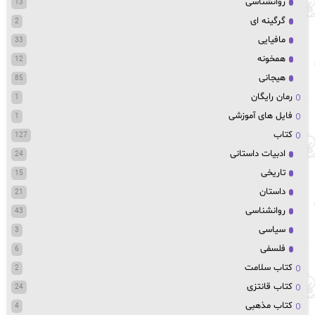
روانشناسی
13
گرگینه ای
2
مافیایی
33
همخونه
12
هیجانی
85
رمان رایگان
1
فایل های آموزشی
1
کتاب
127
ادبیات داستانی
24
تاریخی
15
داستان
21
روانشناسی
43
سیاسی
3
فلسفی
6
کتاب سلامت
2
کتاب قانتزی
24
کتاب مذهبی
4