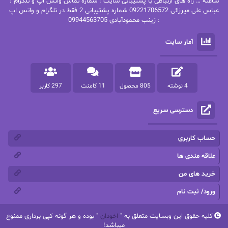
پاتریشیا ویلسون
پرتو فرهمند
ساعته … راه های ارتباطی با پشتیبانی سایت : شماره تماس واتس اپ و تلگرام :
عباس علی میرزائی 09221706572 شماره پشتیبانی 2 فقط در تلگرام و واتس اپ
: زینب محمودآبادی 09944563705
پرستو
پرستو اسحقی
آمار سایت
پرستو مهاجر
پرستو_س
پرنیا tkd
پرهام رسولی
4 نوشته
805 محصول
11 کامنت
297 کاربر
پروانه قدیمی
پروانه محمدی
دسترسی سریع
پریسا شکور(طوفان خاموش)
پگاه رستمی فرد
پنلوپه اسکای
پنلوپه داگلاس
حساب کاربری
پنلوپه وارد
پونه سعیدی
علاقه مندی ها
خرید های من
تاران
ترانه بانو
ورود/ ثبت نام
ترنم.25
تیلور
کلیه حقوق این وبسایت متعلق به "
اخودان
" بوده و هر گونه کپی برداری ممنوع
ثمین سرابی
جان فاولز
میباشد!