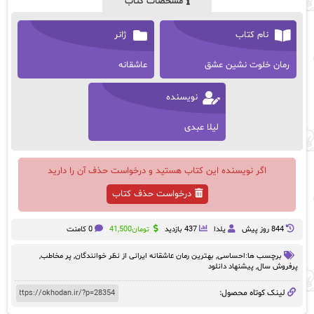
مشخصات کتاب
نام کتاب
ژانر
رمان خلوت نشین عشق
عاشقانه
نویسنده
لیلا عبدی
اگر نویسنده این کتاب هستید و درخواست حذف آن را دارید
درخواست حذف کتاب
844 روز پيش
یلدا
437 بازدید
تومان
41,500
0 کامنت
برچسب ها:
احساسی
,
بهترین رمان عاشقانه ایرانی از نظر خوانندگان
,
پر مخاطب
,
پرفروش سال
,
پیشنهاد دانلود
لینک کوتاه محصول: