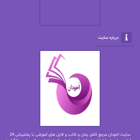
الکسا ریلی
الکساندر دوما
الناز بوذرجمهری
الناز پاکپور‌
الناز محمدی
الهه
درباره سایت
الهه محمدی
الی مارتینز
اما دون اهو
امیر فرهی
ان اچ کلاین بام
باران
بهار
بهار سلطانی
بهاره حسنی
بهاره شیرازی
بهاره غفرانی
بهاره.م
بهنام رستاقی
بیتا فرخی
سایت اخودان مرجع کامل رمان و کتاب و فایل های آموزشی با پشتیبانی 24