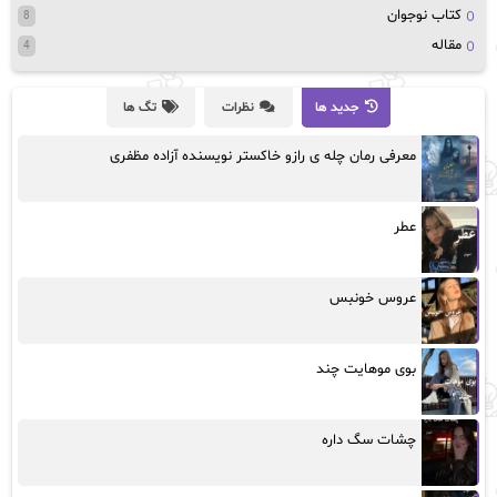
کتاب نوجوان
8
مقاله
4
جدید ها
نظرات
تگ ها
معرفی رمان چله ی رازو خاکستر نویسنده آزاده مظفری
عطر
عروس خونبس
بوی موهایت چند
چشات سگ داره