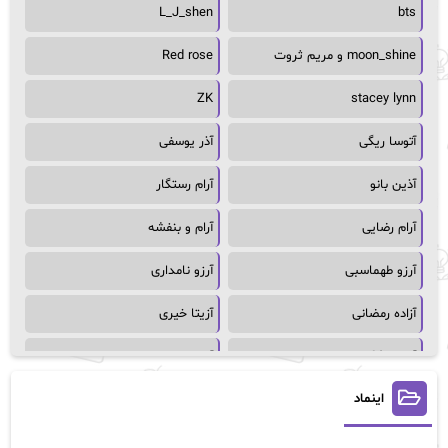
L_J_shen
bts
moon_shine و مریم ثروت
Red rose
ZK
stacey lynn
آتوسا ریگی
آذر یوسفی
آذین بانو
آرام رستگار
آرام رضایی
آرام و بنفشه
آرزو طهماسبی
آرزو نامداری
آزاده رمضانی
آزیتا خیری
آسمان64
آسمان۶۵
اینماد
آسیه احمدی
آگاتا کریستی
آلیس فینی
آمنه قیصری