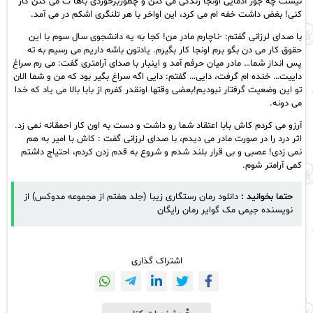
نیست چه جور آدمایی اونجا زندگی می کنن و چطوربرخوردی باها ت می کنن کار
کنی! بغض داشت خفه ام می کرد، این اواخر با هر تلنگری اشکم در می آمد.
با صدای لرزانی گفتم: -ناچارم مادر من! کجا به یه دانشجوی سال سوم با این
حقوق کار می دن بگو برم اونجا کار بگیرم. یادتون باشه داریم می رسیم به ته
پس انداز شما… مادر میان حرفم آمد و اینبار با صدای آرامتری گفت: می رم سراغ
داییت… خنده ام گرفت، دایی… گفتم: دایی اگه سراغ بگیر بود که من و شما الان
تو این وضعیت گرفتار نبودیم!بعضی وقتها اونقدر کفرم از بابا بالا می یاد که خدا
می دونه.
آرزو می کردم کاش بابا اعتقاد شما رو داشت و دست به اون کار احمقانه نمی زد.
اثر درد را در صورت مادر می دیدم، با صدای لرزانی گفت : کاش با امیر به هم
نمی زدی! عصبی و بی قرار بلند شدم و شروع به قدم زدن کردم، احتیاج داشتم
کمی آرامتر شوم.
حتما بخوانید :
دانلود رمان رستگاری زیبا (جلد هفتم از مجموعه مدوکس) از
نویسنده جیمی مک گوایر رمان رایگان
اشتراک گذاری