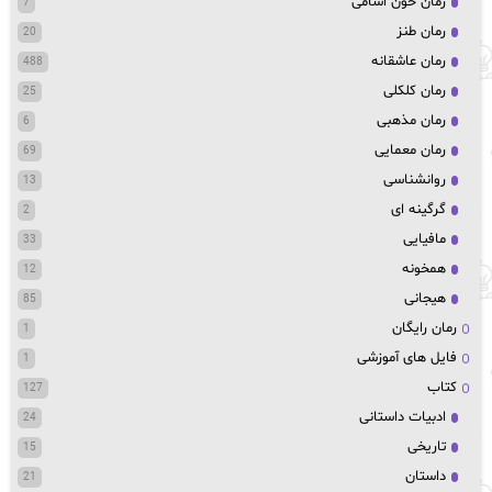
رمان خون اشامی
7
رمان طنز
20
رمان عاشقانه
488
رمان کلکلی
25
رمان مذهبی
6
رمان معمایی
69
روانشناسی
13
گرگینه ای
2
مافیایی
33
همخونه
12
هیجانی
85
رمان رایگان
1
فایل های آموزشی
1
کتاب
127
ادبیات داستانی
24
تاریخی
15
داستان
21