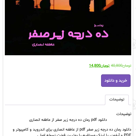
قیمت
قیمت
تومان
40,800
تومان
14,800
اصلی:
فعلی:
دانلود
تومان40,800
تومان14,800.
خرید و دانلود
pdf
بود.
رمان
ده
درجه
توضیحات
زیر
صفر
توضیحات
از
دانلود pdf رمان ده درجه زیر صفر از عاطفه انصاری
عاطفه
انصاری
دانلود رمان ده درجه زیر صفر pdf از عاطفه انصاری برای اندروید و کامپیوتر و
عدد
PDF و آیفون، با لینک مستقیم با بهترین فونت نسخه اصلی