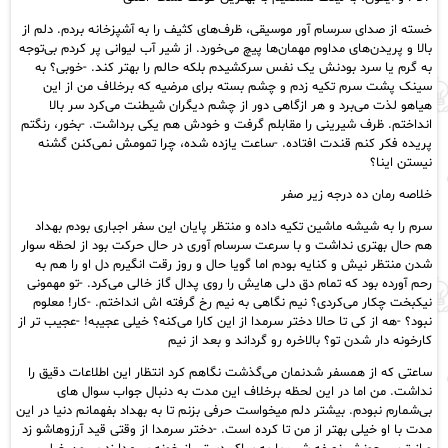
خسته از صدای سرسام آور موسیقی، ظرف‌های کثیف را به آشپزخانه بردم. دلم از
بالا و پریدن‌های مداوم مهمان‌ها پیچ می‌خورد. از شیر آب لیوانی پر کردم بی‌توجه
به گرم یا سرد بودنش یک‌ نفس سرکشیدم بلکه حالم را بهتر کند. -خوبی؟ به
سینک پشت سرم تکیه زدم و چشم بسته برای مرضیه که برخلاف من از این
هیاهو لذت می‌برد و هر ازگاهی دور از چشم دیگران شیطنت می‌کرد سر بالا
انداختم. ظرف شیرینی‌ را مقابلم گرفت و خودش هم یکی برداشت. -بخور، رنگتم
پریده فکر کنم قندت افتاده. -ساعت یازده شده، چرا تمومش نمی‌کنن گشنه
نیستن اینا؟
خلاصه رمان ده درجه زیر صفر
سرم را به شیشه ماشین تکیه داده و منتظر پایان این سفر اجباری بودم بهداد
هم حال بهتری نداشت و با سرعت سرسام آوری در حال حرکت بود از لحظه سوار
شدن منتظر نیش و کنایه بودم اما گویا حال و روز رقت انگیرم دل او را هم به
رحم آورده بود که تمام دق دلی هایش را روی پدال گاز خالی می‌کرد. -تو مهمونی
نیکبخت چکار می‌کردی؟ نیم نگاهی به نیم رخ گرفته اش انداختم. -کار! معلوم
نبود؟ -هه از کی تا حالا دختر سرمدا از این کارا می‌کنه؟ خیلی عجيبه! -عجیب تر از
کارخونه دار شدن تو؟ بالاخره رو گرداند و بعد از نیم
ساعتی که از همسفر شدنمان می‌گذشت نگاهم کرد انتظار این اطلاعات دقیق را
نداشت. من اما در این لحظه برخلاف این مدت به دنبال جواب سوال های
بی‌شمارم نبودم. بیشتر دلم میخواست حرفی بزنم تا به بهداد بفهمانم دنیا در این
مدت با او خیلی بهتر از من تا کرده است. -دختر سرمدا از وقتی قید آرزوهاشو زد