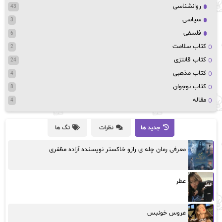
روانشناسی
43
سیاسی
3
فلسفی
6
کتاب سلامت
2
کتاب قانتزی
24
کتاب مذهبی
4
کتاب نوجوان
8
مقاله
4
جدید ها
نظرات
تگ ها
معرفی رمان چله ی رازو خاکستر نویسنده آزاده مظفری
عطر
عروس خونبس