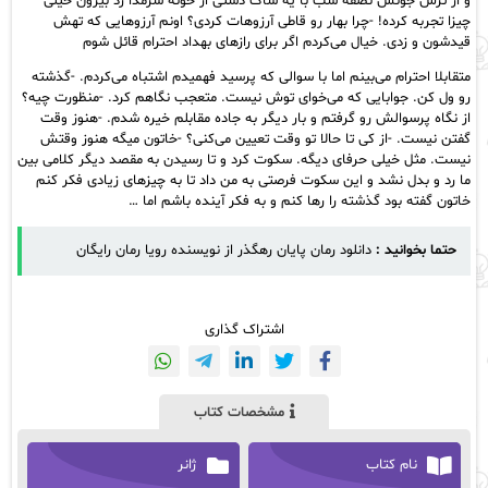
و از ترس جونش نصفه شب با یه ساک دستی از خونه سرمدا زد بیرون خیلی
چیزا تجربه کرده! -چرا بهار رو قاطی آرزوهات کردی؟ اونم آرزوهایی که تهش
قیدشون و زدی. خیال می‌کردم اگر برای رازهای بهداد احترام قائل شوم
متقابلا احترام می‌بینم اما با سوالی که پرسید فهمیدم اشتباه می‌کردم. -گذشته
رو ول کن. جوابایی که می‌خوای توش نیست. متعجب نگاهم کرد. -منظورت چیه؟
از نگاه پرسوالش رو گرفتم و بار دیگر به جاده مقابلم خیره شدم. -هنوز وقت
گفتن نیست. -از کی تا حالا تو وقت تعیین می‌کنی؟ -خاتون میگه هنوز وقتش
نیست. مثل خیلی حرفای دیگه. سکوت کرد و تا رسیدن به مقصد دیگر کلامی بین
ما رد و بدل نشد و این سکوت فرصتی به من داد تا به چیزهای زیادی فکر کنم
خاتون گفته بود گذشته را رها کنم و به فکر آینده باشم اما …
حتما بخوانید :
دانلود رمان پایان رهگذر از نویسنده رویا رمان رایگان
اشتراک گذاری
مشخصات کتاب
نام کتاب
ژانر