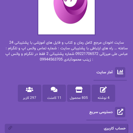
بهاره حسنی
بهاره شیرازی
بهاره غفرانی
بهاره.م
بهنام رستاقی
بیتا فرخی
سایت اخودان مرجع کامل رمان و کتاب و فایل های آموزشی با پشتیبانی 24
پاتریشیا ویلسون
پرتو فرهمند
ساعته … راه های ارتباطی با پشتیبانی سایت : شماره تماس واتس اپ و تلگرام :
عباس علی میرزائی 09221706572 شماره پشتیبانی 2 فقط در تلگرام و واتس اپ
: زینب محمودآبادی 09944563705
پرستو
پرستو اسحقی
آمار سایت
پرستو مهاجر
پرستو_س
پرنیا tkd
پرهام رسولی
4 نوشته
805 محصول
11 کامنت
297 کاربر
پروانه قدیمی
پروانه محمدی
دسترسی سریع
پریسا شکور(طوفان خاموش)
پگاه رستمی فرد
پنلوپه اسکای
پنلوپه داگلاس
حساب کاربری