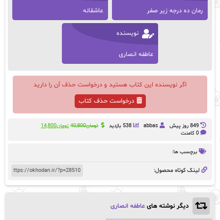
رمان ده درجه زیر صفر
عاشقانه
نویسنده
عاطفه انصاری
اگر نویسنده این کتاب هستید و درخواست حذف آن را دارید
درخواست حذف کتاب
قیمت
قیمت
849 روز پيش
abbas
538 بازدید
تومان
40,800
تومان
14,800
اصلی:
فعلی:
0 کامنت
تومان40,800
تومان14,800.
بود.
برچسب ها:
لینک کوتاه محصول:
دیگر نوشته های
عاطفه انصاری