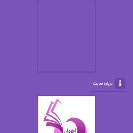
استفانی مهیر
استل مسکم
اسما کافی
اصغر زاده
افسانه سماوات
اکرم محمدی
ال جی اسمیت
الف صاد
الکسا ریلی
الکساندر دوما
الناز بوذرجمهری
الناز پاکپور‌
الناز محمدی
الهه
درباره سایت
الهه محمدی
الی مارتینز
اما دون اهو
امیر فرهی
ان اچ کلاین بام
باران
بهار
بهار سلطانی