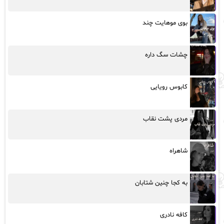
بوی موهایت چند
چشات سگ داره
کابوس رویایی
مردی پشت نقاب
شاهراه
به کجا چنین شتابان
کافه نادری