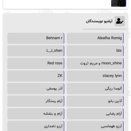
آرشیو نویسندگان
Behnam r
Aleatha Romig
L_J_shen
bts
moon_shine و مریم ثروت
Red rose
ZK
stacey lynn
آتوسا ریگی
آذر یوسفی
آذین بانو
آرام رستگار
آرام رضایی
آرام و بنفشه
آرزو طهماسبی
آرزو نامداری