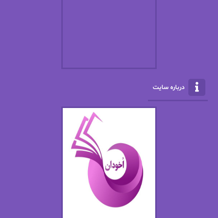
ال جی اسمیت
الف صاد
الکسا ریلی
الکساندر دوما
الناز بوذرجمهری
الناز پاکپور‌
الناز محمدی
الهه
درباره سایت
الهه محمدی
الی مارتینز
اما دون اهو
امیر فرهی
ان اچ کلاین بام
باران
بهار
بهار سلطانی
بهاره حسنی
بهاره شیرازی
بهاره غفرانی
بهاره.م