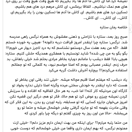
نمیشه کرد.اما ای کاش ما آدم ها یاد بگیریم که هیچ وقت هیچ وقت بر روی درد
های هم نمک نباشیم… اتفاقا برعکس، ای کاش مرهم درد های هم باشیم،
تسکین درد های هم باشیم. ای کاش ما آدم ها تسکین بودن را یاد بگیریم.ای
کاش… ای کاش…. ای کاش…
خلاصه رمان ستاره
صبح روز بعد، ستاره با ناراحتی و ذهنی مغشوش به همراه نرگس راهی مدرسه
شد. نرگس: ستاره چرا اینقدر امروز قیافت دربه داغونه؟ -هیچی یه خورده خستم
فقط. -اگه من بعد هفت سال دوستمو نشناسم که به درد لاجرز دیوار می‌ خورم!!!
بگو بگو به من چی شده؟ شاید تونستیم با همفکری همدیگه حلش کنیم. ستاره:
هیچی بابا! فقط دیشب با مامانم دوباره بخاطر مرادی بحثم شد خیلی باهاش، بد
حرف زدم. اینقدر عصبانی بودم که اصلا حواسم نبود، به کلماتی که تو جملاتم
استفاده می‌کردم!!! بیچاره آخرش داشت گریه می‌کرد
یاد دیشب که میفتم اصلا قلبم مچاله میشه. -خیلی تند رفتی اون بخاطر تو
هست که داره اینقدر به خودش سختی میده وگرنه اصلا دلیلی نداره بخواد تو
کارگاه اون مردتیکه کار کنه!! اما خب، به هر حال اتفاقیه که افتاده و با سرزنش
کردن نمیشه چیزی رو عوض کرد تو هم حالا، فکر تو هم، درگیر این قضیه نکن
امروز می‌خوان جایزه کسایی که تو مسابقه، رتبه اوردن رو بدن. به این فکر کن که
وقتی مادرت بفهمه که تو جایزه گرفتی چقدر خوشحال میشه و حتما تو رو
می‌بخشه. -حالا من اون روز یه چیزی گفتم تو دیگه چرا باور کردی که
من حتما رتبه میارم!؟ -برای اینکه من بهت ایمان دارم عزیز دلم!! -خیلی ازت
ممنونم نرگس، که بهم ایمان داری واقعا من خیلی خوشحالم که دوست خوبی