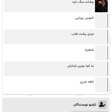
چشات سگ داره
کابوس رویایی
مردی پشت نقاب
شاهراه
به کجا چنین شتابان
کافه نادری
آرشیو نویسندگان