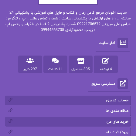
بهنام رستاقی
بیتا فرخی
سایت اخودان مرجع کامل رمان و کتاب و فایل های آموزشی با پشتیبانی 24
پاتریشیا ویلسون
پرتو فرهمند
ساعته … راه های ارتباطی با پشتیبانی سایت : شماره تماس واتس اپ و تلگرام :
عباس علی میرزائی 09221706572 شماره پشتیبانی 2 فقط در تلگرام و واتس اپ
: زینب محمودآبادی 09944563705
پرستو
پرستو اسحقی
آمار سایت
پرستو مهاجر
پرستو_س
پرنیا tkd
پرهام رسولی
4 نوشته
805 محصول
11 کامنت
297 کاربر
پروانه قدیمی
پروانه محمدی
دسترسی سریع
پریسا شکور(طوفان خاموش)
پگاه رستمی فرد
پنلوپه اسکای
پنلوپه داگلاس
حساب کاربری
پنلوپه وارد
پونه سعیدی
علاقه مندی ها
خرید های من
تاران
ترانه بانو
ورود/ ثبت نام