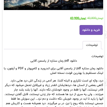
قیمت
قیمت
تومان
43,800
تومان
43,900
اصلی:
فعلی:
دانلود
تومان43,800
تومان43,900.
خرید و دانلود
pdf
بود.
رمان
ستاره
از
توضیحات
یاسمن
آقایی
توضیحات
عدد
دانلود pdf رمان ستاره از یاسمن آقایی
دانلود رمان ستاره pdf از یاسمن آقایی برای اندروید و کامپیوتر و PDF و آیفون، با
لینک مستقیم با بهترین فونت نسخه اصلی
درد، واژه ای است تکراری و البته آشنا. هر آدمی در زندگی اش درد هایی دارد.
گاهی بعضی از انسان ها، دردهایشان انقدر زیاد و غیرقابل تحمل میشود که دیگر
قادر نیستند، آنها را فقط در وجود خودشان نگه دارند. آنها را بلند بلند جار
میزنند… ولی یه سری از درد ها هستند که جار زدنی نیستند، قابل گفتن نیستند.
آنها را باید تا ابد در وجود خویش نگه داشت و دم نزد… این سوزش ها فقط
جسمی نیستند بلکه روح را نیز، در بر میگیرند. درد همیشه هست و کاریش هم