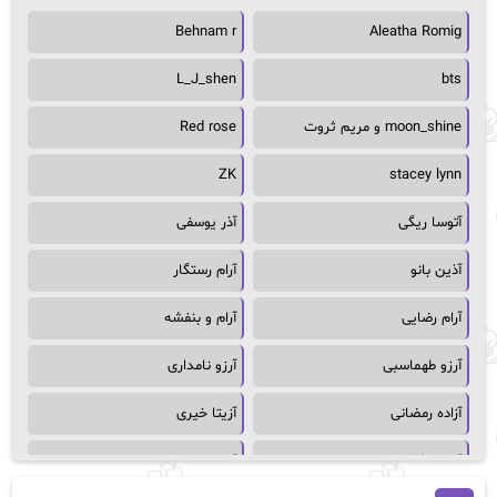
Behnam r
Aleatha Romig
L_J_shen
bts
moon_shine و مریم ثروت
Red rose
ZK
stacey lynn
آتوسا ریگی
آذر یوسفی
آذین بانو
آرام رستگار
آرام رضایی
آرام و بنفشه
آرزو طهماسبی
آرزو نامداری
آزاده رمضانی
آزیتا خیری
آسمان64
آسمان۶۵