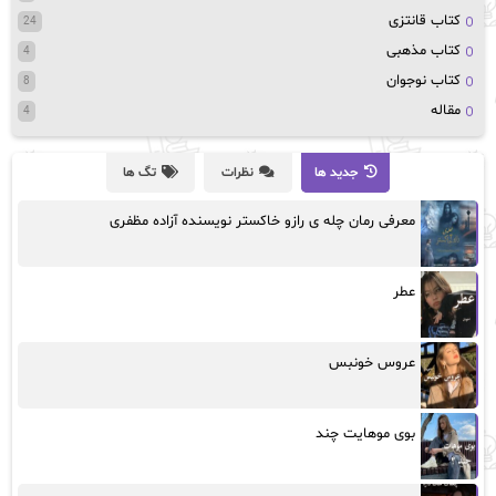
کتاب قانتزی
24
کتاب مذهبی
4
کتاب نوجوان
8
مقاله
4
جدید ها
نظرات
تگ ها
معرفی رمان چله ی رازو خاکستر نویسنده آزاده مظفری
عطر
عروس خونبس
بوی موهایت چند