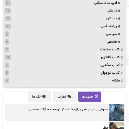
ادبیات داستانی
24
تاریخی
15
داستان
21
روانشناسی
43
سیاسی
3
فلسفی
6
کتاب سلامت
2
کتاب قانتزی
24
کتاب مذهبی
4
کتاب نوجوان
8
مقاله
4
جدید ها
نظرات
تگ ها
معرفی رمان چله ی رازو خاکستر نویسنده آزاده مظفری
عطر