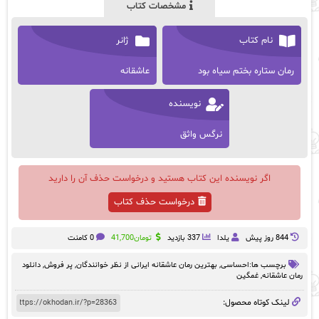
مشخصات کتاب
نام کتاب
ژانر
رمان ستاره بختم سیاه بود
عاشقانه
نویسنده
نرگس واثق
اگر نویسنده این کتاب هستید و درخواست حذف آن را دارید
درخواست حذف کتاب
844 روز پيش
یلدا
337 بازدید
تومان
41,700
0 کامنت
برچسب ها:
احساسی
,
بهترین رمان عاشقانه ایرانی از نظر خوانندگان
,
پر فروش
,
دانلود
رمان عاشقانه
,
غمگین
لینک کوتاه محصول: