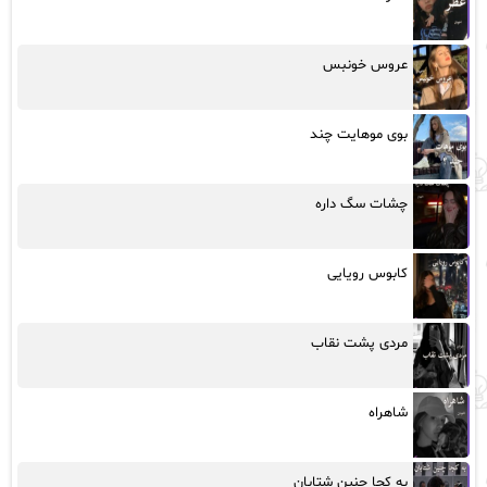
عروس خونبس
بوی موهایت چند
چشات سگ داره
کابوس رویایی
مردی پشت نقاب
شاهراه
به کجا چنین شتابان