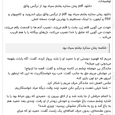
توضیحات
از
دانلود pdf رمان ستاره بختم سیاه بود از نرگس واثق
نرگس
واثق
دانلود رمان ستاره بختم سیاه بود pdf از نرگس واثق برای اندروید و کامپیوتر و
عدد
PDF و آیفون، با لینک مستقیم با بهترین فونت نسخه اصلی
خودت می گویی قلم زن، بخت را قلم می‌زند، نصیب آدم ها را قسمت رقم می‌زند،
خودت می گویی که عشق را خدا نصیب می‌کند، دل‌های بیگانه را با هم قریب
می‌کند …
خلاصه رمان ستاره بختم سیاه بود
مریم که فهمید دوستی او با حمید او را بلند پرواز کرده، گفت: اگه بابات بفهمه
می‌دونی چی میشه؟
ماندگار بی حوصله چشم در کاسه چرخاند و گفت: قصد ما ازدواج!
در جوابش مریم حق به جانب گفت: خب بره خواستگاریت نه این که اینطور با
آبروی هر دو تون بازی کنه.
عکس العمل تند ماندگار حرف مریم را شکار کرد.
– شما خیلی ذهنت و درگیر نکن حمید چند وقت دیگه میاد خواستگاریم.
با اتمام حرفش از جا بلند شد و از اتاق بیرون زد. حمیدی که روی حیاط بود را با
اشاره چشم سمت باغ خواست و خودش زودتر از او رفت. چندی بعد حمید هم
به باغ آمد و رو به ماندگار مشوش پرسید: چیزی شده؟
بدون مقدمه‌ای، بدون حرف اضافه‌ای یک راست گفت: حمید تو که میای