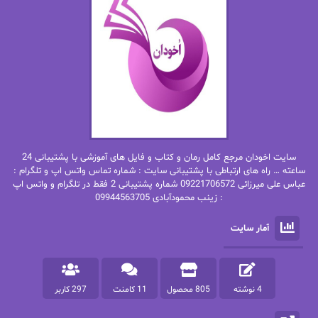
ان اچ کلاین بام
باران
بهار
بهار سلطانی
بهاره حسنی
بهاره شیرازی
بهاره غفرانی
بهاره.م
بهنام رستاقی
بیتا فرخی
سایت اخودان مرجع کامل رمان و کتاب و فایل های آموزشی با پشتیبانی 24
پاتریشیا ویلسون
پرتو فرهمند
ساعته … راه های ارتباطی با پشتیبانی سایت : شماره تماس واتس اپ و تلگرام :
عباس علی میرزائی 09221706572 شماره پشتیبانی 2 فقط در تلگرام و واتس اپ
: زینب محمودآبادی 09944563705
پرستو
پرستو اسحقی
آمار سایت
پرستو مهاجر
پرستو_س
پرنیا tkd
پرهام رسولی
4 نوشته
805 محصول
11 کامنت
297 کاربر
پروانه قدیمی
پروانه محمدی