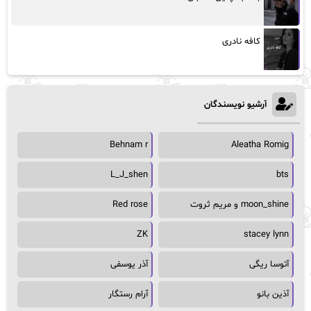
کافه نادری
آرشیو نویسندگان
Behnam r
Aleatha Romig
L_J_shen
bts
moon_shine و مریم ثروت
Red rose
ZK
stacey lynn
آتوسا ریگی
آذر یوسفی
آذین بانو
آرام رستگار