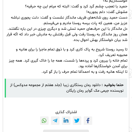
خواستگاریم نه؟
حمید با تعجب چشم گرد کرد و گفت: البته که میام این چه حرفیه؟
مشوش گفت: دلم یجوریه!
دست حمید روی شانه‌های ظریف ماندگار نشست و گفت: دلت یجوری نباشه
عزیز من، همین که پات برسه روستا مادرم و می‌فرستم.
دل ماندگار با این حرف‌های حمید تسلی شد و دیگری چیزی در این باره نگفتند.
همان روز ماندگار به روستا رفت ولی قبل رفتنش به مادرش خبر داد که اگه قرار
شد بیان خواستگار بهش احوال بده.
تا رسید روستا شروع به پاک کاری کرد و با ذوق تمام ماجرا را برای هانیه و
محبوبه تعریف کرد.
تمام خانه را بیرون کرد و پرده‌ها را شست، همه جا را خاک گیری کرد. همه چیز
برای آمدن خواستگارها آماده بود.
تا اینکه هانیه رفت و به احمدآغا تمام حرف را باز گو کرد.
حتما بخوانید :
دانلود رمان رستگاری زیبا (جلد هفتم از مجموعه مدوکس) از
نویسنده جیمی مک گوایر رمان رایگان
اشتراک گذاری