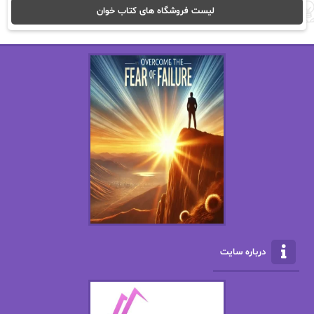
ا_اصغر زاده
ا_اصغرزاده
لیست فروشگاه های کتاب خوان
اریک مورگنشترن
از نیلوفر لاری
استفانی مهیر
استل مسکم
اسما کافی
اصغر زاده
افسانه سماوات
اکرم محمدی
ال جی اسمیت
الف صاد
الکسا ریلی
الکساندر دوما
الناز بوذرجمهری
الناز پاکپور‌
الناز محمدی
الهه
درباره سایت
الهه محمدی
الی مارتینز
اما دون اهو
امیر فرهی