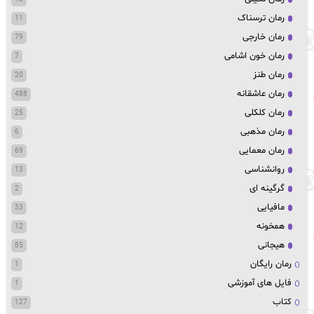
رمان ترسناک
11
رمان خارجی
79
رمان خون اشامی
7
رمان طنز
20
رمان عاشقانه
488
رمان کلکلی
25
رمان مذهبی
6
رمان معمایی
69
روانشناسی
13
گرگینه ای
2
مافیایی
33
همخونه
12
هیجانی
85
رمان رایگان
1
فایل های آموزشی
1
کتاب
127