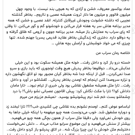
عماد بوکسور معروف، خشن و آزادی که به هیچی بند نیست. با وجود چهل
میلیون فالوور و میلیون ها دلار ثروت همیشه عصبی و ناارومِ… بخاطر گذشته
عجیبی که داشته خشونت وجودش غیرقابل کنترله. انقد عصبی و خشن که همه
مدیر برنامه هاش سر یه هفته فرار می‌کنن و خودشونو گم و گور می‌کنن. تا وقتی
که پای سراب به عمارتش باز میشه. مدیر برنامه جوون و آرومی که طلاق گرفته و
یه دوقلو داره. دختری که زندگیش بخاطر عقاید قدیمی یسریا جهنم شده. تنها
چیزی که می خواد خوشبختی و آرامش بچه هاشِ …
خلاصه رمان سراب من
خسته درو باز کرد و داخل رفت… خونه مثل همیشه سکوت بود و این خیلی
عذابش می‌داد… دوقلوها بخاطر پدرش هیچ وقت اونجوری که باید بازی و سرو
صدا نمی‌کردن… قبل از اینکه جدا شه بخاطر کیان مجبور بود تو اتاق نگهشون داره
و نزاره سروصدا کنن اینجام که اومدن بخاطر پدرش.. کفشاشو در آورد و داخل
رفت… تارا مثل همیشه مشغول نقاشی بود ولی خبری از تیام نبود… -تارا مامان
داداش کو!؟ تارا با مکث نگاش کرد: پیش اقاجون عصبانی نشو باش؟! با درد
چشماشو بست خم شد نرم پیشونیشو بوسید. -نمیشم عزیزم من میرم
لباسامو عوض كنم… اومدم نشونم بده نقاشی چی کشیدی خب؟!؟! تارا لبخند زد
و دوباره مشغول شد. خوب می‌دونست همه چیو میفهمه با اینکه خیلی جاها به
روی خودش نمی‌اورد ولی دقیقا مثل سراب از همون بچگی همه چیو می‌فهمید.
بیشتر از سنش می‌فهمید و این موضوع سرابو عذاب می‌داد … دلش نمی‌خواست
دخترشم مثل خودش با این چیزا بزرگ شه.. در اتاق پدرشو باز کردو داخل رفت..