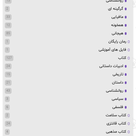
روانشناسی
13
گرگینه ای
2
مافیایی
33
همخونه
12
هیجانی
85
رمان رایگان
1
فایل های آموزشی
1
کتاب
127
ادبیات داستانی
24
تاریخی
15
داستان
21
روانشناسی
43
سیاسی
3
فلسفی
6
کتاب سلامت
2
کتاب قانتزی
24
کتاب مذهبی
4