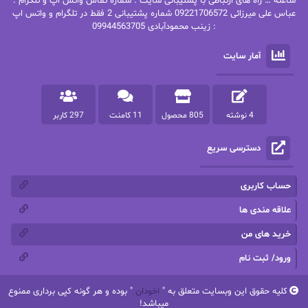
پاتریشیا ویلسون
پرتو فرهمند
ساعته … راه های ارتباطی با پشتیبانی سایت : شماره تماس واتس اپ و تلگرام :
عباس علی میرزائی 09221706572 شماره پشتیبانی 2 فقط در تلگرام و واتس اپ
: زینب محمودآبادی 09944563705
پرستو
پرستو اسحقی
آمار سایت
پرستو مهاجر
پرستو_س
پرنیا tkd
پرهام رسولی
4 نوشته
805 محصول
11 کامنت
297 کاربر
پروانه قدیمی
پروانه محمدی
دسترسی سریع
پریسا شکور(طوفان خاموش)
پگاه رستمی فرد
پنلوپه اسکای
پنلوپه داگلاس
حساب کاربری
پنلوپه وارد
پونه سعیدی
علاقه مندی ها
خرید های من
تاران
ترانه بانو
ورود/ ثبت نام
ترنم.25
تیلور
کلیه حقوق این وبسایت متعلق به "
اخودان
" بوده و هر گونه کپی برداری ممنوع
ثمین سرابی
جان فاولز
میباشد!