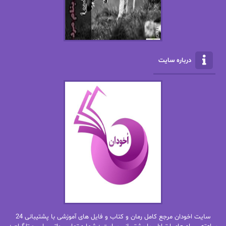
الکسا ریلی
الکساندر دوما
الناز بوذرجمهری
الناز پاکپور‌
الناز محمدی
الهه
درباره سایت
الهه محمدی
الی مارتینز
اما دون اهو
امیر فرهی
ان اچ کلاین بام
باران
بهار
بهار سلطانی
بهاره حسنی
بهاره شیرازی
بهاره غفرانی
بهاره.م
بهنام رستاقی
بیتا فرخی
سایت اخودان مرجع کامل رمان و کتاب و فایل های آموزشی با پشتیبانی 24