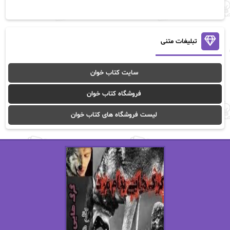
آن ماری سلینکو
آنا تاد
آنالیا
آوا
تبلیغات متنی
آوا موسوی
آیدا (Aixi)
سایت کتاب خوان
آیدا باقری
آیسان صادقی
فروشگاه کتاب خوان
ا_اصغر زاده
ا_اصغرزاده
لیست فروشگاه های کتاب خوان
اریک مورگنشترن
از نیلوفر لاری
استفانی مهیر
استل مسکم
اسما کافی
اصغر زاده
افسانه سماوات
اکرم محمدی
ال جی اسمیت
الف صاد