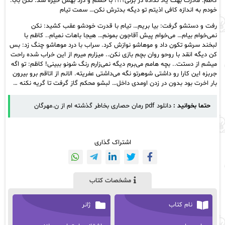
کاظم: مادرت بهت یاد نداده در بزنی؟!؟! با خشم و درد بهش خیره شد: نکن بابا.
خودم به اندازه کافی اذیتم تو دیگه بدترش نکن… سمت تیام
رفت و دستشو گرفت: بیا بریم… تیام با قدرت خودشو عقب کشید: نکن
نمی‌خوام بیام… می‌خوام پیش آقاجون بمونم… هیجا باهات نمیام.. کاظم با
لبخند سرشو تکون داد و موهاشو نوازش کرد. سراب با درد موهاشو چنگ زد: بس
کن دیگه انقد با روحو روان بچم بازی نکن.. میزارم میرم از این خراب شده راحت
میشم از دستت.. بچه هامم می‌برم دیگه نمی‌زارم رنگ شونو ببینی! کاظم: تو اگه
جربزه این کارا رو داشتی شوهرتو نگه می‌داشتی عفریته. الانم از اتاقم برو بیرون
بار اخرت بود بدون در زدن اومدی داخل… لبشو محکم گاز گرفت تا گریه نکنه …
حتما بخوانید :
دانلود pdf رمان حصاری بخاطر گذشته‌ ام از ن.مهرگان
اشتراک گذاری
مشخصات کتاب
نام کتاب
ژانر