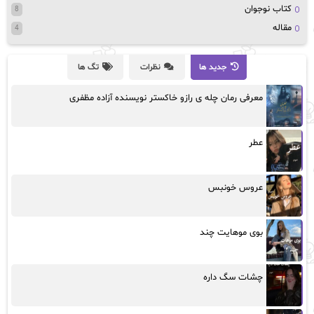
کتاب نوجوان
8
مقاله
4
جدید ها
نظرات
تگ ها
معرفی رمان چله ی رازو خاکستر نویسنده آزاده مظفری
عطر
عروس خونبس
بوی موهایت چند
چشات سگ داره