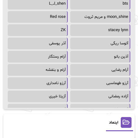
L_J_shen
bts
moon_shine و مریم ثروت
Red rose
ZK
stacey lynn
آتوسا ریگی
آذر یوسفی
آذین بانو
آرام رستگار
آرام رضایی
آرام و بنفشه
آرزو طهماسبی
آرزو نامداری
آزاده رمضانی
آزیتا خیری
آسمان64
آسمان۶۵
اینماد
آسیه احمدی
آگاتا کریستی
آلیس فینی
آمنه قیصری