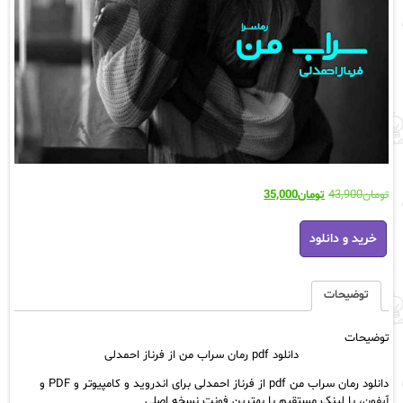
قیمت
قیمت
تومان
43,900
تومان
35,000
اصلی:
فعلی:
دانلود
تومان43,900
تومان35,000.
خرید و دانلود
pdf
بود.
رمان
سراب
من
توضیحات
از
فرناز
توضیحات
احمدلی
دانلود pdf رمان سراب من از فرناز احمدلی
عدد
دانلود رمان سراب من pdf از فرناز احمدلی برای اندروید و کامپیوتر و PDF و
آیفون، با لینک مستقیم با بهترین فونت نسخه اصلی