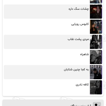
چشات سگ داره
کابوس رویایی
مردی پشت نقاب
شاهراه
به کجا چنین شتابان
کافه نادری