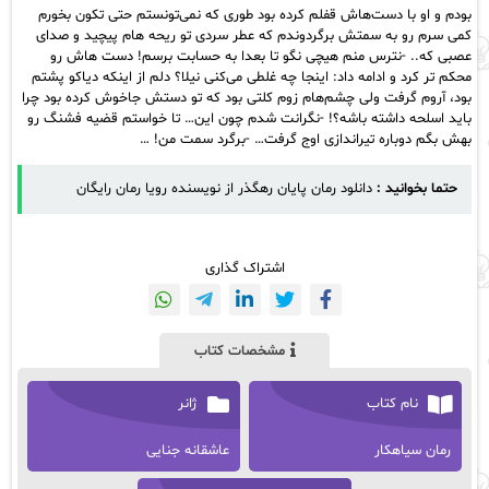
بودم و او با دست‌هاش قفلم کرده بود طوری که نمی‌تونستم حتی تکون بخورم
کمی سرم رو به سمتش برگردوندم که عطر سردی تو ریحه هام پیچید و صدای
عصبی که.. -نترس منم هیچی نگو تا بعدا به حسابت برسم! دست هاش رو
محکم تر کرد و ادامه داد: اینجا چه غلطی می‌کنی نیلا؟ دلم از اینکه دیاکو پشتم
بود، آروم گرفت ولی چشم‌هام زوم کلتی بود که تو دستش جاخوش کرده بود چرا
باید اسلحه داشته باشه؟! -نگرانت شدم چون این… تا خواستم قضیه فشنگ رو
بهش بگم دوباره تیراندازی اوج گرفت… -برگرد سمت من! …
حتما بخوانید :
دانلود رمان پایان رهگذر از نویسنده رویا رمان رایگان
اشتراک گذاری
مشخصات کتاب
نام کتاب
ژانر
رمان سیاهکار
عاشقانه جنایی