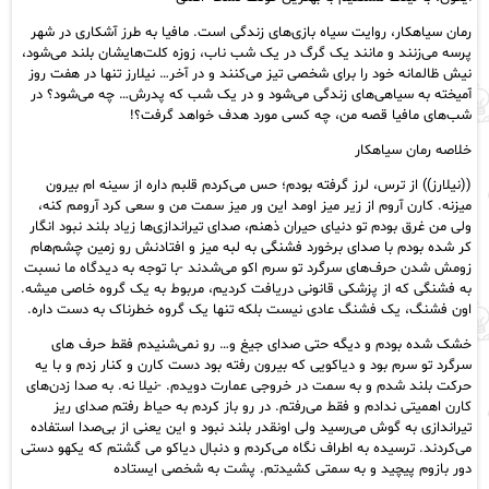
رمان سیاهکار، روایت سیاه بازی‌های زندگی است. مافیا به طرز آشکاری در شهر
پرسه می‌زنند و مانند یک گرگ در یک شب ناب، زوزه کلت‌هایشان بلند می‌شود،
نیش ظالمانه خود را برای شخصی تیز می‌کنند و در آخر… نیلارز تنها در هفت روز
آمیخته به سیاهی‌های زندگی می‌شود و در یک شب که پدرش… چه می‌شود؟ در
شب‌های مافیا قصه من، چه کسی مورد هدف خواهد گرفت؟!
خلاصه رمان سیاهکار
((نیلارز)) از ترس، لرز گرفته بودم؛ حس می‌کردم قلبم داره از سینه ام بیرون
میزنه. کارن آروم از زیر میز اومد این ور میز سمت من و سعی کرد آرومم کنه،
ولی من غرق بودم تو دنیای حیران ذهنم، صدای تیراندازی‌ها زیاد بلند نبود انگار
کر شده بودم با صدای برخورد فشنگی به لبه میز و افتادنش رو زمین چشم‌هام
زومش شدن حرف‌های سرگرد تو سرم اکو می‌شدند -با توجه به دیدگاه ما نسبت
به فشنگی که از پزشکی قانونی دریافت کردیم، مربوط به یک گروه خاصی میشه.
اون فشنگ، یک فشنگ عادی نیست بلکه تنها یک گروه خطرناک به دست داره.
خشک شده بودم و دیگه حتی صدای جیغ و… رو نمی‌شنیدم فقط حرف های
سرگرد تو سرم بود و دیاکویی که بیرون رفته بود دست کارن و کنار زدم و با یه
حرکت بلند شدم و به سمت در خروجی عمارت دویدم. -نیلا نه. به صدا زدن‌های
کارن اهمیتی ندادم و فقط می‌رفتم. در رو باز کردم به حیاط رفتم صدای ریز
تیراندازی به گوش می‌رسید ولی اونقدر بلند نبود و این یعنی از بی‌صدا استفاده
می‌کردند. ترسیده به اطراف نگاه می‌کردم و دنبال دیاکو می‌ گشتم که یکهو دستی
دور بازوم پیچید و به سمتی کشیدتم. پشت به شخصی ایستاده