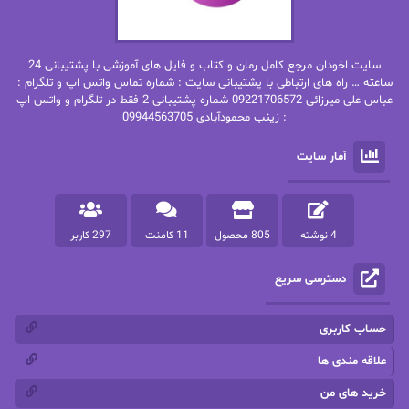
بهاره غفرانی
بهاره.م
بهنام رستاقی
بیتا فرخی
سایت اخودان مرجع کامل رمان و کتاب و فایل های آموزشی با پشتیبانی 24
پاتریشیا ویلسون
پرتو فرهمند
ساعته … راه های ارتباطی با پشتیبانی سایت : شماره تماس واتس اپ و تلگرام :
عباس علی میرزائی 09221706572 شماره پشتیبانی 2 فقط در تلگرام و واتس اپ
: زینب محمودآبادی 09944563705
پرستو
پرستو اسحقی
آمار سایت
پرستو مهاجر
پرستو_س
پرنیا tkd
پرهام رسولی
4 نوشته
805 محصول
11 کامنت
297 کاربر
پروانه قدیمی
پروانه محمدی
دسترسی سریع
پریسا شکور(طوفان خاموش)
پگاه رستمی فرد
پنلوپه اسکای
پنلوپه داگلاس
حساب کاربری
پنلوپه وارد
پونه سعیدی
علاقه مندی ها
خرید های من
تاران
ترانه بانو