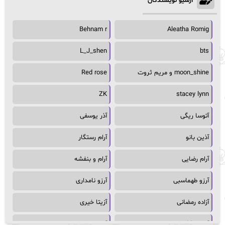
آرشیو نویسندگان
Behnam r
Aleatha Romig
L_J_shen
bts
moon_shine و مریم ثروت
Red rose
ZK
stacey lynn
آتوسا ریگی
آذر یوسفی
آذین بانو
آرام رستگار
آرام رضایی
آرام و بنفشه
آرزو طهماسبی
آرزو نامداری
آزاده رمضانی
آزیتا خیری
آسمان64
آسمان۶۵