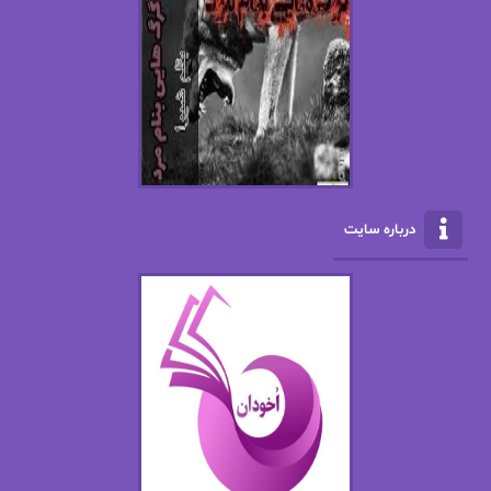
افسانه سماوات
اکرم محمدی
ال جی اسمیت
الف صاد
الکسا ریلی
الکساندر دوما
الناز بوذرجمهری
الناز پاکپور‌
الناز محمدی
الهه
درباره سایت
الهه محمدی
الی مارتینز
اما دون اهو
امیر فرهی
ان اچ کلاین بام
باران
بهار
بهار سلطانی
بهاره حسنی
بهاره شیرازی