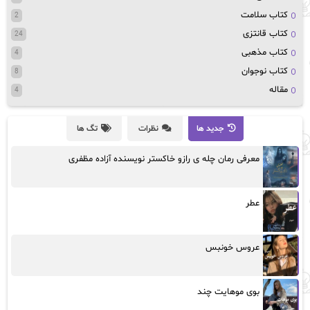
کتاب سلامت
2
کتاب قانتزی
24
کتاب مذهبی
4
کتاب نوجوان
8
مقاله
4
جدید ها
نظرات
تگ ها
معرفی رمان چله ی رازو خاکستر نویسنده آزاده مظفری
عطر
عروس خونبس
بوی موهایت چند