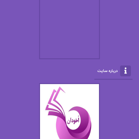
افسانه سماوات
اکرم محمدی
ال جی اسمیت
الف صاد
الکسا ریلی
الکساندر دوما
الناز بوذرجمهری
الناز پاکپور‌
الناز محمدی
الهه
درباره سایت
الهه محمدی
الی مارتینز
اما دون اهو
امیر فرهی
ان اچ کلاین بام
باران
بهار
بهار سلطانی
بهاره حسنی
بهاره شیرازی