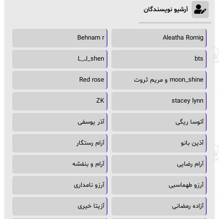
آرشیو نویسندگان
Behnam r
Aleatha Romig
L_J_shen
bts
moon_shine و مریم ثروت
Red rose
ZK
stacey lynn
آتوسا ریگی
آذر یوسفی
آذین بانو
آرام رستگار
آرام رضایی
آرام و بنفشه
آرزو طهماسبی
آرزو نامداری
آزاده رمضانی
آزیتا خیری