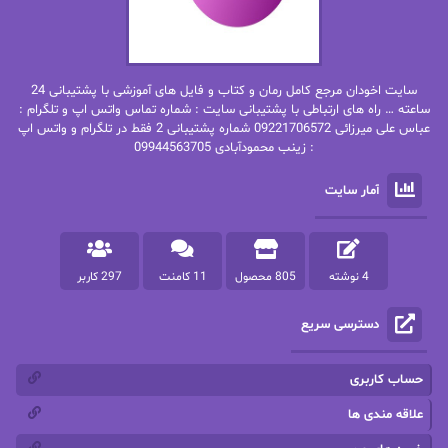
بهاره غفرانی
بهاره.م
بهنام رستاقی
بیتا فرخی
سایت اخودان مرجع کامل رمان و کتاب و فایل های آموزشی با پشتیبانی 24
پاتریشیا ویلسون
پرتو فرهمند
ساعته … راه های ارتباطی با پشتیبانی سایت : شماره تماس واتس اپ و تلگرام :
عباس علی میرزائی 09221706572 شماره پشتیبانی 2 فقط در تلگرام و واتس اپ
: زینب محمودآبادی 09944563705
پرستو
پرستو اسحقی
آمار سایت
پرستو مهاجر
پرستو_س
پرنیا tkd
پرهام رسولی
4 نوشته
805 محصول
11 کامنت
297 کاربر
پروانه قدیمی
پروانه محمدی
دسترسی سریع
پریسا شکور(طوفان خاموش)
پگاه رستمی فرد
پنلوپه اسکای
پنلوپه داگلاس
حساب کاربری
پنلوپه وارد
پونه سعیدی
علاقه مندی ها