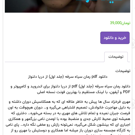
تومان
39,000
دانلود
خرید و دانلود
pdf
رمان
سیاه
سرفه
توضیحات
(جلد
اول)
توضیحات
از
دانلود pdf رمان سیاه سرفه (جلد اول) از دریا دلنواز
دریا
دلنواز
دانلود رمان سیاه سرفه (جلد اول) pdf از دریا دلنواز برای اندروید و کامپیوتر و
عدد
PDF و آیفون، با لینک مستقیم با بهترین فونت نسخه اصلی
مهری فرخزاد سال ها پیش به خاطر علاقه ای که به همکلاسیش دوران داشته و
به دلیل مهاجرت خانوادش، تصمیم اشتباهی می‌گیره و… دوران هیچوقت به اون
فرصت جبران نمیده و تمام تلاش های مهری به در بسته می‌خوره… دختری که
همیشه توی محیط کارش جدی و منضبط بوده با اومدن نامی بزرگمهر و همکاری
اجباری ای که بینشون شکل می‌گیره، نمی‌تونه رازش رو مخفی نگه داره… پای نامی
به کارگاه مجسمه سازی دوران باز میشه اما همکاری و دوستیش با مهری رو از