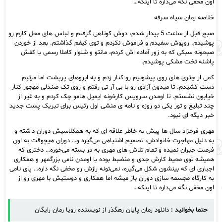
اون مخفی نگه می‌داره تا اینکه…
خلاصه رمان سیاه سرفه
صبح قبل از ساعت 5 بیدار شدم، دوش کوتاهی گرفتم و لباس های محل کارم رو
پوشیدم. روپوش سفیدم و فراموش نکردم و توی کیفم گذاشتم. بعد از خوردن
صبحونه سبکی که به زور آماده اش کردم، مانتو و شلوار کاملا رسمی با کفش
پاشنه تخت مشکی پوشیدم.
کمی از چتری های روی پیشونیم رو کنار زدم و به ابروهای پرپشت اما مرتبم
دست کشیدم. تا میدون آزادی رو با بی آر تی رفتم و روی تک صندلی مهجور کنار
خیابون نشستم. تا اومدن سرویس کارخونه ایمیل هامو چک کردم و به غیر از
چند تبلیغ و تور یکی دو روزه و نامه ی منشی اول رئیس برای تبریک پست جدید
خبر دیگه ای نبود.
مهری فرخزاد سال ها پیش به خاطر علاقه ای که به همکلاسیش دوران داشته و
به دلیل مهاجرت خانوادش، تصمیم اشتباهی می‌گیره و… دوران هیچوقت به اون
فرصت جبران نمیده و تمام تلاش های مهری به در بسته می‌خوره… دختری که
همیشه توی محیط کارش جدی و منضبط بوده با اومدن نامی بزرگمهر و همکاری
اجباری ای که بینشون شکل می‌گیره، نمی‌تونه رازش رو مخفی نگه داره… پای نامی
به کارگاه مجسمه سازی دوران باز میشه اما همکاری و دوستیش با مهری رو از
اون مخفی نگه می‌داره تا اینکه…
حتما بخوانید :
دانلود رمان پایان رهگذر از نویسنده رویا رمان رایگان