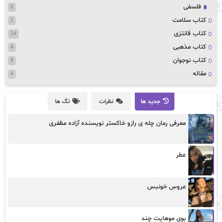
فلسفی
6
کتاب سلامت
2
کتاب قانتزی
24
کتاب مذهبی
4
کتاب نوجوان
8
مقاله
4
جدید ها
نظرات
تگ ها
معرفی رمان چله ی رازو خاکستر نویسنده آزاده مظفری
عطر
عروس خونبس
بوی موهایت چند