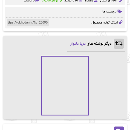
841 روز پيش
abbas
634 بازدید
تومان
39,000
0 کامنت
برچسب ها:
لینک کوتاه محصول:
دیگر نوشته های
دریا دلنواز