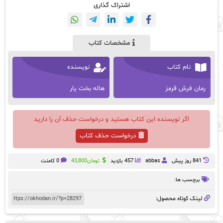
اشتراک گذاری
مشخصات کتاب
نام کتاب
نویسنده
رمان فرش قرمز
هاله بخت یار
اگر نویسنده این کتاب هستید و درخواست حذف آن را دارید
درخواست حذف کتاب
841 روز پيش
abbas
457 بازدید
تومان
43,800
0 کامنت
برچسب ها:
لینک کوتاه محصول: