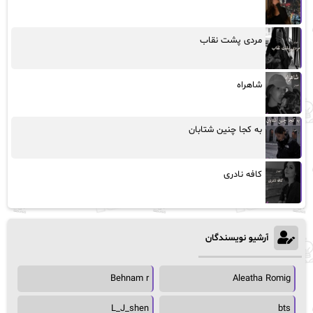
مردی پشت نقاب
شاهراه
به کجا چنین شتابان
کافه نادری
آرشیو نویسندگان
Behnam r
Aleatha Romig
L_J_shen
bts