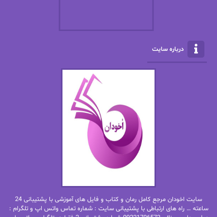
الکسا ریلی
الکساندر دوما
الناز بوذرجمهری
الناز پاکپور‌
الناز محمدی
الهه
درباره سایت
الهه محمدی
الی مارتینز
اما دون اهو
امیر فرهی
ان اچ کلاین بام
باران
بهار
بهار سلطانی
بهاره حسنی
بهاره شیرازی
بهاره غفرانی
بهاره.م
بهنام رستاقی
بیتا فرخی
سایت اخودان مرجع کامل رمان و کتاب و فایل های آموزشی با پشتیبانی 24
پاتریشیا ویلسون
پرتو فرهمند
ساعته … راه های ارتباطی با پشتیبانی سایت : شماره تماس واتس اپ و تلگرام :