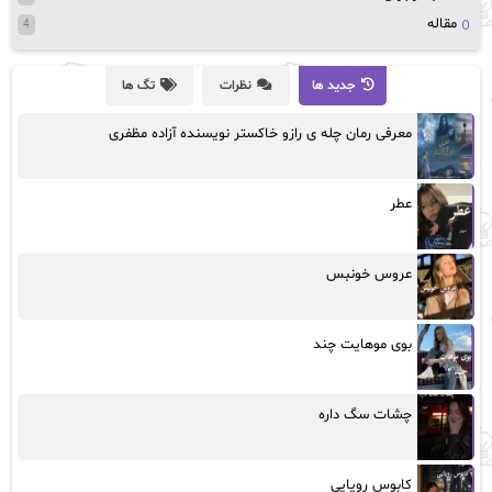
مقاله
4
جدید ها
نظرات
تگ ها
معرفی رمان چله ی رازو خاکستر نویسنده آزاده مظفری
عطر
عروس خونبس
بوی موهایت چند
چشات سگ داره
کابوس رویایی