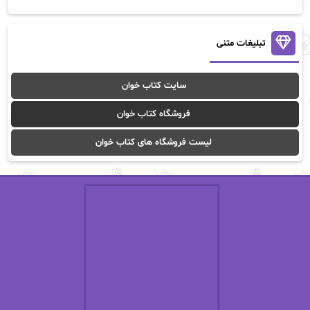
آن ماری سلینکو
آنا تاد
آنالیا
آوا
تبلیغات متنی
آوا موسوی
آیدا (Aixi)
سایت کتاب خوان
آیدا باقری
آیسان صادقی
فروشگاه کتاب خوان
ا_اصغر زاده
ا_اصغرزاده
لیست فروشگاه های کتاب خوان
اریک مورگنشترن
از نیلوفر لاری
استفانی مهیر
استل مسکم
اسما کافی
اصغر زاده
افسانه سماوات
اکرم محمدی
ال جی اسمیت
الف صاد