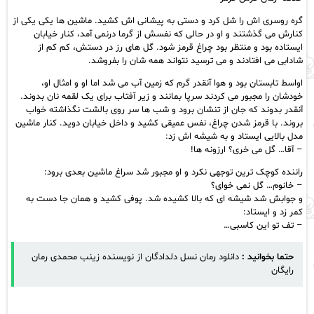
گره روسری اش را شل کرد و دستی به پیشانی اش کشید. ماشین ها یکی یکی از
کنارش می گذشتند و او در حالی که نفسش از گرما درنمی آمد، کنار خیابان
ایستاده بود و منتظر بود چراغ قرمز شود. گل های رز در دستش، کم کم از
شادابی می افتادند و می ترسید نتواند همه شان را بفروشد.
اواسط تابستان بود و هوا آنقدر گرم که زمین آب می شد اما او و امثال او،
خودشان را مجبور می کردند سرپا بمانند و زیر آفتاب برای یک لقمه نان بدوند.
آنقدر بدوند که جان از تنشان برود و شب ها سر روی بالشت نگذاشته خواب
بروند. با قرمز شدن چراغ، نفس عمیقی کشید و داخل خیابان دوید. کنار ماشین
مدل بالایی ایستاد و به شیشه اش زد:
– آقا… گل می خری؟ ارزونه ها!
راننده کوچک ترین توجهی نکرد و او مجبور شد سراغ ماشین بعدی برود:
– خانوم… گل نمی خوای؟
و جوابش شد شیشه ای که بالا کشیده شد. پوفی کشید و همان جا دست به
کمر زد و ایستاد:
– تف تو این کاسبی…
حتما بخوانید :
دانلود رمان نسل دلدادگان از نویسنده زینب محمدی رمان
رایگان