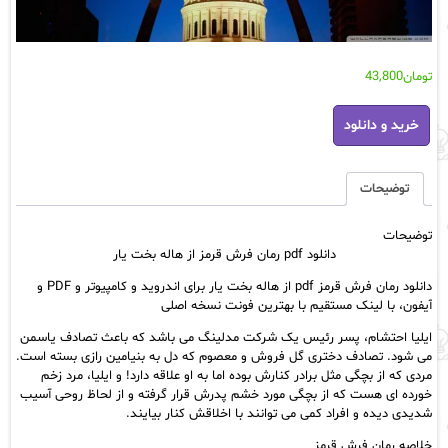
تومان
43,800
دانلود
خرید و دانلود
pdf
رمان
فرش
قرمز
توضیحات
از
هاله
توضیحات
بخت
دانلود pdf رمان فرش قرمز از هاله بخت یار
یار
عدد
دانلود رمان فرش قرمز pdf از هاله بخت یار برای اندروید و کامپیوتر و PDF و
آیفون، با لینک مستقیم با بهترین فونت نسخه اصلی
ایلیا احتشام، پسر رئیس یک شرکت مدلینگ می باشد که باعث تصادف یاسمن
می شود‌. تصادف دختری گل فروش و معصوم که دل به بنیامین رازی بسته است.
مردی که از بچگی مثل برادر کنارش بوده اما به او علاقه دارد! و ایلیا، مرد زخم
خورده‌ ای هست که از بچگی مورد خشم پدرش قرار گرفته و از لحاظ روحی آسیب
شدیدی دیده و افراد کمی می‌ توانند با اخلاقش کنار بیایند.
خلاصه رمان فرش قرمز