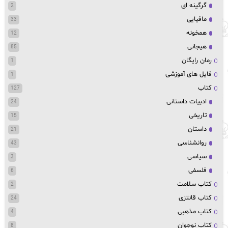
گرگینه ای
2
مافیایی
33
همخونه
12
هیجانی
85
رمان رایگان
1
فایل های آموزشی
1
کتاب
127
ادبیات داستانی
24
تاریخی
15
داستان
21
روانشناسی
43
سیاسی
3
فلسفی
6
کتاب سلامت
2
کتاب قانتزی
24
کتاب مذهبی
4
کتاب نوجوان
8