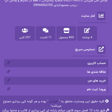
عباس علی میرزائی 09221706572 شماره پشتیبانی 2 فقط در تلگرام و واتس اپ
: زینب محمودآبادی 09944563705
پرستو
پرستو اسحقی
آمار سایت
پرستو مهاجر
پرستو_س
پرنیا tkd
پرهام رسولی
4 نوشته
805 محصول
11 کامنت
297 کاربر
پروانه قدیمی
پروانه محمدی
دسترسی سریع
پریسا شکور(طوفان خاموش)
پگاه رستمی فرد
پنلوپه اسکای
پنلوپه داگلاس
حساب کاربری
پنلوپه وارد
پونه سعیدی
علاقه مندی ها
خرید های من
تاران
ترانه بانو
ورود/ ثبت نام
ترنم.25
تیلور
کلیه حقوق این وبسایت متعلق به "
اخودان
" بوده و هر گونه کپی برداری ممنوع
ثمین سرابی
جان فاولز
میباشد!
طبق ماده 12 فصل سوم قانون جرائم رایانه ای کپی برداری از قالب و محتوا پیگرد