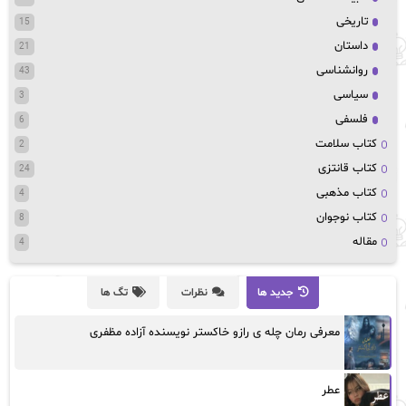
تاریخی
15
داستان
21
روانشناسی
43
سیاسی
3
فلسفی
6
کتاب سلامت
2
کتاب قانتزی
24
کتاب مذهبی
4
کتاب نوجوان
8
مقاله
4
جدید ها
نظرات
تگ ها
معرفی رمان چله ی رازو خاکستر نویسنده آزاده مظفری
عطر