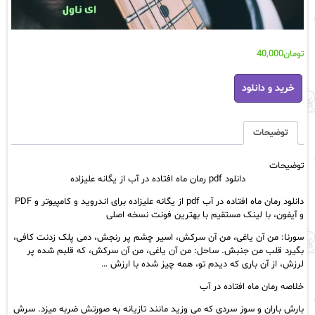
تومان
40,000
دانلود
خرید و دانلود
pdf
رمان
ماه
افتاده
توضیحات
در
آب
توضیحات
از
دانلود pdf رمان ماه افتاده در آب از یگانه علیزاده
یگانه
علیزاده
دانلود رمان ماه افتاده در آب pdf از یگانه علیزاده برای اندروید و کامپیوتر و PDF
عدد
و آیفون، با لینک مستقیم با بهترین فونت نسخه اصلی
سورنا: من آن یاغی، من آن سرکش، اسیر چشم پر رنجش، دمی پلک زدنت کافی،
بگیرد قلب من جنبش. ساحل: من آن یاغی، من آن سرکش، که قلبم شده پر
لرزش، از آن باری که دیدم تو، همه چیز شده با ارزش …
خلاصه رمان ماه افتاده در آب
بارش باران و سوز سردی که می وزید مانند تازیانه به صورتش ضربه میزد. سرش