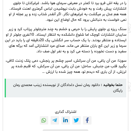
را در یقه اش فرو برد تا کمتر در معرض سرمای هوا باشد. غرغرکنان تا جلوی
انتشارات پیش رفت و به خودش بابت نپوشیدن لباس گرمتری لعنت فرستاد.
همه هم عدل بر میگشت به غرغرهای نگار. اگر آنقدر شتاب زده و پر عجله از او
نمی خواست به دنبالش برود که حال اوضاع این نبود.
سنگ ریزه ی جلوی پایش را با حرص و خشم به چند مترجلوتر پرتاب کرد و زیر
سایبان انتشارات کوچک اما شلوغ دانشکده به انتظار ایستاد. 10نفری جلوتر از او
ایستاده و منتظر بودند. با یک حساب سر انگشتی یک 20دقیقه ای را باید در این
سرما و زیر این کج باران منتظر می ماند. صدای مرد انتشاراتی آمد که برگه های
سفید و دست نخورده را دسته می کرد و به نفر اول صف داد.
سورنا: من آن یاغی، من آن سرکش، اسیر چشم پر رنجش، دمی پلک زدنت کافی،
بگیرد قلب من جنبش. ساحل: من آن یاغی، من آن سرکش، که قلبم شده پر
لرزش، از آن باری که دیدم تو، همه چیز شده با ارزش …
حتما بخوانید :
دانلود رمان نسل دلدادگان از نویسنده زینب محمدی رمان
رایگان
اشتراک گذاری