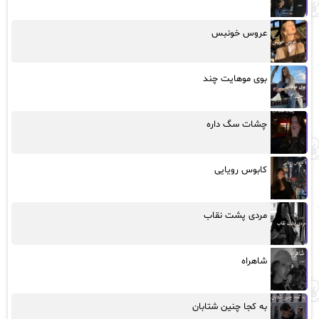
عروس خونبس
بوی موهایت چند
چشات سگ داره
کابوس رویایی
مردی پشت نقاب
شاهراه
به کجا چنین شتابان