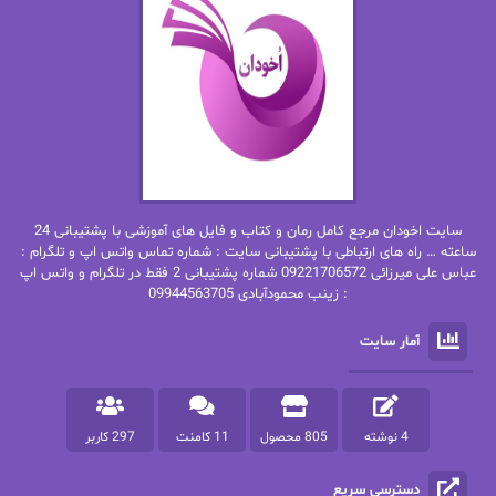
ان اچ کلاین بام
باران
بهار
بهار سلطانی
بهاره حسنی
بهاره شیرازی
بهاره غفرانی
بهاره.م
بهنام رستاقی
بیتا فرخی
سایت اخودان مرجع کامل رمان و کتاب و فایل های آموزشی با پشتیبانی 24
پاتریشیا ویلسون
پرتو فرهمند
ساعته … راه های ارتباطی با پشتیبانی سایت : شماره تماس واتس اپ و تلگرام :
عباس علی میرزائی 09221706572 شماره پشتیبانی 2 فقط در تلگرام و واتس اپ
: زینب محمودآبادی 09944563705
پرستو
پرستو اسحقی
آمار سایت
پرستو مهاجر
پرستو_س
پرنیا tkd
پرهام رسولی
4 نوشته
805 محصول
11 کامنت
297 کاربر
پروانه قدیمی
پروانه محمدی
دسترسی سریع
پریسا شکور(طوفان خاموش)
پگاه رستمی فرد