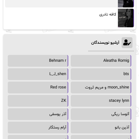
کافه نادری
آرشیو نویسندگان
Behnam r
Aleatha Romig
L_J_shen
bts
moon_shine و مریم ثروت
Red rose
ZK
stacey lynn
آتوسا ریگی
آذر یوسفی
آذین بانو
آرام رستگار