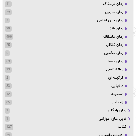
رمان ترسناک
11
رمان خارجی
79
رمان خون اشامی
7
رمان طنز
20
رمان عاشقانه
488
رمان کلکلی
25
رمان مذهبی
6
رمان معمایی
69
روانشناسی
13
گرگینه ای
2
مافیایی
33
همخونه
12
هیجانی
85
رمان رایگان
1
فایل های آموزشی
1
کتاب
127
ادبیات داستانی
24