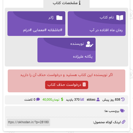
مشخصات کتاب
نام کتاب
ژانر
رمان ماه افتاده در آب
#عاشقانه #معمایی #درام
نویسنده
یگانه علیزاده
اگر نویسنده این کتاب هستید و درخواست حذف آن را دارید
درخواست حذف کتاب
838 روز پيش
abbas
370 بازدید
تومان
40,000
0 کامنت
برچسب ها:
لینک کوتاه محصول: