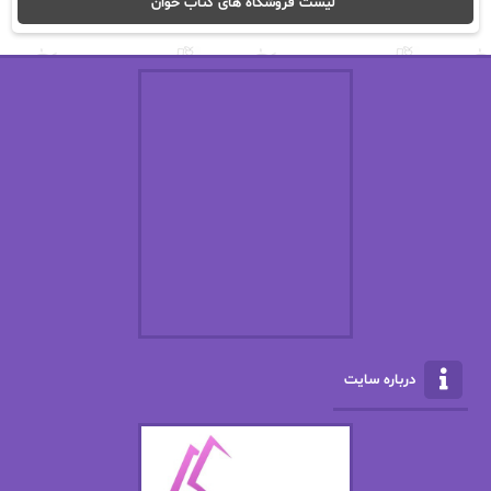
لیست فروشگاه های کتاب خوان
اریک مورگنشترن
از نیلوفر لاری
استفانی مهیر
استل مسکم
اسما کافی
اصغر زاده
افسانه سماوات
اکرم محمدی
ال جی اسمیت
الف صاد
الکسا ریلی
الکساندر دوما
الناز بوذرجمهری
الناز پاکپور‌
الناز محمدی
الهه
درباره سایت
الهه محمدی
الی مارتینز
اما دون اهو
امیر فرهی