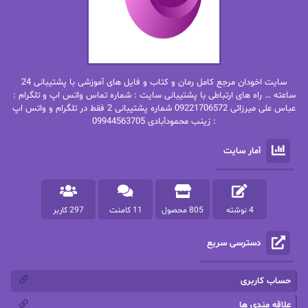
بهاره حسنی
بهاره شیرازی
بهاره غفرانی
بهاره.م
بهنام رستاقی
بیتا فرخی
سایت اخودان مرجع کامل رمان و کتاب و فایل های آموزشی با پشتیبانی 24
پاتریشیا ویلسون
پرتو فرهمند
ساعته … راه های ارتباطی با پشتیبانی سایت : شماره تماس واتس اپ و تلگرام :
عباس علی میرزائی 09221706572 شماره پشتیبانی 2 فقط در تلگرام و واتس اپ
: زینب محمودآبادی 09944563705
پرستو
پرستو اسحقی
آمار سایت
پرستو مهاجر
پرستو_س
پرنیا tkd
پرهام رسولی
4 نوشته
805 محصول
11 کامنت
297 کاربر
پروانه قدیمی
پروانه محمدی
دسترسی سریع
پریسا شکور(طوفان خاموش)
پگاه رستمی فرد
پنلوپه اسکای
پنلوپه داگلاس
حساب کاربری
پنلوپه وارد
پونه سعیدی
علاقه مندی ها