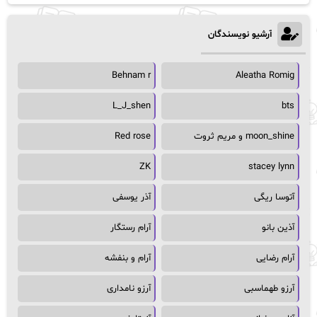
آرشیو نویسندگان
Behnam r
Aleatha Romig
L_J_shen
bts
moon_shine و مریم ثروت
Red rose
ZK
stacey lynn
آتوسا ریگی
آذر یوسفی
آذین بانو
آرام رستگار
آرام رضایی
آرام و بنفشه
آرزو طهماسبی
آرزو نامداری