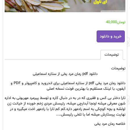
تومان
40,000
دانلود
خرید و دانلود
pdf
رمان
مرد
یخی
توضیحات
از
ستاره
توضیحات
اسماعیلی
دانلود pdf رمان مرد یخی از ستاره اسماعیلی
عدد
دانلود رمان مرد یخی pdf از ستاره اسماعیلی برای اندروید و کامپیوتر و PDF و
آیفون، با لینک مستقیم با بهترین فونت نسخه اصلی
تارا دختر بی کس و فقیری که در به در دنبال کاره و توسط پیرمرد مهربونی به اداره
شون معرفی میشه اونجا آبدارچی میشه، رئیسش مردی زخم خورده از خیانت زن
اولشه و بچه کوچکی به اسم رادمهر داره.کم کم تارا با رادمهر اخت میگیره و در
نهایت پرستارش میشه اما با تلخی رئیسش…..
خلاصه رمان مرد یخی