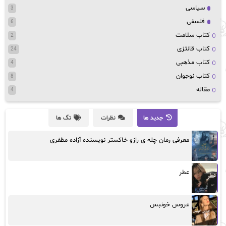
سیاسی
3
فلسفی
6
کتاب سلامت
2
کتاب قانتزی
24
کتاب مذهبی
4
کتاب نوجوان
8
مقاله
4
جدید ها
نظرات
تگ ها
معرفی رمان چله ی رازو خاکستر نویسنده آزاده مظفری
عطر
عروس خونبس