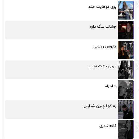
بوی موهایت چند
چشات سگ داره
کابوس رویایی
مردی پشت نقاب
شاهراه
به کجا چنین شتابان
کافه نادری