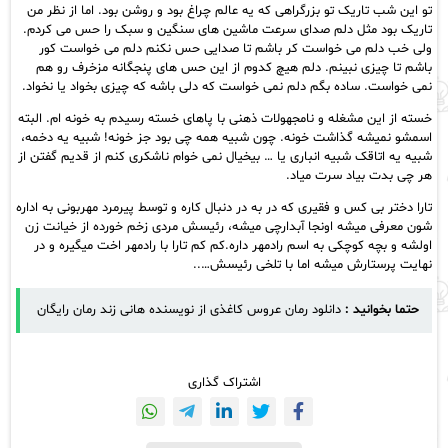
تو این شب تاریک تو بزرگراهی که یه عالم چراغ بود و روشن بود. اما از نظر من
تاریک بود مثل دلم صدای سرعت ماشین های سنگین و سبک را حس می کردم.
ولی خب دلم می خواست کر باشم تا صدایی حس نکنم دلم می خواست کور
باشم تا چیزی نبینم. دلم هیچ کدوم از این حس های پنجگانه مزخرف رو هم
نمی خواست. ساده بگم دلم نمی خواست که دلی باشه که چیزی بخواد یا نخواد.
خسته از این مشغله و نامجهولات ذهنی با پاهای خسته رسیدم به خونه ام. البته
اسمشو نمیشه گذاشت خونه. چون شبیه همه چی بود جز خونه! شبیه یه دخمه،
شبیه یه اتاقک شبیه انباری یا … بیخیال نمی خوام ناشکری کنم از قدیم گفتن از
هر چی بدت بیاد سرت میاد.
تارا دختر بی کس و فقیری که در به در دنبال کاره و توسط پیرمرد مهربونی به اداره
شون معرفی میشه اونجا آبدارچی میشه، رئیسش مردی زخم خورده از خیانت زن
اولشه و بچه کوچکی به اسم رادمهر داره.کم کم تارا با رادمهر اخت میگیره و در
نهایت پرستارش میشه اما با تلخی رئیسش…..
حتما بخوانید :
دانلود رمان عروس کاغذی از نویسنده هانی زند رمان رایگان
اشتراک گذاری