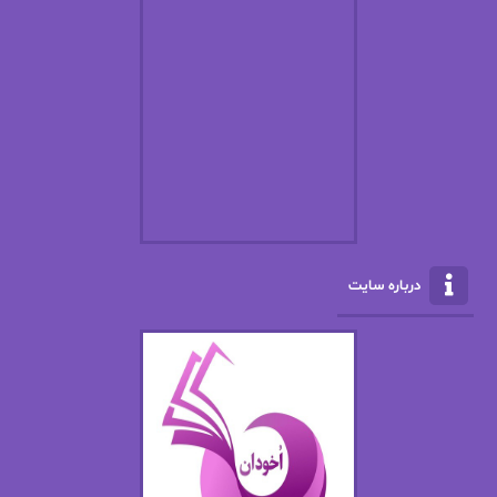
اسما کافی
اصغر زاده
افسانه سماوات
اکرم محمدی
ال جی اسمیت
الف صاد
الکسا ریلی
الکساندر دوما
الناز بوذرجمهری
الناز پاکپور‌
الناز محمدی
الهه
درباره سایت
الهه محمدی
الی مارتینز
اما دون اهو
امیر فرهی
ان اچ کلاین بام
باران
بهار
بهار سلطانی