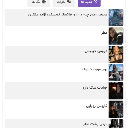
جدید ها
نظرات
تگ ها
معرفی رمان چله ی رازو خاکستر نویسنده آزاده مظفری
عطر
عروس خونبس
بوی موهایت چند
چشات سگ داره
کابوس رویایی
مردی پشت نقاب