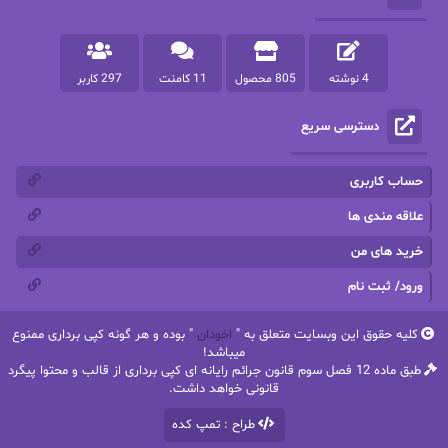
پرنیا tkd
پرهام رسولی
4 نوشته
805 محصول
11 کامنت
297 کاربر
پروانه قدیمی
پروانه محمدی
دسترسی سریع
پریسا شکور(طوفان خاموش)
پگاه رستمی فرد
پنلوپه اسکای
پنلوپه داگلاس
حساب کاربری
پنلوپه وارد
پونه سعیدی
علاقه مندی ها
خرید های من
تاران
ترانه بانو
ورود/ ثبت نام
ترنم.25
تیلور
کلیه حقوق این وبسایت متعلق به "
اخودان
" بوده و هر گونه کپی برداری ممنوع
ثمین سرابی
جان فاولز
میباشد!
طبق ماده 12 فصل سوم قانون جرائم رایانه ای کپی برداری از قالب و محتوا پیگرد
جان گرین
جرج.آر.آر.مارتین
قانونی خواهد داشت.
طراح : تمپ کده
جنیفر کروزی
جوجومویز