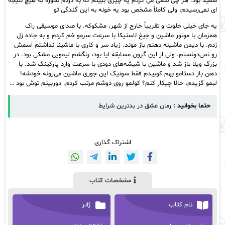
سفید بود. هر چی سعی می کردم یه چیزی ببینم که به دردم بخوره به هیچ نتیجه
ای نمی‌رسیدم، ولی کاملاً مشخص بود یه خونه به این گندگی تو
یه جای خیلی خلوت و تقریباً خارج از شهر، مشکوکه. با صدای موسیقی راک
همزمان با موتور ماشین و جیغ لاستیکا با سرعت سرمو خم کردم و به جاده زل
زدم. با دیدن ماشینه دهنم باز موند. زیاد سر و کاری با ماشینا نداشتم اسمش
رو نمی‌دونستم. ولی از این گرون مسابقه ایا بود، رنگشم لیمویی مشکی بود. در
بزرگ ویلا باز شد و ماشین با شیشه‌های دودی با سرعت وارد پارکینگ شد. با
دهن باز دستامو بهم کوبیدم فقط سونیک این جوری ماشین می‌رونه خودشه!
لبمو گزیدم، حالا چیکار کنم؟ کولمو روی دوشم مرتب کردم. دوربینم توش بود …
حتما بخوانید :
رمان عشق در بدترین شرایط
اشتراک گذاری
مشخصات کتاب
نام کتاب
ژانر