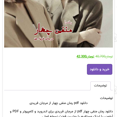
قیمت
قیمت
تومان
40,700
تومان
42,300
اصلی:
فعلی:
دانلود
تومان40,700
تومان42,300.
خرید و دانلود
pdf
بود.
رمان
منفی
چهار
توضیحات
از
مرجان
توضیحات
فریدی
دانلود pdf رمان منفی چهار از مرجان فریدی
عدد
دانلود رمان منفی چهار pdf از مرجان فریدی برای اندروید و کامپیوتر و PDF و
آیفون، با لینک مستقیم با بهترین فونت نسخه اصلی