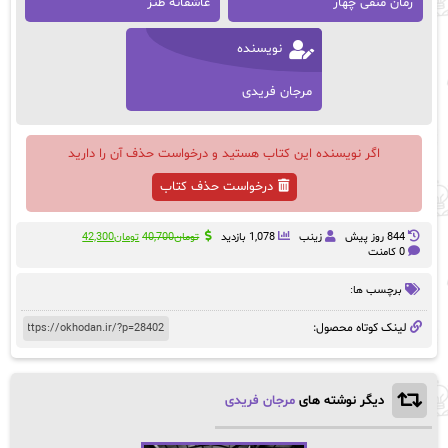
رمان منفی چهار
عاشقانه طنز
نویسنده
مرجان فریدی
اگر نویسنده این کتاب هستید و درخواست حذف آن را دارید
درخواست حذف کتاب
قیمت
قیمت
844 روز پيش
زینب
1,078 بازدید
تومان
40,700
تومان
42,300
اصلی:
فعلی:
0 کامنت
تومان40,700
تومان42,300.
بود.
برچسب ها:
لینک کوتاه محصول:
دیگر نوشته های
مرجان فریدی