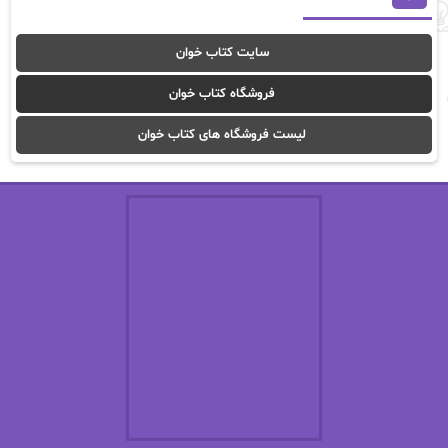
آوا موسوی
آیدا (Aixi)
سایت کتاب خوان
آیدا باقری
آیسان صادقی
فروشگاه کتاب خوان
ا_اصغر زاده
ا_اصغرزاده
لیست فروشگاه های کتاب خوان
اریک مورگنشترن
از نیلوفر لاری
استفانی مهیر
استل مسکم
اسما کافی
اصغر زاده
افسانه سماوات
اکرم محمدی
ال جی اسمیت
الف صاد
الکسا ریلی
الکساندر دوما
الناز بوذرجمهری
الناز پاکپور‌