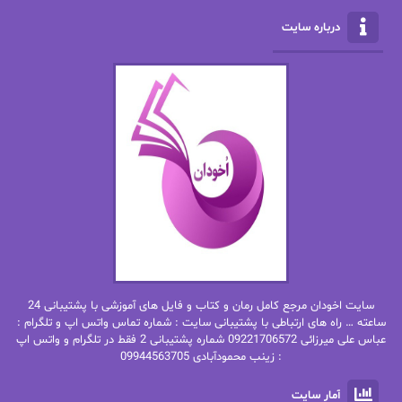
الناز محمدی
الهه
درباره سایت
الهه محمدی
الی مارتینز
اما دون اهو
امیر فرهی
ان اچ کلاین بام
باران
بهار
بهار سلطانی
بهاره حسنی
بهاره شیرازی
بهاره غفرانی
بهاره.م
بهنام رستاقی
بیتا فرخی
سایت اخودان مرجع کامل رمان و کتاب و فایل های آموزشی با پشتیبانی 24
پاتریشیا ویلسون
پرتو فرهمند
ساعته … راه های ارتباطی با پشتیبانی سایت : شماره تماس واتس اپ و تلگرام :
عباس علی میرزائی 09221706572 شماره پشتیبانی 2 فقط در تلگرام و واتس اپ
: زینب محمودآبادی 09944563705
پرستو
پرستو اسحقی
آمار سایت
پرستو مهاجر
پرستو_س