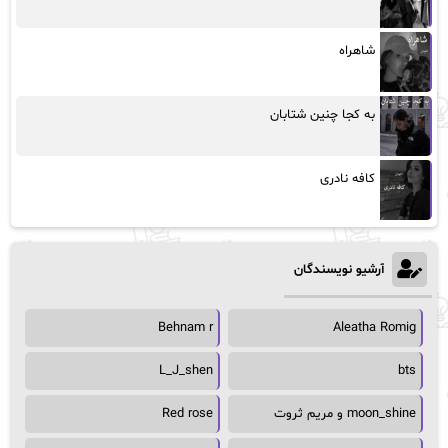
شاهراه
به کجا چنین شتابان
کافه نادری
آرشیو نویسندگان
Behnam r
Aleatha Romig
L_J_shen
bts
moon_shine و مریم ثروت
Red rose