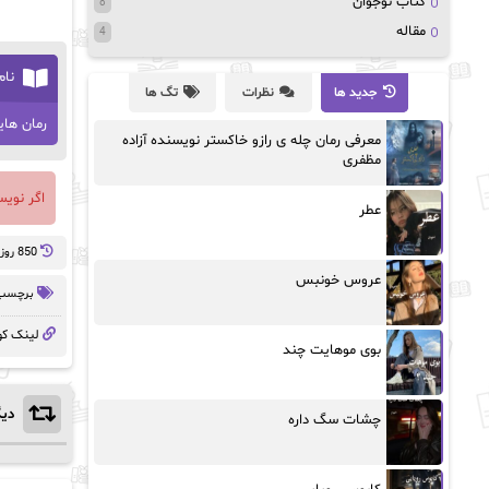
کتاب نوجوان
8
مقاله
4
نام
جدید ها
نظرات
تگ ها
رمان های
معرفی رمان چله ی رازو خاکستر نویسنده آزاده
مظفری
اگر نوی
عطر
850 روز پيش
عروس خونبس
برچسب 
لینک کو
بوی موهایت چند
دیگ
چشات سگ داره