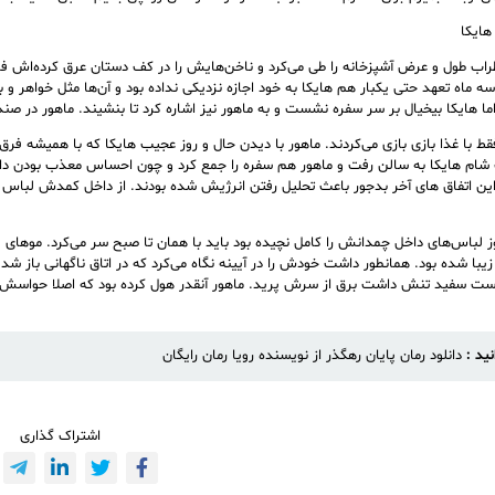
هایکا
طراب طول و عرض آشپزخانه را طی می‌کرد و ناخن‌هایش را در کف دستان عرق کرده‌اش فر
سه ماه تعهد حتى يكبار هم هایکا به خود اجازه نزدیکی نداده بود و آن‌ها مثل خواهر و ب
اما هایکا بیخیال بر سر سفره نشست و به ماهور نیز اشاره کرد تا بنشیند. ماهور در ص
قط با غذا بازی بازی می‌کردند. ماهور با دیدن حال و روز عجیب هایکا که با همیشه 
شام هایکا به سالن رفت و ماهور هم سفره را جمع کرد و چون احساس معذب بودن دا
ین اتفاق های آخر بدجور باعث تحلیل رفتن انرژیش شده بودند. از داخل کمدش لباس
ز لباس‌های داخل چمدانش را کامل نچیده بود باید با همان تا صبح سر می‌کرد. موهای ل
یبا شده بود. همانطور داشت خودش را در آیینه نگاه می‌کرد که در اتاق ناگهانی باز ش
وست سفید تنش داشت برق از سرش پرید. ماهور آنقدر هول کرده بود که اصلا حواسش ب
نید :
دانلود رمان پایان رهگذر از نویسنده رویا رمان رایگان
اشتراک گذاری