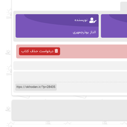
نویسنده
الناز بوذرجمهری
درخواست حذف کتاب