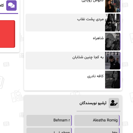
کابوس رویایی
کام
مردی پشت نقاب
شاهراه
به کجا چنین شتابان
کافه نادری
آرشیو نویسندگان
Behnam r
Aleatha Romig