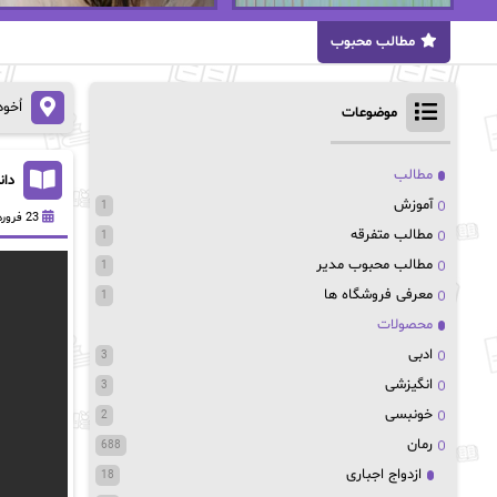
مطالب محبوب
اُخو
موضوعات
مطالب
دانلود pdf رمان 
آموزش
1
23 فروردین 1403
مطالب متفرقه
1
مطالب محبوب مدیر
1
معرفی فروشگاه ها
1
محصولات
ادبی
3
انگیزشی
3
خونبسی
2
رمان
688
ازدواج اجباری
18