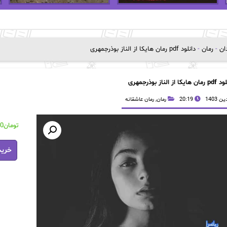
دان
-
رمان
-
دانلود pdf رمان هایکا از الناز بوذرجمهری
هایکا از الناز بوذرجمهری
20:19
رمان
,
رمان عاشقانه
تومان
00
دانلود
خرید
pdf
رمان
هایکا
از
الناز
بوذرجم
عدد