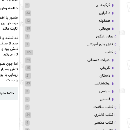
گرگینه ای
2
خلاصه رمان 
مافیایی
33
ماهور با اظ
همخونه
12
بود. در این 
ثابت ماند. 
هیجانی
85
رمان رایگان
1
نداشتند و ف
بعد از صرف 
فایل های آموزشی
1
تنش بود و ا
کتاب
127
تن می‌کرد
ادبیات داستانی
24
اما چون هنو
تاریخی
15
تنش بسیار ز
زیبایی با پ
داستان
21
را بست …
روانشناسی
43
سیاسی
3
حتما بخوا
فلسفی
6
کتاب سلامت
2
کتاب قانتزی
24
کتاب مذهبی
4