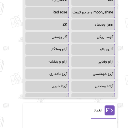
L_J_shen
bts
moon_shine و مریم ثروت
Red rose
ZK
stacey lynn
آتوسا ریگی
آذر یوسفی
آذین بانو
آرام رستگار
آرام رضایی
آرام و بنفشه
آرزو طهماسبی
آرزو نامداری
آزاده رمضانی
آزیتا خیری
آسمان64
آسمان۶۵
اینماد
آسیه احمدی
آگاتا کریستی
آلیس فینی
آمنه قیصری