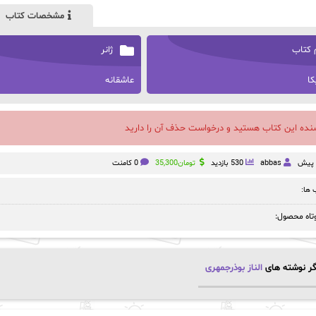
مشخصات کتاب
 کتاب
ژانر
کا
عاشقانه
سنده این کتاب هستید و درخواست حذف آن را دارید
abbas
530 بازدید
تومان
35,300
0 کامنت
ها:
تاه محصول:
ر نوشته های
الناز بوذرجمهری