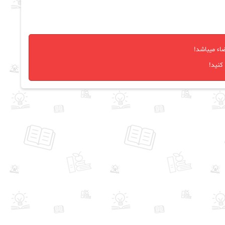
اء میباشد!
کنید!