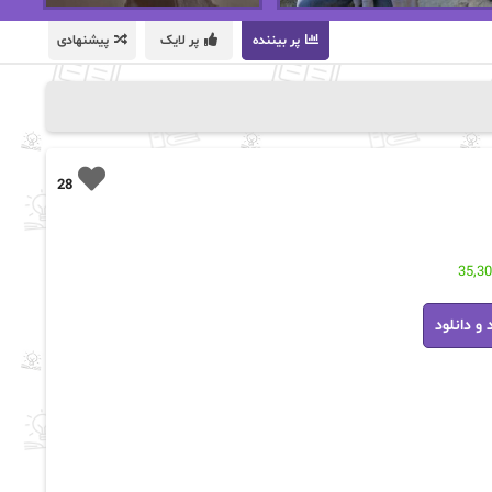
پر بیننده
پر لایک
پیشنهادی
28
35,3
 و دانلود
هری