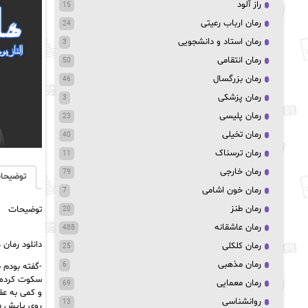
راز آلود
15
رمان ارباب رعیتی
24
رمان استاد و دانشجویی
3
رمان انتقامی
50
رمان بزرگسال
46
رمان پزشکی
3
رمان پلیسی
23
رمان تخیلی
40
رمان ترسناک
11
رمان خارجی
79
توضیحا
رمان خون اشامی
7
رمان طنز
توضیحات
20
رمان عاشقانه
488
دانلود رمان هایکا pdf از الناز بوذرجمهری برای اندروید و کامپیوتر و PDF و آیفون،
رمان کلکلی
25
رمان مذهبی
-گفته بودم 
6
سکوت کرده ب
رمان معمایی
69
و کمی به عق
روانشناسی
13
روی پایش می