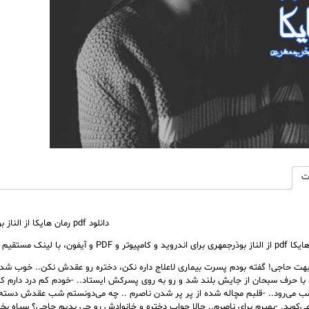
ت
دانلود pdf رمان هایکا از الناز بوذرجمهری
 با لینک مستقیم با بهترین فونت نسخه اصلی
بهت حاجی! گفته بودم پسرت بیماری لاعلاج داره نکن، دختره رو عقدش نکن.. خوب شد
ا حرف سبحان از جایش بلند شد و رو به روی پسرکش ایستاد.. -خودم کم درد دارم ک
ب می‌رود.. -قلبم مچاله شده از پر پر شدن ناصرم .. چه می‌دونستم شب عقدش دسته گ
‌کوبد. -بمیرم برای ناصرم.. حالا جواب دختره و خانوادش رو چی بدیم حاجی؟ سیاه ب