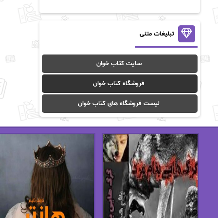
آن ماری سلینکو
آنا تاد
آنالیا
آوا
تبلیغات متنی
آوا موسوی
آیدا (Aixi)
سایت کتاب خوان
آیدا باقری
آیسان صادقی
فروشگاه کتاب خوان
ا_اصغر زاده
ا_اصغرزاده
لیست فروشگاه های کتاب خوان
اریک مورگنشترن
از نیلوفر لاری
استفانی مهیر
استل مسکم
اسما کافی
اصغر زاده
افسانه سماوات
اکرم محمدی
ال جی اسمیت
الف صاد