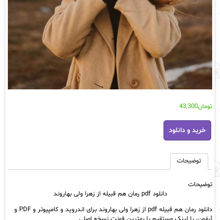
تومان
43,300
دانلود
خرید و دانلود
pdf
رمان
هم‌
قبیله
توضیحات
از
زهرا
توضیحات
ولی
دانلود pdf رمان هم‌ قبیله از زهرا ولی بهاروند
بهاروند
عدد
دانلود رمان هم‌ قبیله pdf از زهرا ولی بهاروند برای اندروید و کامپیوتر و PDF و
آیفون، با لینک مستقیم با بهترین فونت نسخه اصلی