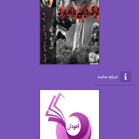
اسما کافی
اصغر زاده
افسانه سماوات
اکرم محمدی
ال جی اسمیت
الف صاد
الکسا ریلی
الکساندر دوما
الناز بوذرجمهری
الناز پاکپور‌
الناز محمدی
الهه
درباره سایت
الهه محمدی
الی مارتینز
اما دون اهو
امیر فرهی
ان اچ کلاین بام
باران
بهار
بهار سلطانی
بهاره حسنی
بهاره شیرازی