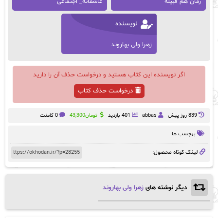
رمان هم‌ قبیله
عاشقانه_ اجتماعی
نویسنده
زهرا ولی بهاروند
اگر نویسنده این کتاب هستید و درخواست حذف آن را دارید
درخواست حذف کتاب
839 روز پيش
abbas
401 بازدید
تومان
43,300
0 کامنت
برچسب ها:
لینک کوتاه محصول:
دیگر نوشته های
زهرا ولی بهاروند