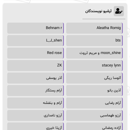
آرشیو نویسندگان
Behnam r
Aleatha Romig
L_J_shen
bts
moon_shine و مریم ثروت
Red rose
ZK
stacey lynn
آتوسا ریگی
آذر یوسفی
آذین بانو
آرام رستگار
آرام رضایی
آرام و بنفشه
آرزو طهماسبی
آرزو نامداری
آزاده رمضانی
آزیتا خیری