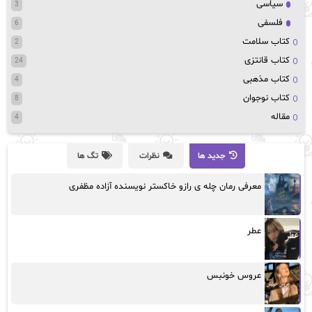
سیاسی
3
فلسفی
6
کتاب سلامت
2
کتاب قانتزی
24
کتاب مذهبی
4
کتاب نوجوان
8
مقاله
4
جدید ها
نظرات
تگ ها
معرفی رمان چله ی رازو خاکستر نویسنده آزاده مظفری
عطر
عروس خونبس