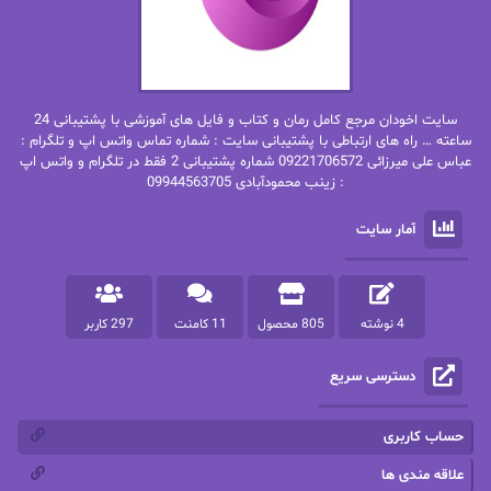
بهاره غفرانی
بهاره.م
بهنام رستاقی
بیتا فرخی
سایت اخودان مرجع کامل رمان و کتاب و فایل های آموزشی با پشتیبانی 24
پاتریشیا ویلسون
پرتو فرهمند
ساعته … راه های ارتباطی با پشتیبانی سایت : شماره تماس واتس اپ و تلگرام :
عباس علی میرزائی 09221706572 شماره پشتیبانی 2 فقط در تلگرام و واتس اپ
: زینب محمودآبادی 09944563705
پرستو
پرستو اسحقی
آمار سایت
پرستو مهاجر
پرستو_س
پرنیا tkd
پرهام رسولی
4 نوشته
805 محصول
11 کامنت
297 کاربر
پروانه قدیمی
پروانه محمدی
دسترسی سریع
پریسا شکور(طوفان خاموش)
پگاه رستمی فرد
پنلوپه اسکای
پنلوپه داگلاس
حساب کاربری
پنلوپه وارد
پونه سعیدی
علاقه مندی ها