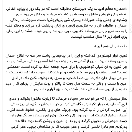
«آسمان» معلّم ادبیات یک دبیرستان دخترانه است که در یک روز پاییزی، اتفاقی
به شیرینی‌ فروشی مقابل مدرسه‌ شان کشیده می‌شود و دلش می‌رود برای
چشم‌های چمنی‌ رنگ «میراث» پسرکِ شیرینی‌فروش! دست سرنوشت، زندگی
آسمان و خانواده‌اش را به قتل‌های زنجیره‌ای زنانِ پایتخت گره می‌زند و دختر قصّه
را به صحنه‌ی جرمی می‌رساند که بوی خون می‌دهد و بویِ عود… هشدار: این رمان
برای افراد زیر ۱۶ سال مناسب نیست.
خلاصه رمان هم‌ قبیله
ثمین قرار کوهنوردی گذاشته و این را در پیام‌هایی پشت سر هم به اطلاع آسمان
و امین رسانده بود. امین از آمدن سر باز زده بود؛ اما آسمان بدش نمی‌آمد بفهمد
چرا ثمین به آن تنبلی کوهنوردی را برای صبح جمعه انتخاب کرده است. -مطمئنی
نمیای؟ امین لحاف را روی سر خود کشیدو غرولندکنان جواب داد: نه، نه دست از
سر من بردار جان مادرت. بی صدا خندید و سری به دوطرف تکان داد. در اتاق
امین را بست و وقتی به سمت هال رفت تا پالتو و بوت هایش را بردارد آنا را دید
که هنوز از روی سجاده‌اش بلند نشده بود. طبق قراری نامعلوم
نماز صبحش را که می‌خواند، سر سجاده می‌ماند تا زیارت عاشورا بخواند و دعای
فرج آسمان به دیوار تکیه زدو نگاهش کرد. چادر سفیدش با گل‌های ریز نقش
آبی، صورت گردش را قاب گرفته بود. چروک های پای پلکش، خطوط خنده اش…
آسمان عاشق تمامیت این زن بود. زنی که یک روزی توی سیزده سالگی‌های او،
جسد شوهرش را تحویل گرفته و رو به او، امین و روشن گفته بود: حالا هم
پدرتونم هم مادر! نفسی گرفت و عطر عجیب آنا در مشامش پیچید عطر گرمی