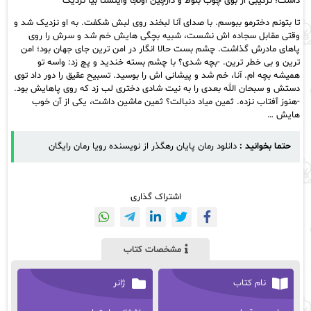
داشت؛ ترکیبی از بوی چوب بلوط و دارچین اونجا واینستا بیا نزدیک
تا بتونم دخترمو ببوسم. با صدای آنا لبخند روی لبش شکفت. به او نزدیک شد و
وقتی مقابل سجاده‌ اش نشست، شبیه بچگی هایش خم شد و سرش را روی
پاهای مادرش گذاشت. چشم بست حالا انگار در امن ترین جای جهان بود؛ امن
ترین و بی خطر ترین. -بچه شدی؟ با چشم بسته خندید و پچ زد: واسه تو
همیشه بچه ام. آنا، خم شد و پیشانی اش را بوسید. تسبیح عقیق را دور داد توی
دستش و سبحان الله بعدی را به نیت شادی دختری لب زد که روی پاهایش بود.
-هنوز آفتاب نزده. ثمین میاد دنبالت؟ ثمین ماشین داشت، یکی از آن خوب
هایش …
حتما بخوانید :
دانلود رمان پایان رهگذر از نویسنده رویا رمان رایگان
اشتراک گذاری
مشخصات کتاب
نام کتاب
ژانر