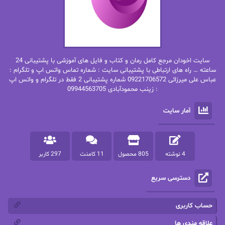
بهاره حسنی
بهاره شیرازی
بهاره غفرانی
بهاره.م
بهنام رستاقی
بیتا فرخی
سایت اخودان مرجع کامل رمان و کتاب و فایل های آموزشی با پشتیبانی 24
پاتریشیا ویلسون
پرتو فرهمند
ساعته … راه های ارتباطی با پشتیبانی سایت : شماره تماس واتس اپ و تلگرام :
عباس علی میرزائی 09221706572 شماره پشتیبانی 2 فقط در تلگرام و واتس اپ
: زینب محمودآبادی 09944563705
پرستو
پرستو اسحقی
آمار سایت
پرستو مهاجر
پرستو_س
پرنیا tkd
پرهام رسولی
4 نوشته
805 محصول
11 کامنت
297 کاربر
پروانه قدیمی
پروانه محمدی
دسترسی سریع
پریسا شکور(طوفان خاموش)
پگاه رستمی فرد
پنلوپه اسکای
پنلوپه داگلاس
حساب کاربری
پنلوپه وارد
پونه سعیدی
علاقه مندی ها