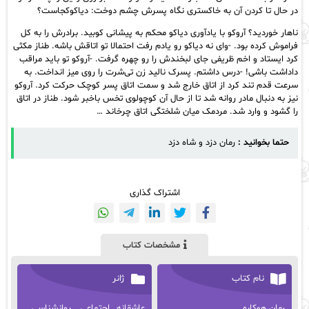
در حال تا کردن آن به خاکستری نگاه پسرش چشم دوخت: دیاکوکجاست؟
ناهار خوردید؟ آروکو با یادآوری دیاکو محکم به پیشانی کوبید. برادرش را به کل
فراموش کرده بود. -وای نه دیاکو رو یادم رفت احتمالا تو اتاقش باشه. طناز مکثی
کرد ایستاد و اخم ظریفی جای لبخندش را رو چهره گرفت. -آروکو تو باید مراقب
داداشت باشی! -درس داشتم. پسرک نالید زن تی‌شرت را روی میز انداخت. به
سرعت قدم تند کرد از اتاق خارج شد و سمت اتاق پسر کوچک حرکت کرد. آروکو
نیز به دنبال مادر روانه شد تا از حال آن کوچولوی تخس باخبر شود. طناز در اتاق
را گشود و وارد شد. مردمک میان شلختگی اتاق چرخاند …
حتما بخوانید :
رمان دزد و شاه دزد
اشتراک گذاری
مشخصات کتاب
نام کتاب
ژانر
رمان هوکاره
عاشقانه_ اجتماعی _ روانشناسی