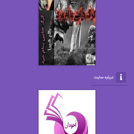
اسما کافی
اصغر زاده
افسانه سماوات
اکرم محمدی
ال جی اسمیت
الف صاد
الکسا ریلی
الکساندر دوما
الناز بوذرجمهری
الناز پاکپور‌
الناز محمدی
الهه
درباره سایت
الهه محمدی
الی مارتینز
اما دون اهو
امیر فرهی
ان اچ کلاین بام
باران
بهار
بهار سلطانی