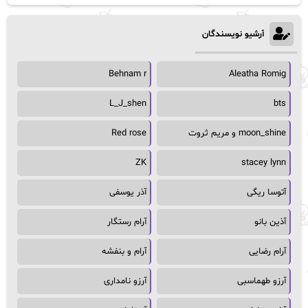
آرشیو نویسندگان
Behnam r
Aleatha Romig
L_J_shen
bts
moon_shine و مریم ثروت
Red rose
ZK
stacey lynn
آتوسا ریگی
آذر یوسفی
آذین بانو
آرام رستگار
آرام رضایی
آرام و بنفشه
آرزو طهماسبی
آرزو نامداری