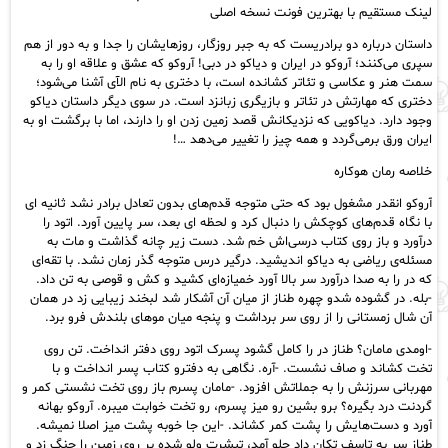
لینک مستقیم با بهترین فونت نسخه اصلی
داستان درباره دو برادریست که به جبر روزگار، روزهایشان را جدا و به دور از هم
سپری می‌کنند؛ آروکو در ایران و دیاکو در دبی! آروکو که عشق و علاقه او را به
سمت هنر و عکاسی و تئاتر کشانده است، با دختری به نام الآی آشنا می‌شود؛
دختری که مهارتش در تئاتر و بازیگری زبانزد است. در سوی دیگر داستان دیاکو
وجود دارد. دیاکویی که نزدیکانش قصد زمین زدن او را دارند، اما با برگشت او به
ایران ورق برمی‌گردد و همه چیز را تغییر می‌دهد …!
خلاصه رمان هوکاره
آروکو انقدر مشغول بود که حتی متوجه قدم‌های بدون تعادل برادر نشد ثانیه ای
با نگاه قدم‌های کوچکش را دنبال کرد و لحظه ای بعد، سر پایین آورد. اتود را
درآورد و باز روی کتاب درسی‌اش خم شد. دست زیر چانه گذاشت و مات به
مسئله‌ی ریاضی به دیاکو اندیشید. درگیر درس متوجه گذر زمان نشد. با تقه‌ای
که در را به صدا درآورد سر بالا آورد خمیازه‌ای کشید و کش و قوصی به تن داد.
-بله. در گشوده شدو چهره طناز از میان آن آشکار شد لبخند زیبایی زد در همان
آن شال زمستانی را از روی سر برداشت و پنجه میان موهای بلندش فرو برد.
-اومدی مامان؟ طناز در را کامل گشود پسرک اتود روی دفتر انداخت. تن روی
تخت کشاند و صاف نشست. -آره. نگاهی به دفترو کتاب پسر انداخت و با
مهربانی سرزنش را به جملاتش افزود. -مامان پسرم باز روی تخت نشستی کمر و
گردنت درد بگیره؟ برو بشین رو میز پسرم، رو تخت خوابت میبره. آروکو بهانه
آورد و دست‌هایش را پشت کمر کشاند. -این جا خوبه پشت میز اصلا نمیشه.
طناز سر به تاسف تکان داد جلو آمد، تیشرت ولو شده بر روی زمین را چنگ زد و