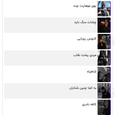
بوی موهایت چند
چشات سگ داره
کابوس رویایی
مردی پشت نقاب
شاهراه
به کجا چنین شتابان
کافه نادری