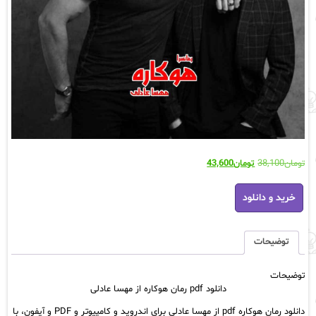
قیمت
قیمت
تومان
38,100
تومان
43,600
اصلی:
فعلی:
دانلود
تومان38,100
تومان43,600.
خرید و دانلود
pdf
بود.
رمان
هوکاره
از
توضیحات
مهسا
عادلی
توضیحات
عدد
دانلود pdf رمان هوکاره از مهسا عادلی
دانلود رمان هوکاره pdf از مهسا عادلی برای اندروید و کامپیوتر و PDF و آیفون، با