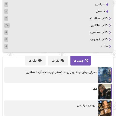
سیاسی
3
فلسفی
6
کتاب سلامت
2
کتاب قانتزی
24
کتاب مذهبی
4
کتاب نوجوان
8
مقاله
4
جدید ها
نظرات
تگ ها
معرفی رمان چله ی رازو خاکستر نویسنده آزاده مظفری
عطر
عروس خونبس