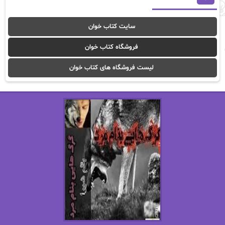
آوا موسوی
آیدا (Aixi)
سایت کتاب خوان
آیدا باقری
آیسان صادقی
فروشگاه کتاب خوان
ا_اصغر زاده
ا_اصغرزاده
لیست فروشگاه های کتاب خوان
اریک مورگنشترن
از نیلوفر لاری
استفانی مهیر
استل مسکم
اسما کافی
اصغر زاده
افسانه سماوات
اکرم محمدی
ال جی اسمیت
الف صاد
الکسا ریلی
الکساندر دوما
الناز بوذرجمهری
الناز پاکپور‌