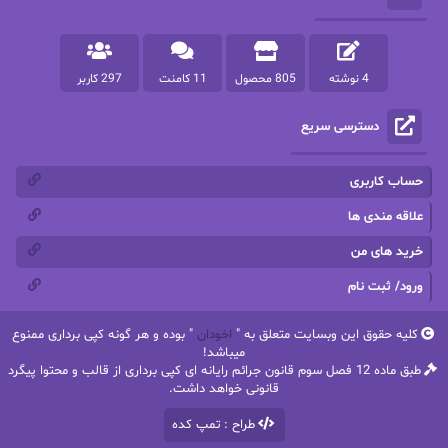
پرنیا tkd
پرهام رسولی
4 نوشته
805 محصول
11 کامنت
297 کاربر
پروانه قدیمی
پروانه محمدی
دسترسی سریع
پریسا شکور(طوفان خاموش)
پگاه رستمی فرد
پنلوپه اسکای
پنلوپه داگلاس
حساب کاربری
پنلوپه وارد
پونه سعیدی
علاقه مندی ها
خرید های من
تاران
ترانه بانو
ورود/ ثبت نام
ترنم.25
تیلور
کلیه حقوق این وبسایت متعلق به "
اخودان
" بوده و هر گونه کپی برداری ممنوع
ثمین سرابی
جان فاولز
میباشد!
طبق ماده 12 فصل سوم قانون جرائم رایانه ای کپی برداری از قالب و محتوا پیگرد
جان گرین
جرج.آر.آر.مارتین
قانونی خواهد داشت.
طراح : تمپ کده
جنیفر کروزی
جوجومویز