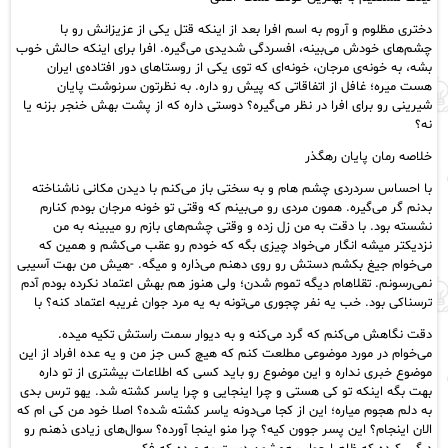
دختری مظلوم و آروم به اسم افرا بعد از اینکه قتل یکی از عزیزانش رو با
چشم‌های خودش می‌بینه، افسردگی شدیدی می‌گیره. افرا برای اینکه حالش خوب
بشه، به خونه‌ی مرجان، خونه‌ای که توی یکی از روستاهای دور افتاده‌ی ایران
هست میره؛ غافل از اتفاقاتی که پیش رو داره. به نظرتون سرنوشت پایان
شیرینی رو برای افرا در نظر می‌گیره؟ دوستی داره که از پشت بهش خنجر بزنه یا
نه؟
خلاصه رمان پایان رهگذر
با احساس سردردی چشم هام و به سختی باز می‌کنم با دیدن مکانی ناشناخته
بدنم گر می‌گیره. همون مردی رو می‌بینم که وقتی تو خونه مرجان بودم کنارم
نشسته بود. با دقت به من زل زده و وقتی چشم‌های بازم رو میبینه به من
نزدیکتر میشه انگار می‌خواد چیزی بگه که خودم رو عقب می‌کشم و همین که
می‌خوام جیغ بکشم دستش رو روی دهنم می‌ذاره و میگه. -هيش من بهت آسیبی
نمی‌رسونم. تقلاهام دیگه تموم شدن؛ ولی هنوز هم بهش اعتماد نکرده بودم آدم
ترسناکی بود. خب یه نفر چجوری می‌تونه به یه مرد جوان غریبه اعتماد کنه؟ با
دقت نگاهش می‌کنم که گرد می‌کنه و به دیوار سمت راستش تکیه میده.
می‌خوام در مورد موضوعی مطلعت کنم که هیچ کس جز من و یه عده افراد از این
موضوع خبری نداره و این موضوع رو باید کسی که اطلاعات بیشتری از تو داره
بهت بگه اینکه تو کی هستی و چرا اینجایی و چرا یاسر کشته شد. یهو ترس بدی
به دلم هجوم میاره؛ این از کجا می‌دونه یاسر کشته شده؟ اصلا خود من کی ام که
الان اینجام؟ این پسر جوون کیه؟ چرا منو اینجا آورده؟ سوال‌های زیادی ذهنم رو