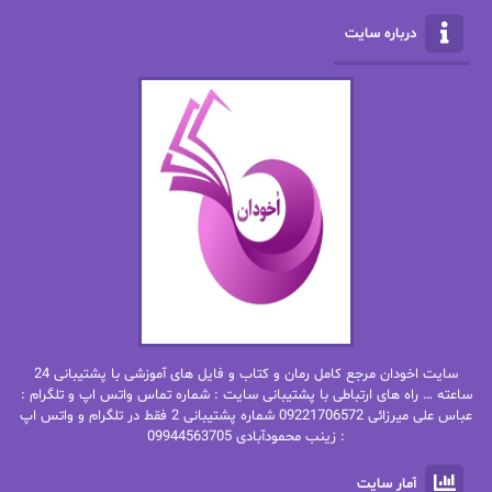
الناز محمدی
الهه
درباره سایت
الهه محمدی
الی مارتینز
اما دون اهو
امیر فرهی
ان اچ کلاین بام
باران
بهار
بهار سلطانی
بهاره حسنی
بهاره شیرازی
بهاره غفرانی
بهاره.م
بهنام رستاقی
بیتا فرخی
سایت اخودان مرجع کامل رمان و کتاب و فایل های آموزشی با پشتیبانی 24
پاتریشیا ویلسون
پرتو فرهمند
ساعته … راه های ارتباطی با پشتیبانی سایت : شماره تماس واتس اپ و تلگرام :
عباس علی میرزائی 09221706572 شماره پشتیبانی 2 فقط در تلگرام و واتس اپ
: زینب محمودآبادی 09944563705
پرستو
پرستو اسحقی
آمار سایت
پرستو مهاجر
پرستو_س