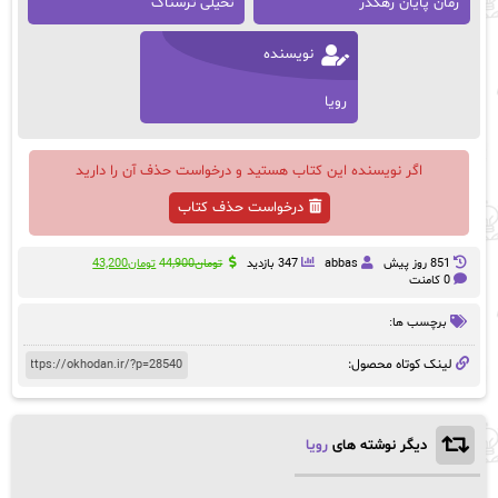
رمان پایان رهگذر
تخیلی ترسناک
نویسنده
رویا
اگر نویسنده این کتاب هستید و درخواست حذف آن را دارید
درخواست حذف کتاب
قیمت
قیمت
851 روز پيش
abbas
347 بازدید
تومان
44,900
تومان
43,200
اصلی:
فعلی:
0 کامنت
تومان44,900
تومان43,200.
بود.
برچسب ها:
لینک کوتاه محصول:
دیگر نوشته های
رویا