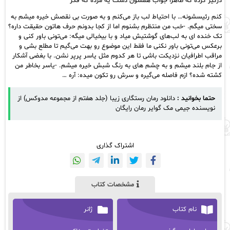
درگیر کرده که ظاهرا جواب همشون دست یه مرده که فکر
کنم رئیسشونه… با احتیاط لب باز می‌کنم و به صورت بی نقصش خیره میشم به
سختی میگم. -خب من منتظرم بشنوم اما از کجا بدونم حرف هاتون حقیقت داره؟
تک خنده ای به لب‌های گوشتیش میاد و با بیخیالی میگه: می‌تونی باور کنی و
برعکس می‌تونی باور نکنی ما فقط این موضوع رو بهت می‌گیم تا مطلع بشی و
مراقب اطرافیان نزدیکت باشی تا هر کدوم مثل یاسر پرپر نشن. با بغضی آشکار
از جام بلند میشم و به چشم های به رنگ شبش خیره میشم. -ياسر بخاطر من
کشته شده؟ ازم فاصله می‌گیره و سرش رو تکون میده: آره …
حتما بخوانید :
دانلود رمان رستگاری زیبا (جلد هفتم از مجموعه مدوکس) از
نویسنده جیمی مک گوایر رمان رایگان
اشتراک گذاری
مشخصات کتاب
نام کتاب
ژانر