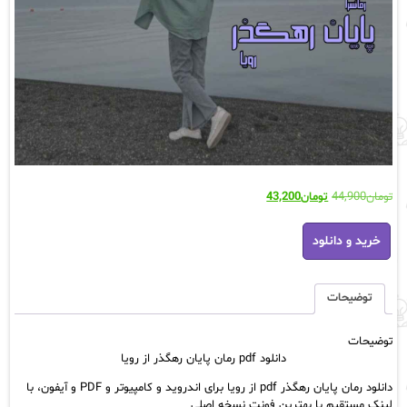
قیمت
قیمت
تومان
44,900
تومان
43,200
اصلی:
فعلی:
دانلود
تومان44,900
تومان43,200.
خرید و دانلود
pdf
بود.
رمان
پایان
رهگذر
توضیحات
از
رویا
توضیحات
عدد
دانلود pdf رمان پایان رهگذر از رویا
دانلود رمان پایان رهگذر pdf از رویا برای اندروید و کامپیوتر و PDF و آیفون، با
لینک مستقیم با بهترین فونت نسخه اصلی