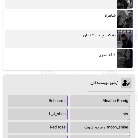
شاهراه
به کجا چنین شتابان
کافه نادری
آرشیو نویسندگان
Behnam r
Aleatha Romig
L_J_shen
bts
moon_shine و مریم ثروت
Red rose