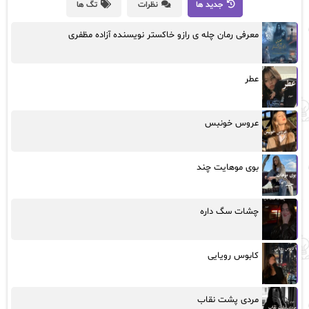
جدید ها
نظرات
تگ ها
معرفی رمان چله ی رازو خاکستر نویسنده آزاده مظفری
عطر
عروس خونبس
بوی موهایت چند
چشات سگ داره
کابوس رویایی
مردی پشت نقاب