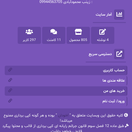
: زینب محمودآبادی 09944563705
پرستو
پرستو اسحقی
آمار سایت
پرستو مهاجر
پرستو_س
پرنیا tkd
پرهام رسولی
4 نوشته
805 محصول
11 کامنت
297 کاربر
پروانه قدیمی
پروانه محمدی
دسترسی سریع
پریسا شکور(طوفان خاموش)
پگاه رستمی فرد
پنلوپه اسکای
پنلوپه داگلاس
حساب کاربری
پنلوپه وارد
پونه سعیدی
علاقه مندی ها
خرید های من
تاران
ترانه بانو
ورود/ ثبت نام
ترنم.25
تیلور
کلیه حقوق این وبسایت متعلق به "
اخودان
" بوده و هر گونه کپی برداری ممنوع
ثمین سرابی
جان فاولز
میباشد!
طبق ماده 12 فصل سوم قانون جرائم رایانه ای کپی برداری از قالب و محتوا پیگرد
جان گرین
جرج.آر.آر.مارتین
قانونی خواهد داشت.