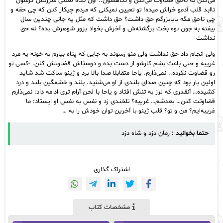
می‌کنن به ناحق قضاوت می‌کنن و نگاهشون.. اون نگاه لعنتی سرزنش گرشون
تاابد قلب آدمو خراش میده! تو تعیین نمیکنی که مردم چیکار کنن که چی حقه و
چی ناحق مگه بابابزرگم حق داشت؟ حق داشت که مثل یه جانی چندین سال
بیفته به جون نوه‌ بخت برگشته‌ش و آخرش بخواد بزور شوهرش بده؟ نه حق
نداشت
ولی انجام داد حق نداشت ولی منو رسوند به جایی که پناه بیارم به خونه‌ یه مرد
غریبه و حتی باعث بشم کارشو از دست بده و دوستاش قضاوتش کنن. -کسی تو
رو قضاوت نکرده.. نمی‌ذارم. ياحا متقابلا صدا بالا برد و ژینو ساکت شد شاید
اولین بار بود که چنین صدای بلندی از او می‌شنید. بلند و خشمگین بلند و درد
کشیده… آنقدری که لرز به تنش افتاد و یاحا با لحن آرام تری ادامه داد: نمی‌ذارم
قضاوتت کنن… بعدشم… غريبه؟ تلخندی زد و نفس به نفس او ایستاد: ما
غریبه‌ایم؟ من و تو؟ قلب ژینو با آخرین توان خودش را به …
حتما بخوانید :
رمان دزد و شاه دزد
اشتراک گذاری
مشخصات کتاب