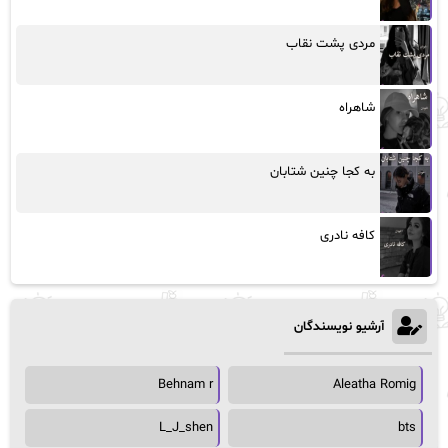
مردی پشت نقاب
شاهراه
به کجا چنین شتابان
کافه نادری
آرشیو نویسندگان
Behnam r
Aleatha Romig
L_J_shen
bts