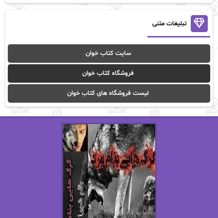
آن ماری سلینکو
آنا تاد
آنالیا
آوا
تبلیغات متنی
آوا موسوی
آیدا (Aixi)
سایت کتاب خوان
آیدا باقری
آیسان صادقی
فروشگاه کتاب خوان
ا_اصغر زاده
ا_اصغرزاده
لیست فروشگاه های کتاب خوان
اریک مورگنشترن
از نیلوفر لاری
استفانی مهیر
استل مسکم
اسما کافی
اصغر زاده
افسانه سماوات
اکرم محمدی
ال جی اسمیت
الف صاد
الکسا ریلی
الکساندر دوما