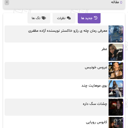
مقاله
4
جدید ها
نظرات
تگ ها
معرفی رمان چله ی رازو خاکستر نویسنده آزاده مظفری
عطر
عروس خونبس
بوی موهایت چند
چشات سگ داره
کابوس رویایی