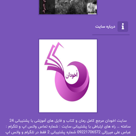
الناز بوذرجمهری
الناز پاکپور‌
الناز محمدی
الهه
درباره سایت
الهه محمدی
الی مارتینز
اما دون اهو
امیر فرهی
ان اچ کلاین بام
باران
بهار
بهار سلطانی
بهاره حسنی
بهاره شیرازی
بهاره غفرانی
بهاره.م
بهنام رستاقی
بیتا فرخی
سایت اخودان مرجع کامل رمان و کتاب و فایل های آموزشی با پشتیبانی 24
پاتریشیا ویلسون
پرتو فرهمند
ساعته … راه های ارتباطی با پشتیبانی سایت : شماره تماس واتس اپ و تلگرام :
عباس علی میرزائی 09221706572 شماره پشتیبانی 2 فقط در تلگرام و واتس اپ