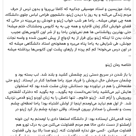
یاحا، موزیسین و استاد موسیقی جذابیه که کاملا بی‌پروا و بدون ترس از حرف
مردم زندگی می‌کنه و یه روز با دیدن ژینو، دانشجوی طراحی لباس جلوی دانشگاه،
همه چی عوض میشه… یاحا هر شب خواب ژینو و خودش رو می‌بینه در حالی که
فضای خوابش انگار زمان قاجاره و همه چی به یه کابوس وحشتناک ختم میشه!
حتی بهترین روانشناس ها هم نمی‌تونن یاحا رو از شر اون کابوس‌های عجیب
نجات بدن تا اینکه ژینو برای فرار از یه ازدواجِ از پیش تعیین شده و واسه نجات
جونش، طی شرایطی به یاحا پناه می‌بره و همخونه‌ی استاد دانشگاهی میشه که
در اون درس می‌خونه! کم کم پرده از رازهای پشت اون کابوس‌ها برداشته میشه
…
خلاصه رمان ژینو
با باز شدن در سریع دستی زیر چشمش کشید و بلند شد. لب بسته بود و
چشمان سرخش حال درونش را فریاد میزد یاحا همانجا کنار در ایستاد. ژینو حتی
مقنعه‌اش را هم در نیاورده بود دستانش چنان مشت شده بود که استخوان
هایش تیر می‌کشید یاحا نمی‌دانست چه بگوید… چه بگوید که دخترک آشفته‌ی
روبرویش را آرام کند. -ژینو خانوم… تنها نامش را به زبان آوردو ژینو قدمی نزدیک
شد. -از اول هم نباید می‌اومدم اینجا از اولش اشتباه بود! ياحا لحظه‌ای چشم
بست و نفسش را صدادار بیرون فرستاد. وقتی دوباره چشم باز کرد ژینو در
چند قدمی‌اش ایستاده بود: از دانشگاه استعفا دادی با اومدنم به این خونه
آرامشتو از دست دادی حالا هم مردم قضاوتت می‌کنن من به درک تورو هم
قضاوت میکنن. -کسی حق نداره قضاوتت کنه. ژینو صدا بالا برد ولی قضاوت