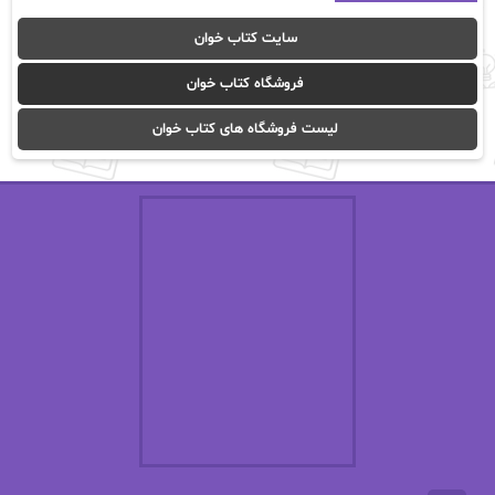
آوا موسوی
آیدا (Aixi)
سایت کتاب خوان
آیدا باقری
آیسان صادقی
فروشگاه کتاب خوان
ا_اصغر زاده
ا_اصغرزاده
لیست فروشگاه های کتاب خوان
اریک مورگنشترن
از نیلوفر لاری
استفانی مهیر
استل مسکم
اسما کافی
اصغر زاده
افسانه سماوات
اکرم محمدی
ال جی اسمیت
الف صاد
الکسا ریلی
الکساندر دوما
الناز بوذرجمهری
الناز پاکپور‌
الناز محمدی
الهه