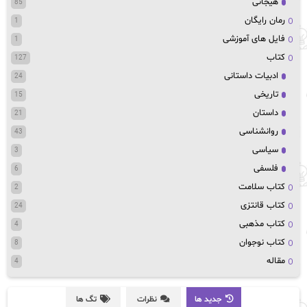
هیجانی
85
رمان رایگان
1
فایل های آموزشی
1
کتاب
127
ادبیات داستانی
24
تاریخی
15
داستان
21
روانشناسی
43
سیاسی
3
فلسفی
6
کتاب سلامت
2
کتاب قانتزی
24
کتاب مذهبی
4
کتاب نوجوان
8
مقاله
4
جدید ها
نظرات
تگ ها