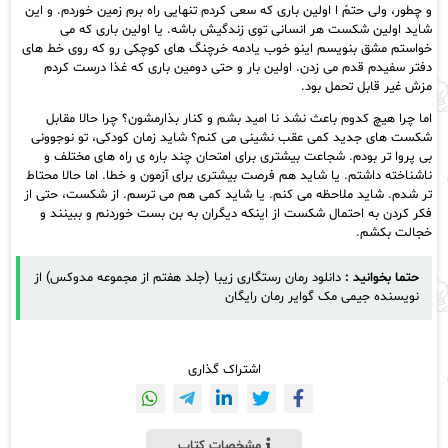
و چطور، ولی حتمً ا اولین باری که سعی کردم تنهایی راه برم زمین خوردم. و این
شاید اولین شکست هر انسانی توی زندگیش باشه. یا اولین باری که می
خواستم مشق بنویسم اینو خوب یادمه خرچنگ های کوچکی رو که روی خط های
دفتر سفیدم قدم می زدن. اولین بار و حتی دومین باری که غذا درست کردم
مزش غیر قابل تحمل بود.
اما چرا هیچ کدوم باعث نشد نا امید بشم و کنار بذارمشون؟ چرا حالا مقابل
شکست های جدید کمی عقب نشینی می کنم؟ شاید زمان کودکی، تو نوجوونی
بی پروا تر بودم. شجاعت بیشتری برای امتحان چند باره ی راه های مختلف و
ناشناخته داشتم. یا شاید هم فرصت بیشتری برای آزمون و خطا. اما حالا محتاط
تر شدم. شاید ملاحظه می کنم. یا شاید کمی هم می ترسم. از شکست، حتی از
فکر کردن به احتمال شکست از اینکه دیگران به بن بست خوردنم و ببینند و
خجالت بکشم.
حتما بخوانید :
دانلود رمان رستگاری زیبا (جلد هفتم از مجموعه مدوکس) از
نویسنده جیمی مک گوایر رمان رایگان
اشتراک گذاری
مشخصات کتاب