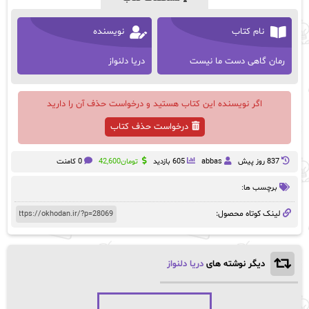
نام کتاب
نویسنده
رمان گاهی دست ما نیست
دریا دلنواز
اگر نویسنده این کتاب هستید و درخواست حذف آن را دارید
درخواست حذف کتاب
837 روز پيش
abbas
605 بازدید
تومان
42,600
0 کامنت
برچسب ها:
لینک کوتاه محصول:
دیگر نوشته های
دریا دلنواز