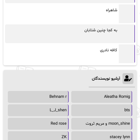
شاهراه
به کجا چنین شتابان
کافه نادری
آرشیو نویسندگان
Behnam r
Aleatha Romig
L_J_shen
bts
moon_shine و مریم ثروت
Red rose
ZK
stacey lynn