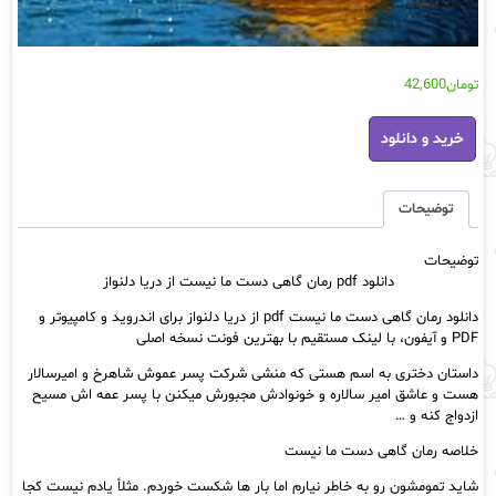
تومان
42,600
دانلود
خرید و دانلود
pdf
رمان
گاهی
دست
توضیحات
ما
نیست
توضیحات
از
دانلود pdf رمان گاهی دست ما نیست از دریا دلنواز
دریا
دلنواز
دانلود رمان گاهی دست ما نیست pdf از دریا دلنواز برای اندروید و کامپیوتر و
عدد
PDF و آیفون، با لینک مستقیم با بهترین فونت نسخه اصلی
داستان دختری به اسم هستی که منشی شرکت پسر عموش شاهرخ و امیرسالار
هست و عاشق امیر سالاره و خونوادش مجبورش میکنن با پسر عمه اش مسیح
ازدواج کنه و …
خلاصه رمان گاهی دست ما نیست
شاید تمومشون رو به خاطر نیارم اما بار ها شکست خوردم. مثلاً یادم نیست کجا