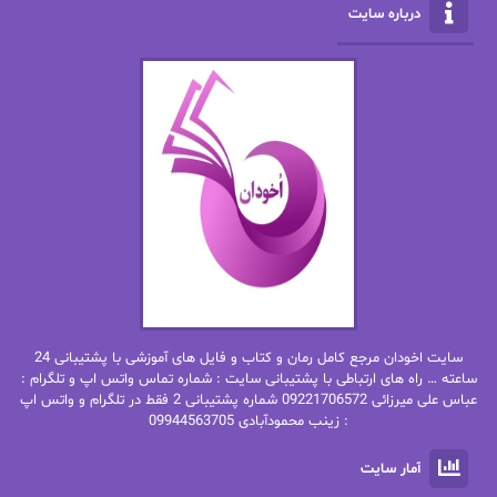
درباره سایت
الهه محمدی
الی مارتینز
اما دون اهو
امیر فرهی
ان اچ کلاین بام
باران
بهار
بهار سلطانی
بهاره حسنی
بهاره شیرازی
بهاره غفرانی
بهاره.م
بهنام رستاقی
بیتا فرخی
سایت اخودان مرجع کامل رمان و کتاب و فایل های آموزشی با پشتیبانی 24
پاتریشیا ویلسون
پرتو فرهمند
ساعته … راه های ارتباطی با پشتیبانی سایت : شماره تماس واتس اپ و تلگرام :
عباس علی میرزائی 09221706572 شماره پشتیبانی 2 فقط در تلگرام و واتس اپ
: زینب محمودآبادی 09944563705
پرستو
پرستو اسحقی
آمار سایت
پرستو مهاجر
پرستو_س