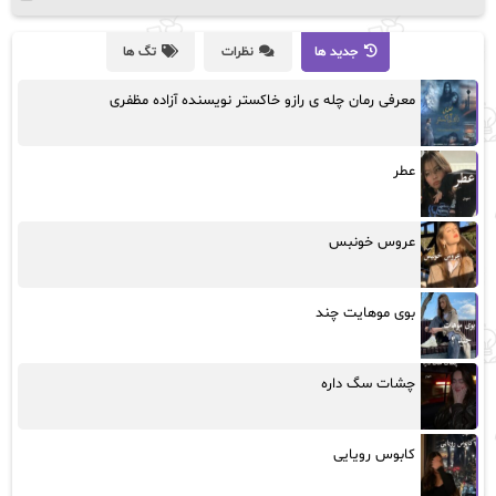
جدید ها
نظرات
تگ ها
معرفی رمان چله ی رازو خاکستر نویسنده آزاده مظفری
عطر
عروس خونبس
بوی موهایت چند
چشات سگ داره
کابوس رویایی