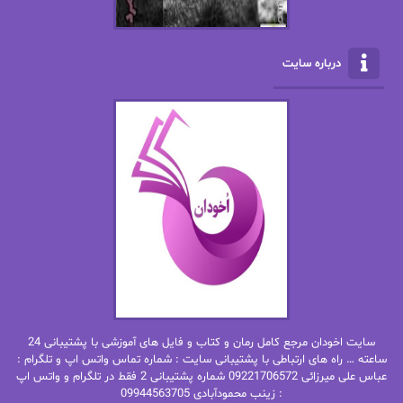
الناز بوذرجمهری
الناز پاکپور‌
الناز محمدی
الهه
درباره سایت
الهه محمدی
الی مارتینز
اما دون اهو
امیر فرهی
ان اچ کلاین بام
باران
بهار
بهار سلطانی
بهاره حسنی
بهاره شیرازی
بهاره غفرانی
بهاره.م
بهنام رستاقی
بیتا فرخی
سایت اخودان مرجع کامل رمان و کتاب و فایل های آموزشی با پشتیبانی 24
پاتریشیا ویلسون
پرتو فرهمند
ساعته … راه های ارتباطی با پشتیبانی سایت : شماره تماس واتس اپ و تلگرام :
عباس علی میرزائی 09221706572 شماره پشتیبانی 2 فقط در تلگرام و واتس اپ
: زینب محمودآبادی 09944563705
پرستو
پرستو اسحقی