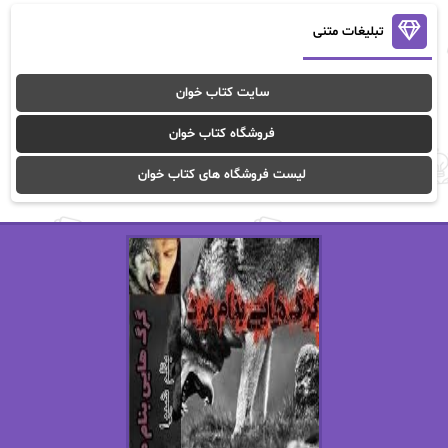
آنالیا
آوا
تبلیغات متنی
آوا موسوی
آیدا (Aixi)
سایت کتاب خوان
آیدا باقری
آیسان صادقی
فروشگاه کتاب خوان
ا_اصغر زاده
ا_اصغرزاده
لیست فروشگاه های کتاب خوان
اریک مورگنشترن
از نیلوفر لاری
استفانی مهیر
استل مسکم
اسما کافی
اصغر زاده
افسانه سماوات
اکرم محمدی
ال جی اسمیت
الف صاد
الکسا ریلی
الکساندر دوما