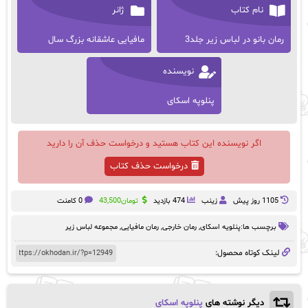
نام کتاب
ژانر
رمان بانو در لباس زیر جلد3
مافیایی عاشقانه بزرگ سال
نویسنده
پنلوپه اسکای
اگر نویسنده این کتاب هستید و درخواست حذف آن را دارید
درخواست حذف کتاب
1105 روز پيش
زینب
474 بازدید
تومان
43,500
0 کامنت
برچسب ها:
پنلویه اسکای
,
رمان خارجی
,
رمان مافیایی
,
مجموعه لباس زیر
لینک کوتاه محصول:
دیگر نوشته های
پنلوپه اسکای