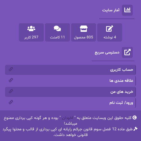
آمار سایت
پرستو مهاجر
پرستو_س
پرنیا tkd
پرهام رسولی
4 نوشته
805 محصول
11 کامنت
297 کاربر
پروانه قدیمی
پروانه محمدی
دسترسی سریع
پریسا شکور(طوفان خاموش)
پگاه رستمی فرد
پنلوپه اسکای
پنلوپه داگلاس
حساب کاربری
پنلوپه وارد
پونه سعیدی
علاقه مندی ها
خرید های من
تاران
ترانه بانو
ورود/ ثبت نام
ترنم.25
تیلور
کلیه حقوق این وبسایت متعلق به "
اخودان
" بوده و هر گونه کپی برداری ممنوع
ثمین سرابی
جان فاولز
میباشد!
طبق ماده 12 فصل سوم قانون جرائم رایانه ای کپی برداری از قالب و محتوا پیگرد
جان گرین
جرج.آر.آر.مارتین
قانونی خواهد داشت.