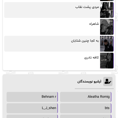
مردی پشت نقاب
شاهراه
به کجا چنین شتابان
کافه نادری
آرشیو نویسندگان
Behnam r
Aleatha Romig
L_J_shen
bts