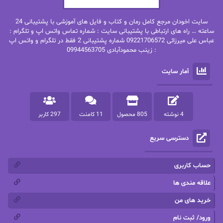
بهنام رستاقی
بیتا فرخی
سایت اخودان مرجع کامل رمان و کتاب و فایل های آموزشی با پشتیبانی 24
پاتریشیا ویلسون
پرتو فرهمند
ساعته … راه های ارتباطی با پشتیبانی سایت : شماره تماس واتس اپ و تلگرام :
عباس علی میرزائی 09221706572 شماره پشتیبانی 2 فقط در تلگرام و واتس اپ
: زینب محمودآبادی 09944563705
پرستو
پرستو اسحقی
آمار سایت
پرستو مهاجر
پرستو_س
پرنیا tkd
پرهام رسولی
4 نوشته
805 محصول
11 کامنت
297 کاربر
پروانه قدیمی
پروانه محمدی
دسترسی سریع
پریسا شکور(طوفان خاموش)
پگاه رستمی فرد
پنلوپه اسکای
پنلوپه داگلاس
حساب کاربری
پنلوپه وارد
پونه سعیدی
علاقه مندی ها
خرید های من
تاران
ترانه بانو
ورود/ ثبت نام