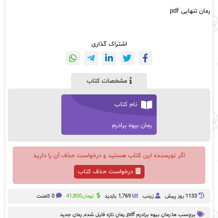
رمان تنهایی pdf
اشتراک گذاری
مشخصات کتاب
نام کتاب
رمان بیوه برادرم
اگر نویسنده این کتاب هستید و درخواست حذف آن را دارید
درخواست حذف کتاب
1133 روز پيش
زینب
1,769 بازدید
تومان
41,800
0 کامنت
برچسب ها:
رمان بیوه برادرم pdf
,
رمان تازه فایل شده
,
رمان جدید