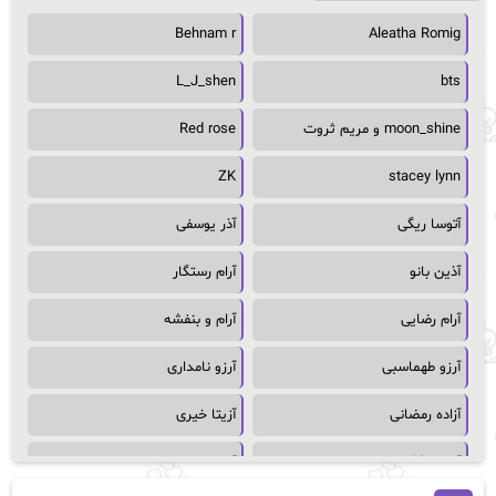
Behnam r
Aleatha Romig
L_J_shen
bts
moon_shine و مریم ثروت
Red rose
ZK
stacey lynn
آتوسا ریگی
آذر یوسفی
آذین بانو
آرام رستگار
آرام رضایی
آرام و بنفشه
آرزو طهماسبی
آرزو نامداری
آزاده رمضانی
آزیتا خیری
آسمان64
آسمان۶۵