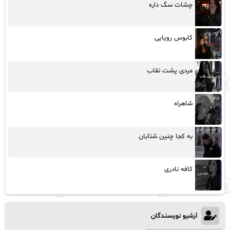
چشات سگ داره
کابوس رویایی
مردی پشت نقاب
شاهراه
به کجا چنین شتابان
کافه نادری
آرشیو نویسندگان