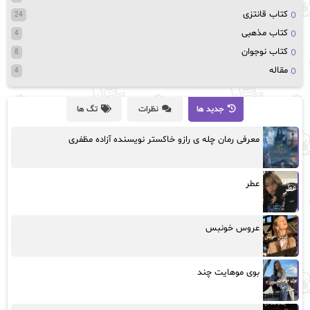
کتاب قانتزی
24
کتاب مذهبی
4
کتاب نوجوان
8
مقاله
4
جدید ها
نظرات
تگ ها
معرفی رمان چله ی رازو خاکستر نویسنده آزاده مظفری
عطر
عروس خونبس
بوی موهایت چند