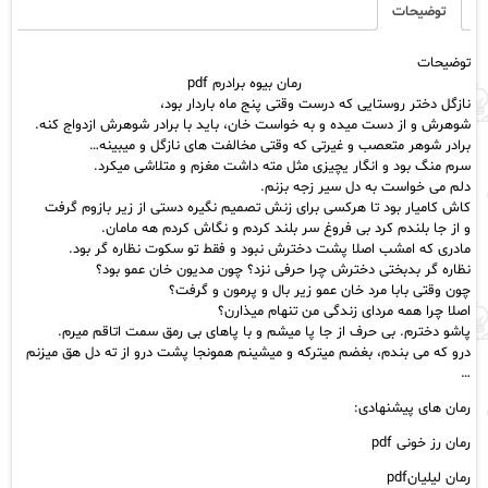
عدد
توضیحات
توضیحات
رمان بیوه برادرم pdf
نازگل دختر روستایی که درست وقتی پنج ماه باردار بود،
شوهرش و از دست میده و به خواست خان، باید با برادر شوهرش ازدواج کنه.
برادر شوهر متعصب و غیرتی که وقتی مخالفت های نازگل و میبینه…
سرم منگ بود و انگار یچیزی مثل مته داشت مغزم و متلاشی میکرد.
دلم می خواست به دل سیر زجه بزنم.
کاش کامیار بود تا هرکسی برای زنش تصمیم نگیره دستی از زیر بازوم گرفت
و از جا بلندم کرد بی فروغ سر بلند کردم و نگاش کردم هه مامان.
مادری که امشب اصلا پشت دخترش نبود و فقط تو سکوت نظاره گر بود.
نظاره گر بدبختی دخترش چرا حرفی نزد؟ چون مدیون خان عمو بود؟
چون وقتی بابا مرد خان عمو زیر بال و پرمون و گرفت؟
اصلا چرا همه مردای زندگی من تنهام میذارن؟
پاشو دخترم. بی حرف از جا پا میشم و با پاهای بی رمق سمت اتاقم میرم.
درو که می بندم، بغضم میترکه و میشینم همونجا پشت درو از ته دل هق میزنم
…
رمان های پیشنهادی:
رمان رز خونی pdf
رمان لیلیانpdf