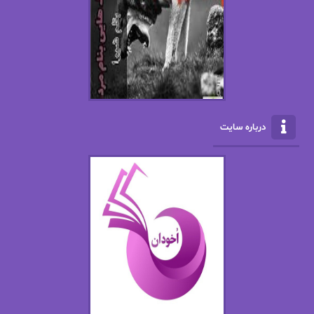
ال جی اسمیت
الف صاد
الکسا ریلی
الکساندر دوما
الناز بوذرجمهری
الناز پاکپور‌
الناز محمدی
الهه
درباره سایت
الهه محمدی
الی مارتینز
اما دون اهو
امیر فرهی
ان اچ کلاین بام
باران
بهار
بهار سلطانی
بهاره حسنی
بهاره شیرازی
بهاره غفرانی
بهاره.م