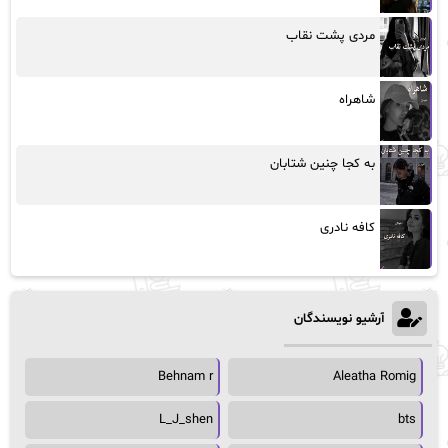
مردی پشت نقاب
شاهراه
به کجا چنین شتابان
کافه نادری
آرشیو نویسندگان
Behnam r
Aleatha Romig
L_J_shen
bts