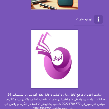
الناز بوذرجمهری
الناز پاکپور‌
الناز محمدی
الهه
درباره سایت
الهه محمدی
الی مارتینز
اما دون اهو
امیر فرهی
ان اچ کلاین بام
باران
بهار
بهار سلطانی
بهاره حسنی
بهاره شیرازی
بهاره غفرانی
بهاره.م
بهنام رستاقی
بیتا فرخی
سایت اخودان مرجع کامل رمان و کتاب و فایل های آموزشی با پشتیبانی 24
پاتریشیا ویلسون
پرتو فرهمند
ساعته … راه های ارتباطی با پشتیبانی سایت : شماره تماس واتس اپ و تلگرام :
عباس علی میرزائی 09221706572 شماره پشتیبانی 2 فقط در تلگرام و واتس اپ
: زینب محمودآبادی 09944563705