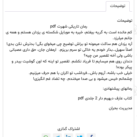
عدد
توضیحات
توضیحات
رمان تاریکی شهرت pdf
کم مانده است به گریه بیفتم، خیره به موبایل شکسته ی یزدان هستم و همه ی
جانم میلرزد.
آره یزدان هم ساکت میمونه تو براش توضیح چی میخوای بگی! بدترش نکن بدی!
اصلاً سهیل…بذار خودم یه خاکی تو سرم بریزم. ارمغان جان، حق داری عصبانی
باشی ولی آخه تقصیر من چیه؟
دندان روی هم میسایم تا فریاد نکشم. تقصیر تو اینه که اون گوشیت بیدر و
پیکر بوده!
خیلی خب باشه، آروم باش…فرداشب تو اکران با هم حرف میزنیم.
چشمانم خیس میشود و بی صدا میخندم. چه تضاد غم انگیزی!
رمانهای پیشنهادی:
کتاب عارف دیهیم دار 2 جلدی pdf
مدیریت بحران
اشتراک گذاری