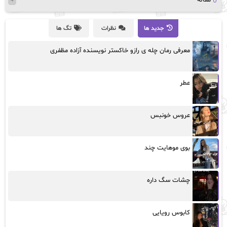
4
جدید ها
نظرات
تگ ها
معرفی رمان چله ی رازو خاکستر نویسنده آزاده مظفری
عطر
عروس خونبس
بوی موهایت چند
چشات سگ داره
کابوس رویایی