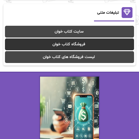
آنالیا
آوا
تبلیغات متنی
آوا موسوی
آیدا (Aixi)
سایت کتاب خوان
آیدا باقری
آیسان صادقی
فروشگاه کتاب خوان
ا_اصغر زاده
ا_اصغرزاده
لیست فروشگاه های کتاب خوان
اریک مورگنشترن
از نیلوفر لاری
استفانی مهیر
استل مسکم
اسما کافی
اصغر زاده
افسانه سماوات
اکرم محمدی
ال جی اسمیت
الف صاد
الکسا ریلی
الکساندر دوما