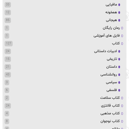
مافیایی
33
همخونه
12
هیجانی
85
رمان رایگان
1
فایل های آموزشی
1
کتاب
127
ادبیات داستانی
24
تاریخی
15
داستان
21
روانشناسی
43
سیاسی
3
فلسفی
6
کتاب سلامت
2
کتاب قانتزی
24
کتاب مذهبی
4
کتاب نوجوان
8
مقاله