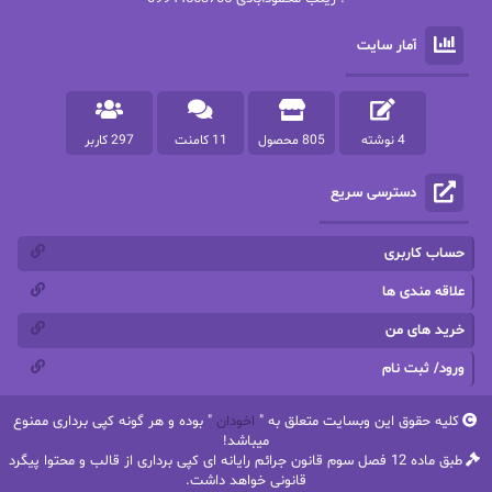
پرستو
پرستو اسحقی
آمار سایت
پرستو مهاجر
پرستو_س
پرنیا tkd
پرهام رسولی
4 نوشته
805 محصول
11 کامنت
297 کاربر
پروانه قدیمی
پروانه محمدی
دسترسی سریع
پریسا شکور(طوفان خاموش)
پگاه رستمی فرد
پنلوپه اسکای
پنلوپه داگلاس
حساب کاربری
پنلوپه وارد
پونه سعیدی
علاقه مندی ها
خرید های من
تاران
ترانه بانو
ورود/ ثبت نام
ترنم.25
تیلور
کلیه حقوق این وبسایت متعلق به "
اخودان
" بوده و هر گونه کپی برداری ممنوع
ثمین سرابی
جان فاولز
میباشد!
طبق ماده 12 فصل سوم قانون جرائم رایانه ای کپی برداری از قالب و محتوا پیگرد
جان گرین
جرج.آر.آر.مارتین
قانونی خواهد داشت.