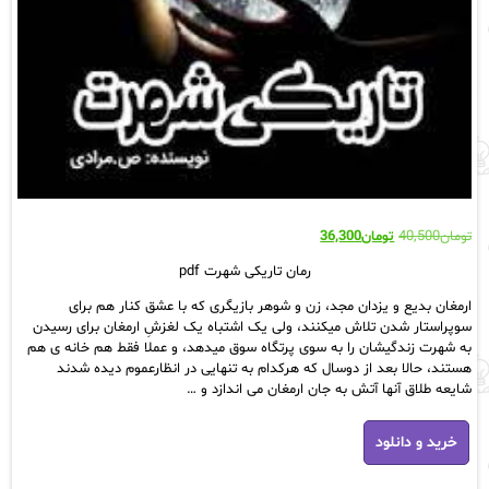
قیمت
قیمت
تومان
40,500
تومان
36,300
اصلی:
فعلی:
رمان تاریکی شهرت pdf
تومان40,500
تومان36,300.
بود.
ارمغان بدیع و یزدان مجد، زن و شوهر بازیگری که با عشق کنار هم برای
سوپراستار شدن تلاش میکنند، ولی یک اشتباه یک لغزشِ ارمغان برای رسیدن
به شهرت زندگیشان را به سوی پرتگاه سوق میدهد، و عملا فقط هم خانه ی هم
هستند، حالا بعد از دوسال که هرکدام به تنهایی در انظارعموم دیده شدند
شایعه طلاق آنها آتش به جان ارمغان می اندازد و …
رمان
خرید و دانلود
تاریکی
شهرت
pdf