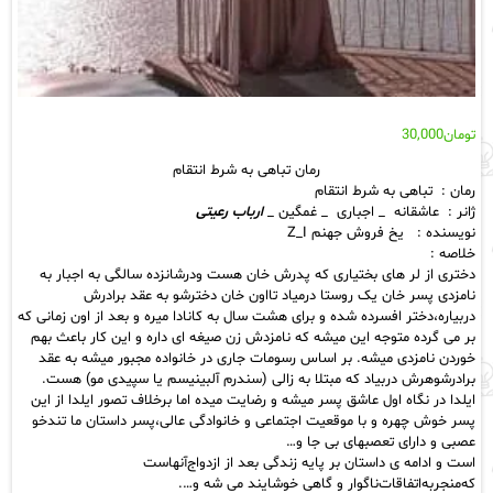
تومان
30,000
رمان تباهی به شرط انتقام
رمان : تباهی به شرط انتقام
ژانر : عاشقانه _ اجباری _ غمگین _
ارباب رعیتی
نویسنده : یخ فروش جهنم Z_I
خلاصه :
دختری از لر های بختیاری که پدرش خان هست ودرشانزده سالگی به اجبار به
نامزدی پسر خان یک روستا درمیاد تااون خان دخترشو به عقد برادرش
دربیاره،دختر افسرده شده و برای هشت سال به کانادا میره و بعد از اون زمانی که
بر می گرده متوجه این میشه که نامزدش زن صیغه ای داره و این کار باعث بهم
خوردن نامزدی میشه. بر اساس رسومات جاری در خانواده مجبور میشه به عقد
برادرشوهرش دربیاد که مبتلا به زالی (سندرم آلبینیسم یا سپیدی مو) هست.
ایلدا در نگاه اول عاشق پسر میشه و رضایت میده اما برخلاف تصور ایلدا از این
پسر خوش چهره و با موقعیت اجتماعی و خانوادگی عالی،پسر داستان ما تندخو
عصبی و دارای تعصبهای بی جا و…
است و ادامه ی داستان بر پایه زندگی بعد از ازدواج‌آنهاست
که‌منجربه‌اتفاقات‌ناگوار و گاهی خوشایند می شه و….