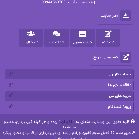
: زینب محمودآبادی 09944563705
پرستو
پرستو اسحقی
آمار سایت
پرستو مهاجر
پرستو_س
پرنیا tkd
پرهام رسولی
4 نوشته
805 محصول
11 کامنت
297 کاربر
پروانه قدیمی
پروانه محمدی
دسترسی سریع
پریسا شکور(طوفان خاموش)
پگاه رستمی فرد
پنلوپه اسکای
پنلوپه داگلاس
حساب کاربری
پنلوپه وارد
پونه سعیدی
علاقه مندی ها
خرید های من
تاران
ترانه بانو
ورود/ ثبت نام
ترنم.25
تیلور
کلیه حقوق این وبسایت متعلق به "
اخودان
" بوده و هر گونه کپی برداری ممنوع
ثمین سرابی
جان فاولز
میباشد!
طبق ماده 12 فصل سوم قانون جرائم رایانه ای کپی برداری از قالب و محتوا پیگرد
جان گرین
جرج.آر.آر.مارتین
قانونی خواهد داشت.