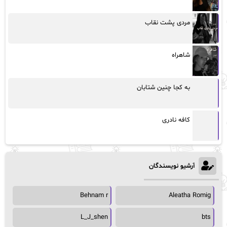
مردی پشت نقاب
شاهراه
به کجا چنین شتابان
کافه نادری
آرشیو نویسندگان
Behnam r
Aleatha Romig
L_J_shen
bts