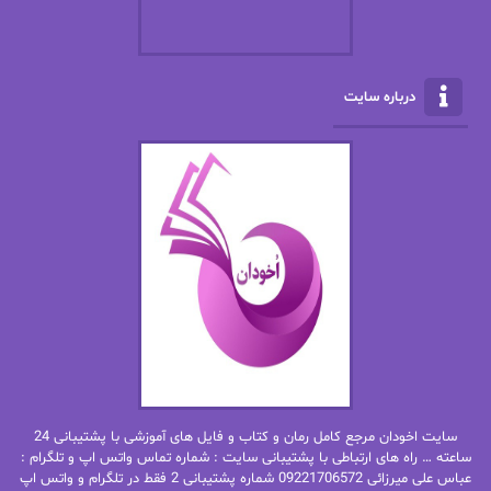
الناز بوذرجمهری
الناز پاکپور‌
الناز محمدی
الهه
درباره سایت
الهه محمدی
الی مارتینز
اما دون اهو
امیر فرهی
ان اچ کلاین بام
باران
بهار
بهار سلطانی
بهاره حسنی
بهاره شیرازی
بهاره غفرانی
بهاره.م
بهنام رستاقی
بیتا فرخی
سایت اخودان مرجع کامل رمان و کتاب و فایل های آموزشی با پشتیبانی 24
پاتریشیا ویلسون
پرتو فرهمند
ساعته … راه های ارتباطی با پشتیبانی سایت : شماره تماس واتس اپ و تلگرام :
عباس علی میرزائی 09221706572 شماره پشتیبانی 2 فقط در تلگرام و واتس اپ