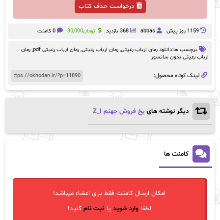
درخواست حذف کتاب
1159 روز پيش
abbas
368 بازدید
تومان
30,000
0 کامنت
برچسب ها:
دانلود رمان ارباب رعیتی
,
رمان ارباب رعیتی
,
رمان ارباب رعیتی pdf
,
رمان
ارباب رعیتی بدون سانسور
لینک کوتاه محصول:
دیگر نوشته های
یخ فروش جهنم Z_I
کامنت ها
امکان ارسال کامنت فقط برای اعضاء میباشد!
لطفا
وارد شوید
یا
ثبت نام
کنید!