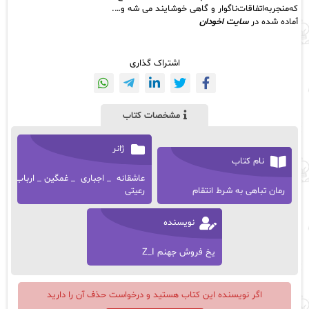
که‌منجربه‌اتفاقات‌ناگوار و گاهی خوشایند می شه و….
آماده شده در
سایت اخودان
اشتراک گذاری
مشخصات کتاب
ژانر
نام کتاب
عاشقانه _ اجباری _ غمگین _ ارباب
رمان تباهی به شرط انتقام
رعیتی
نویسنده
یخ فروش جهنم Z_I
اگر نویسنده این کتاب هستید و درخواست حذف آن را دارید