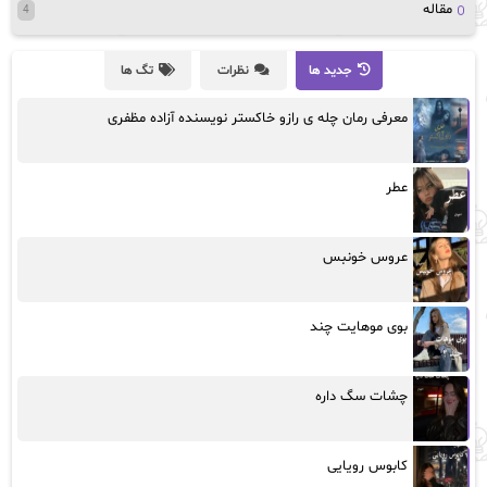
مقاله
4
جدید ها
نظرات
تگ ها
معرفی رمان چله ی رازو خاکستر نویسنده آزاده مظفری
عطر
عروس خونبس
بوی موهایت چند
چشات سگ داره
کابوس رویایی