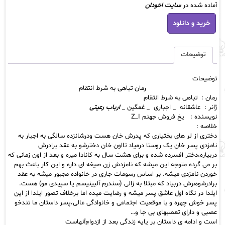
آماده شده در
سایت اخودان
رمان
خرید و دانلود
تباهی
به
شرط
انتقام
توضیحات
عدد
توضیحات
رمان تباهی به شرط انتقام
رمان : تباهی به شرط انتقام
ژانر : عاشقانه _ اجباری _ غمگین _
ارباب رعیتی
نویسنده : یخ فروش جهنم Z_I
خلاصه :
دختری از لر های بختیاری که پدرش خان هست ودرشانزده سالگی به اجبار به
نامزدی پسر خان یک روستا درمیاد تااون خان دخترشو به عقد برادرش
دربیاره،دختر افسرده شده و برای هشت سال به کانادا میره و بعد از اون زمانی که
بر می گرده متوجه این میشه که نامزدش زن صیغه ای داره و این کار باعث بهم
خوردن نامزدی میشه. بر اساس رسومات جاری در خانواده مجبور میشه به عقد
برادرشوهرش دربیاد که مبتلا به زالی (سندرم آلبینیسم یا سپیدی مو) هست.
ایلدا در نگاه اول عاشق پسر میشه و رضایت میده اما برخلاف تصور ایلدا از این
پسر خوش چهره و با موقعیت اجتماعی و خانوادگی عالی،پسر داستان ما تندخو
عصبی و دارای تعصبهای بی جا و…
است و ادامه ی داستان بر پایه زندگی بعد از ازدواج‌آنهاست