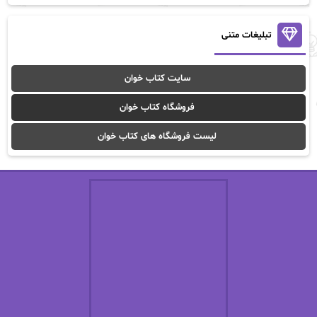
آن ماری سلینکو
آنا تاد
آنالیا
آوا
تبلیغات متنی
آوا موسوی
آیدا (Aixi)
سایت کتاب خوان
آیدا باقری
آیسان صادقی
فروشگاه کتاب خوان
ا_اصغر زاده
ا_اصغرزاده
لیست فروشگاه های کتاب خوان
اریک مورگنشترن
از نیلوفر لاری
استفانی مهیر
استل مسکم
اسما کافی
اصغر زاده
افسانه سماوات
اکرم محمدی
ال جی اسمیت
الف صاد
الکسا ریلی
الکساندر دوما