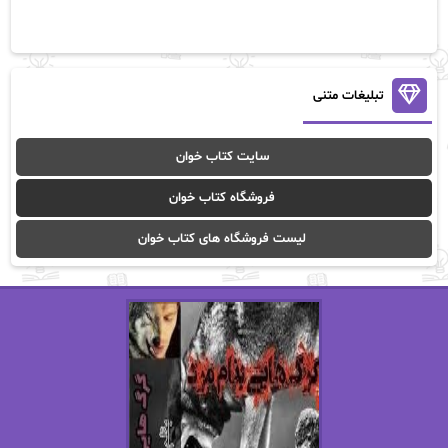
آلیس فینی
آمنه قیصری
آن ماری سلینکو
آنا تاد
آنالیا
آوا
تبلیغات متنی
آوا موسوی
آیدا (Aixi)
سایت کتاب خوان
آیدا باقری
آیسان صادقی
فروشگاه کتاب خوان
ا_اصغر زاده
ا_اصغرزاده
لیست فروشگاه های کتاب خوان
اریک مورگنشترن
از نیلوفر لاری
استفانی مهیر
استل مسکم
اسما کافی
اصغر زاده
افسانه سماوات
اکرم محمدی
ال جی اسمیت
الف صاد