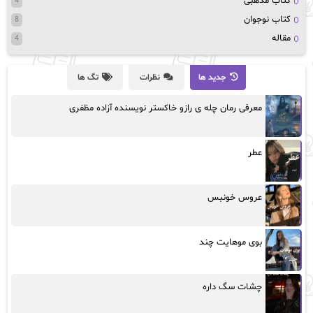
کتاب مذهبی
4
کتاب نوجوان
8
مقاله
4
جدید ها
نظرات
تگ ها
معرفی رمان چله ی رازو خاکستر نویسنده آزاده مظفری
عطر
عروس خونبس
بوی موهایت چند
چشات سگ داره