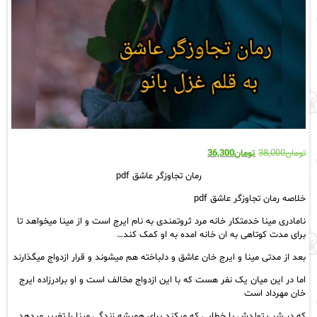
قیمت
قیمت
تومان
38,000
تومان
36,300
اصلی:
فعلی:
رمان تجاوزگر عاشق pdf
تومان38,000
تومان36,300.
بود.
خلاصه رمان تجاوزگر عاشق pdf
نامادری مینا خدمتکار خانه مرد ثروتمندی به نام ایرج است و از مینا میخواهد تا
برای مدت کوتاهی به ان خانه امده به او کمک کند…
بعد از مدتی مینا و ایرج خان عاشق و دلباخته هم میشوند و قرار ازدواج میگذارند
اما در این میان یک نفر هست که با این ازدواج مخالف است و او برادرزاده ایرج
خان مهرداد است
که در شب تولدش با خطایی که میکند برای همیشه زندگی مینا را تغییر میدهد.