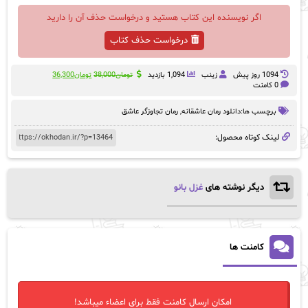
اگر نویسنده این کتاب هستید و درخواست حذف آن را دارید
درخواست حذف کتاب
قیمت
قیمت
1094 روز پيش
زینب
1,094 بازدید
تومان
38,000
تومان
36,300
اصلی:
فعلی:
0 کامنت
تومان38,000
تومان36,300.
بود.
برچسب ها:
دانلود رمان عاشقانه
,
رمان تجاوزگر عاشق
لینک کوتاه محصول:
دیگر نوشته های
غزل بانو
کامنت ها
امکان ارسال کامنت فقط برای اعضاء میباشد!