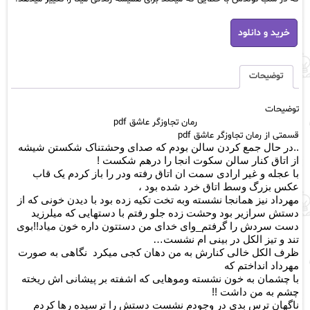
رمان
خرید و دانلود
تجاوزگر
عاشق
pdf
عدد
توضیحات
توضیحات
رمان تجاوزگر عاشق pdf
قسمتی از رمان تجاوزگر عاشق pdf
..در حال جمع کردن سالن بودم که صدای وحشتناک شکستن شیشه
از اتاق کنار سالن سکوت انجا را درهم شکست !
با عجله و غیر ارادی سمت ان اتاق رفته ودر را باز کردم یک قاب
عکس بزرگ وسط اتاق خرد شده بود ،
مهرداد نیز همانجا نشسته وبه تخت تکیه زده بود با دیدن خونی که از
دستش سرازیر بود وحشت زده جلو رفتم با دستهایی که میلرزید
دست سردش را گرفتم_وای خدای من دستتون داره خون میاد!!بوی
تند و تیز الکل در بینی ام نشست…
ظرف الکل خالی کنارش به من دهان کجی میکرد نگاهی به صورت
مهرداد انداختم که
با چشمان به خون نشسته وموهایی که اشفته بر پیشانی اش ریخته
چشم به من داشت !!
ناگهان ترس بدی در وجودم نشست دستش را ترسیده رها کردم