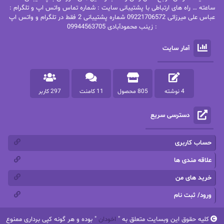
پاتریشیا ویلسون
پرتو فرهمند
ساعته … راه های ارتباطی با پشتیبانی سایت : شماره تماس واتس اپ و تلگرام :
عباس علی میرزائی 09221706572 شماره پشتیبانی 2 فقط در تلگرام و واتس اپ
: زینب محمودآبادی 09944563705
پرستو
پرستو اسحقی
آمار سایت
پرستو مهاجر
پرستو_س
پرنیا tkd
پرهام رسولی
4 نوشته
805 محصول
11 کامنت
297 کاربر
پروانه قدیمی
پروانه محمدی
دسترسی سریع
پریسا شکور(طوفان خاموش)
پگاه رستمی فرد
پنلوپه اسکای
پنلوپه داگلاس
حساب کاربری
پنلوپه وارد
پونه سعیدی
علاقه مندی ها
خرید های من
تاران
ترانه بانو
ورود/ ثبت نام
ترنم.25
تیلور
کلیه حقوق این وبسایت متعلق به "
اخودان
" بوده و هر گونه کپی برداری ممنوع
ثمین سرابی
جان فاولز