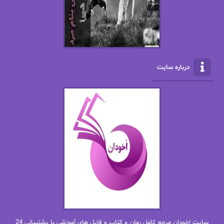
الکسا ریلی
الکساندر دوما
الناز بوذرجمهری
الناز پاکپور‌
الناز محمدی
الهه
درباره سایت
الهه محمدی
الی مارتینز
اما دون اهو
امیر فرهی
ان اچ کلاین بام
باران
بهار
بهار سلطانی
بهاره حسنی
بهاره شیرازی
بهاره غفرانی
بهاره.م
بهنام رستاقی
بیتا فرخی
سایت اخودان مرجع کامل رمان و کتاب و فایل های آموزشی با پشتیبانی 24