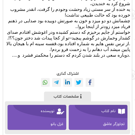
شروع کرد به خندیدن،
یه خنده از سر مستی زیاد وحشت وجودم را گرفت، انقدر مشروب
خورده بود
که حالت طبیعی نداشت
!
چشمانش دو دو میزد و خون به صورتش دوییده بود صدایی در ذهنم
فریاد میزد زودتر از اینجا برو!..
خواستم از جایم برخیزم که دستم کشیده ودر اغوشش افتادم صدای
کشدار وخمارش در گوشم پیچید–تو از کجا پیدات شد دختر جون؟؟!.
.ا
ز ترس نفس هایم به شماره افتاده بود،قفسه سینه ام با هیجان بالا
پایین میشد آب دهانم را به زحمت فرو بردم!.
.دوباره سعی در بلند شدن کردم که دستم را
محکمتر فشرد
و….
اشتراک گذاری
مشخصات کتاب
نام کتاب
نویسنده
تجاوزگر عاشق
غزل بانو