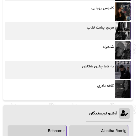
کابوس رویایی
مردی پشت نقاب
شاهراه
به کجا چنین شتابان
کافه نادری
آرشیو نویسندگان
Behnam r
Aleatha Romig