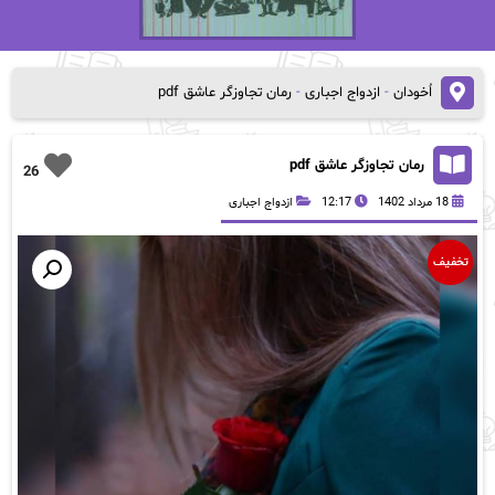
اُخودان
-
ازدواج اجباری
-
رمان تجاوزگر عاشق pdf
رمان تجاوزگر عاشق pdf
26
18 مرداد 1402
12:17
ازدواج اجباری
تخفیف