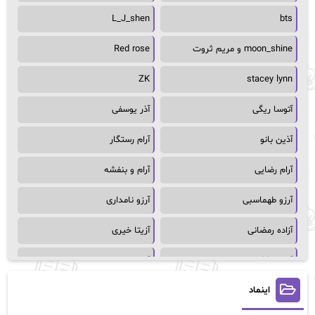
L_J_shen
bts
moon_shine و مریم ثروت
Red rose
ZK
stacey lynn
آتوسا ریگی
آذر یوسفی
آذین بانو
آرام رستگار
آرام رضایی
آرام و بنفشه
آرزو طهماسبی
آرزو نامداری
آزاده رمضانی
آزیتا خیری
آسمان64
آسمان۶۵
اینماد
آسیه احمدی
آگاتا کریستی