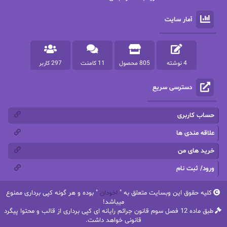
پرستو
پرستو اسحقی
آمار سایت
پرستو مهاجر
پرستو_س
پرنیا tkd
پرهام رسولی
4 نوشته
805 محصول
11 کامنت
297 کاربر
پروانه قدیمی
پروانه محمدی
دسترسی سریع
پریسا شکور(طوفان خاموش)
پگاه رستمی فرد
پنلوپه اسکای
پنلوپه داگلاس
حساب کاربری
پنلوپه وارد
پونه سعیدی
علاقه مندی ها
خرید های من
تاران
ترانه بانو
ورود/ ثبت نام
ترنم.25
تیلور
کلیه حقوق این وبسایت متعلق به "
اخودان
" بوده و هر گونه کپی برداری ممنوع
ثمین سرابی
جان فاولز
میباشد!
طبق ماده 12 فصل سوم قانون جرائم رایانه ای کپی برداری از قالب و محتوا پیگرد
جان گرین
جرج.آر.آر.مارتین
قانونی خواهد داشت.