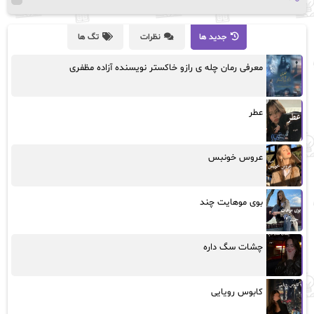
جدید ها
نظرات
تگ ها
معرفی رمان چله ی رازو خاکستر نویسنده آزاده مظفری
عطر
عروس خونبس
بوی موهایت چند
چشات سگ داره
کابوس رویایی