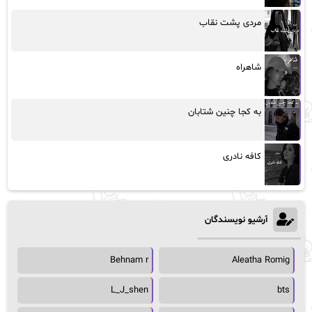
مردی پشت نقاب
شاهراه
به کجا چنین شتابان
کافه نادری
آرشیو نویسندگان
Behnam r
Aleatha Romig
L_J_shen
bts