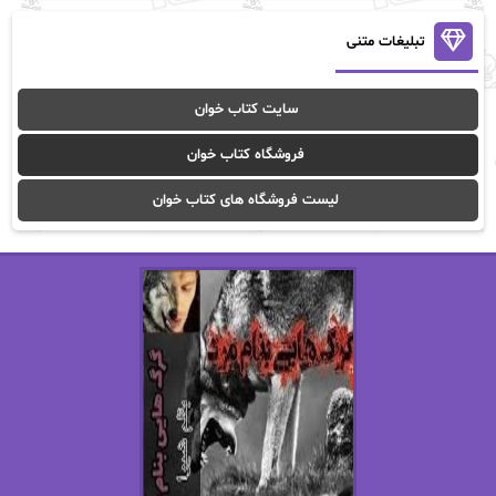
آنالیا
آوا
تبلیغات متنی
آوا موسوی
آیدا (Aixi)
سایت کتاب خوان
آیدا باقری
آیسان صادقی
فروشگاه کتاب خوان
ا_اصغر زاده
ا_اصغرزاده
لیست فروشگاه های کتاب خوان
اریک مورگنشترن
از نیلوفر لاری
استفانی مهیر
استل مسکم
اسما کافی
اصغر زاده
افسانه سماوات
اکرم محمدی
ال جی اسمیت
الف صاد
الکسا ریلی
الکساندر دوما