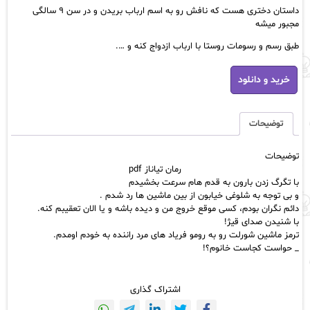
داستان دختری هست که نافش رو به اسم ارباب بریدن و در سن ۹ سالگی
مجبور میشه
طبق رسم و رسومات روستا با ارباب ازدواج کنه و ….
رمان
خرید و دانلود
تیاناز
pdf
عدد
توضیحات
توضیحات
رمان تیاناز pdf
با تگرگ زدن بارون به قدم هام سرعت بخشیدم
و بی توجه به شلوغی خیابون از بین ماشین ها رد شدم .
دائم نگران بودم، کسی موقع خروج من و دیده باشه و یا الان تعقیبم کنه.
با شنیدن صدای قیژ!
ترمز ماشین شورلت رو به رومو فریاد های مرد راننده به خودم اومدم.
_ حواست کجاست خانوم؟!
اشتراک گذاری