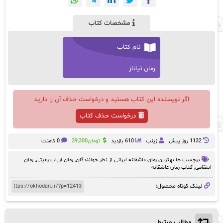
مشخصات کتاب
نام کتاب
رمان تیاناز
اگر نویسنده این کتاب هستید و درخواست حذف آن را دارید
درخواست حذف کتاب
1132 روز پيش
زینب
610 بازدید
تومان
39,300
0 کامنت
برچسب ها:
بهترین رمان عاشقانه ایرانی از نظر خوانندگان
,
رمان ارباب رعیتی
,
رمان
انتقامی
,
کتاب رمان عاشقانه
لینک کوتاه محصول:
مطالب مرتبط