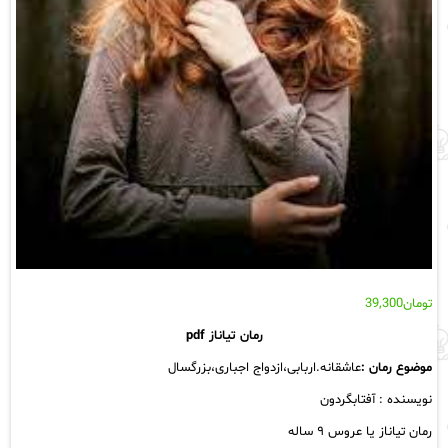
تومان
39,300
رمان تیاناز pdf
موضوع رمان :
عاشقانه.اربابی،ازدواج اجباری،بزرگسال
نویسنده : آفتابگردون
رمان تیاناز یا عروس ۹ ساله