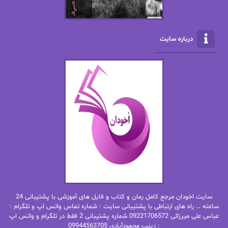
الناز بوذرجمهری
الناز پاکپور‌
الناز محمدی
الهه
درباره سایت
الهه محمدی
الی مارتینز
اما دون اهو
امیر فرهی
ان اچ کلاین بام
باران
بهار
بهار سلطانی
بهاره حسنی
بهاره شیرازی
بهاره غفرانی
بهاره.م
بهنام رستاقی
بیتا فرخی
سایت اخودان مرجع کامل رمان و کتاب و فایل های آموزشی با پشتیبانی 24
پاتریشیا ویلسون
پرتو فرهمند
ساعته … راه های ارتباطی با پشتیبانی سایت : شماره تماس واتس اپ و تلگرام :
عباس علی میرزائی 09221706572 شماره پشتیبانی 2 فقط در تلگرام و واتس اپ
: زینب محمودآبادی 09944563705