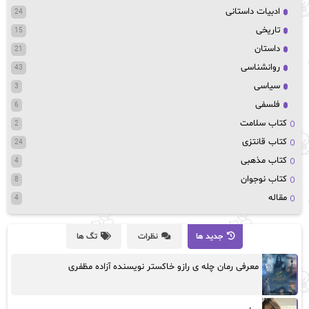
ادبیات داستانی
24
تاریخی
15
داستان
21
روانشناسی
43
سیاسی
3
فلسفی
6
کتاب سلامت
2
کتاب قانتزی
24
کتاب مذهبی
4
کتاب نوجوان
8
مقاله
4
جدید ها
نظرات
تگ ها
معرفی رمان چله ی رازو خاکستر نویسنده آزاده مظفری