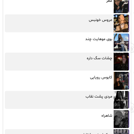
عطر
عروس خونبس
بوی موهایت چند
چشات سگ داره
کابوس رویایی
مردی پشت نقاب
شاهراه