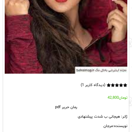
(دیدگاه کاربر
1
)
1
امتیاز
5.00
از 5 امتیاز
تومان
42,800
مشتری
رمان حریر pdf
ژانر: هیجانی ب شدت پیشنهادی
نویسنده:مرجان