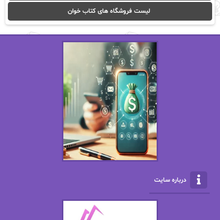
ا_اصغر زاده
ا_اصغرزاده
لیست فروشگاه های کتاب خوان
اریک مورگنشترن
از نیلوفر لاری
استفانی مهیر
استل مسکم
اسما کافی
اصغر زاده
افسانه سماوات
اکرم محمدی
ال جی اسمیت
الف صاد
الکسا ریلی
الکساندر دوما
الناز بوذرجمهری
الناز پاکپور‌
الناز محمدی
الهه
درباره سایت
الهه محمدی
الی مارتینز
اما دون اهو
امیر فرهی