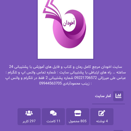
ان اچ کلاین بام
باران
بهار
بهار سلطانی
بهاره حسنی
بهاره شیرازی
بهاره غفرانی
بهاره.م
بهنام رستاقی
بیتا فرخی
سایت اخودان مرجع کامل رمان و کتاب و فایل های آموزشی با پشتیبانی 24
پاتریشیا ویلسون
پرتو فرهمند
ساعته … راه های ارتباطی با پشتیبانی سایت : شماره تماس واتس اپ و تلگرام :
عباس علی میرزائی 09221706572 شماره پشتیبانی 2 فقط در تلگرام و واتس اپ
: زینب محمودآبادی 09944563705
پرستو
پرستو اسحقی
آمار سایت
پرستو مهاجر
پرستو_س
پرنیا tkd
پرهام رسولی
4 نوشته
805 محصول
11 کامنت
297 کاربر
پروانه قدیمی
پروانه محمدی