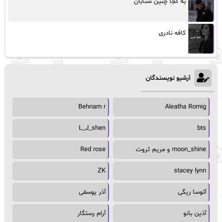
به کجا چنین شتابان
کافه نادری
آرشیو نویسندگان
Behnam r
Aleatha Romig
L_J_shen
bts
moon_shine و مریم ثروت
Red rose
ZK
stacey lynn
آتوسا ریگی
آذر یوسفی
آذین بانو
آرام رستگار