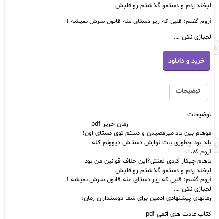
لبخند زدم و دستمو گذاشتم رو قلبش
آروم گفتم: قلبی که زیر دستای منه قانون سرش نمیشه !
لجبازی نکن ….
رمان
خرید و دانلود
حریر
pdf
عدد
توضیحات
توضیحات
رمان حریر pdf
موهام بین باد میرقصیدن و دستم توی دستای اون!
بلد بود چطوری بات نوازش دستاش دیوونم کنه
آروم گفت:
باهام چیکار کردی لعنتی؟این خلاف قوانین من بود
لبخند زدم و دستمو گذاشتم رو قلبش
آروم گفتم: قلبی که زیر دستای منه قانون سرش نمیشه !
لجبازی نکن ….
رمانهای پیشنهادی ادمین برای شما دوستداران رمان:
کتاب عادت های اتمی pdf