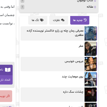
کتاب نوجوان
8
اما وقتی به
مقاله
4
چشمان استفن
جدید ها
نظرات
تگ ها
، توانست سای
معرفی رمان چله ی رازو خاکستر نویسنده آزاده
مظفری
عطر
عروس خونبس
نام
بوی موهایت چند
اتحاد تا
چشات سگ داره
اگر نوی