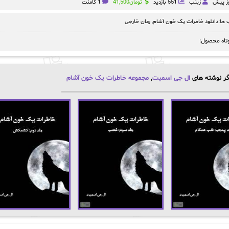
زینب
551 بازدید
تومان
41,500
1 کامنت
ها:
دانلود خاطرات یک خون آشام
,
رمان خارجی
تاه محصول:
ر نوشته های
ال جی اسمیت
,
مجموعه خاطرات یک خون آشام