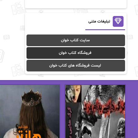
آن ماری سلینکو
آنا تاد
آنالیا
آوا
تبلیغات متنی
آوا موسوی
آیدا (Aixi)
سایت کتاب خوان
آیدا باقری
آیسان صادقی
فروشگاه کتاب خوان
ا_اصغر زاده
ا_اصغرزاده
لیست فروشگاه های کتاب خوان
اریک مورگنشترن
از نیلوفر لاری
استفانی مهیر
استل مسکم
اسما کافی
اصغر زاده
افسانه سماوات
اکرم محمدی
ال جی اسمیت
الف صاد