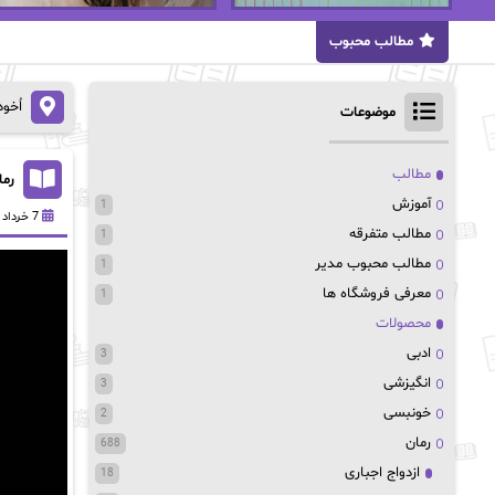
مطالب محبوب
اُخو
موضوعات
مطالب
رما
آموزش
1
7 خرداد 1402
مطالب متفرقه
1
مطالب محبوب مدیر
1
معرفی فروشگاه ها
1
محصولات
ادبی
3
انگیزشی
3
خونبسی
2
رمان
688
ازدواج اجباری
18