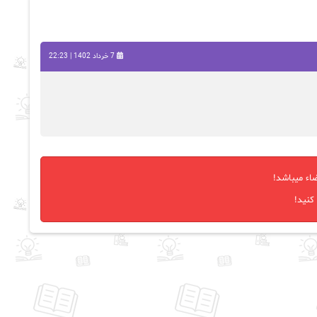
7 خرداد 1402 | 22:23
اء میباشد!
کنید!