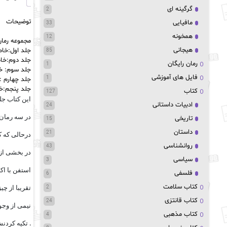
گرگینه ای
2
توضیحات
مافیایی
33
همخونه
12
مجموعه رما
هیجانی
جلد اول:خاط
85
جلد دوم:خا
رمان رایگان
1
جلد سوم: خ
فایل های آموزشی
1
جلد چهارم :
جلد پنجم:خ
کتاب
127
این کتاب ج
ادبیات داستانی
24
در سه رمان 
تاریخی
15
داستان
21
درحالی که ک
روانشناسی
43
در بخشی از 
سیاسی
3
استفن با اکر
فلسفی
6
کتاب سلامت
تقریبا از چی
2
کتاب قانتزی
24
نیمی از وج
کتاب مذهبی
4
. تکیه کردن