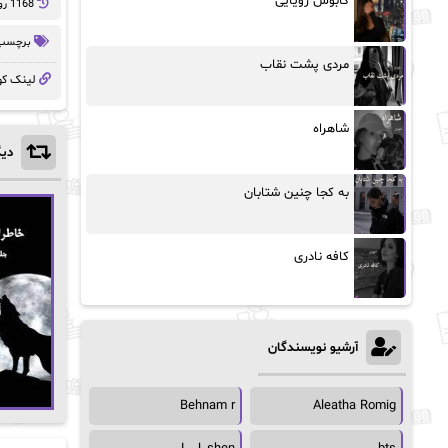
کابوس رویایی
1168 روز پيش
برچسب 
مردی پشت نقاب
لینک کو
شاهراه
دیگ
به کجا چنین شتابان
کافه نادری
آرشیو نویسندگان
Behnam r
Aleatha Romig