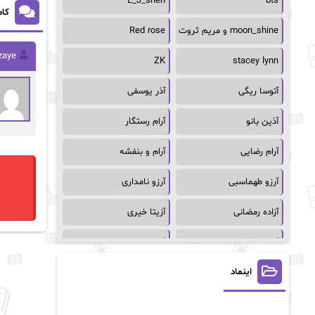
L_J_shen
bts
کام
moon_shine و مریم ثروت
Red rose
zaye
ZK
stacey lynn
آتوسا ریگی
آذر یوسفی
آذین بانو
آرام رستگار
آرام رضایی
آرام و بنفشه
آرزو طهماسبی
آرزو نامداری
آزاده رمضانی
آزیتا خیری
آسمان64
آسمان۶۵
اینماد
آسیه احمدی
آگاتا کریستی
آلیس فینی
آمنه قیصری