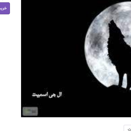
رمان
خرید
خاطرات
خون
آشام
جلد
چهارم
اتحاد
تاریک
pdf
عدد
ت