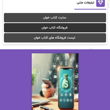
آنالیا
آوا
تبلیغات متنی
آوا موسوی
آیدا (Aixi)
سایت کتاب خوان
آیدا باقری
آیسان صادقی
فروشگاه کتاب خوان
ا_اصغر زاده
ا_اصغرزاده
لیست فروشگاه های کتاب خوان
اریک مورگنشترن
از نیلوفر لاری
استفانی مهیر
استل مسکم
اسما کافی
اصغر زاده
افسانه سماوات
اکرم محمدی
ال جی اسمیت
الف صاد
الکسا ریلی
الکساندر دوما
الناز بوذرجمهری
الناز پاکپور‌