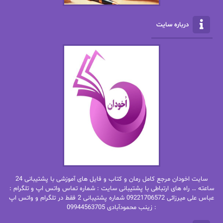
الناز محمدی
الهه
درباره سایت
الهه محمدی
الی مارتینز
اما دون اهو
امیر فرهی
ان اچ کلاین بام
باران
بهار
بهار سلطانی
بهاره حسنی
بهاره شیرازی
بهاره غفرانی
بهاره.م
بهنام رستاقی
بیتا فرخی
سایت اخودان مرجع کامل رمان و کتاب و فایل های آموزشی با پشتیبانی 24
پاتریشیا ویلسون
پرتو فرهمند
ساعته … راه های ارتباطی با پشتیبانی سایت : شماره تماس واتس اپ و تلگرام :
عباس علی میرزائی 09221706572 شماره پشتیبانی 2 فقط در تلگرام و واتس اپ
: زینب محمودآبادی 09944563705
پرستو
پرستو اسحقی