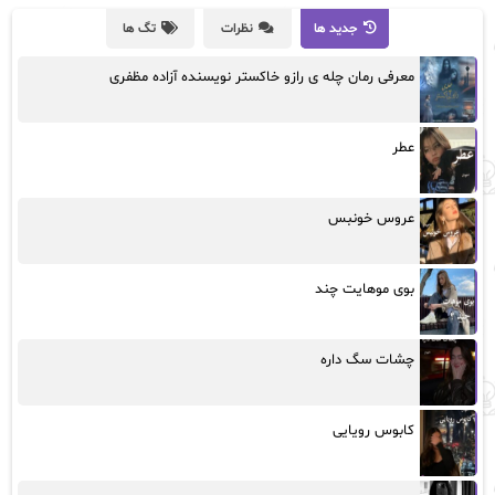
جدید ها
نظرات
تگ ها
معرفی رمان چله ی رازو خاکستر نویسنده آزاده مظفری
عطر
عروس خونبس
بوی موهایت چند
چشات سگ داره
کابوس رویایی