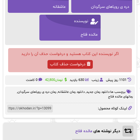
دره ی رویاهای سرگردان
عاشقانه
نویسنده
مائده فلاح
اگر نویسنده این کتاب هستید و درخواست حذف آن را دارید
درخواست حذف کتاب
1101 روز پيش
زینب
630 بازدید
تومان
42,800
0 کامنت
برچسب ها:
دانلود رمان جدید
,
دانلود رمان عاشقانه
,
رمان دره ی رویاهای سرگردان
,
رمانهای مائده فلاح
لینک کوتاه محصول:
دیگر نوشته های
مائده فلاح