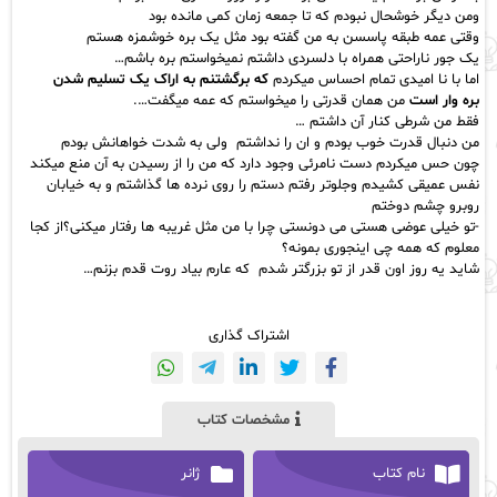
ومن دیگر خوشحال نبودم که تا جمعه زمان کمی مانده بود
وقتی عمه طبقه پاسسن به من گفته بود مثل یک بره خوشمزه هستم
یک جور ناراحتی همراه با دلسردی داشتم نمیخواستم بره باشم…
اما با نا امیدی تمام احساس میکردم
که برگشتنم به اراک یک تسلیم شدن
بره وار است
من همان
قدرتی را میخواستم
که عمه میگفت….
فقط من شرطی کنار آن داشتم …
من دنبال قدرت خوب بودم و ان را نداشتم ولی به شدت خواهانش بودم
چون حس میکردم دست نامرئی وجود دارد که من را از رسیدن به آن منع میکند
نفس عمیقی کشیدم وجلوتر رفتم دستم را روی نرده ها گذاشتم و به خیابان
روبرو چشم دوختم
-تو خیلی
عوضی هستی
می دونستی چرا با من مثل غریبه ها رفتار میکنی؟از کجا
معلوم که همه چی اینجوری بمونه؟
شاید یه روز اون قدر از تو بزرگتر شدم که عارم بیاد روت قدم بزنم…
اشتراک گذاری
مشخصات کتاب
نام کتاب
ژانر