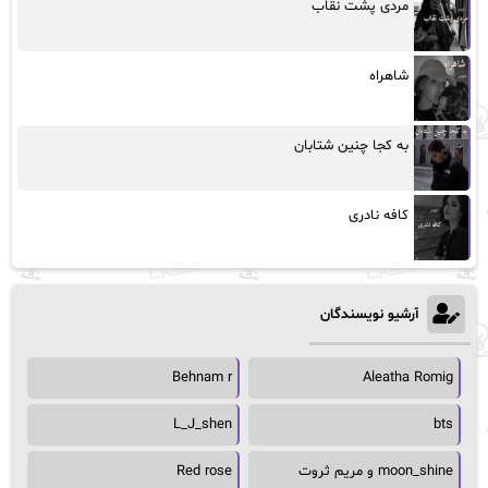
مردی پشت نقاب
شاهراه
به کجا چنین شتابان
کافه نادری
آرشیو نویسندگان
Behnam r
Aleatha Romig
L_J_shen
bts
moon_shine و مریم ثروت
Red rose