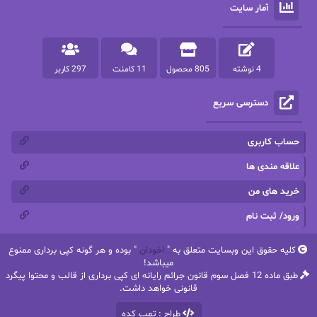
آمار سایت
پرستو مهاجر
پرستو_س
پرنیا tkd
پرهام رسولی
4 نوشته
805 محصول
11 کامنت
297 کاربر
پروانه قدیمی
پروانه محمدی
دسترسی سریع
پریسا شکور(طوفان خاموش)
پگاه رستمی فرد
پنلوپه اسکای
پنلوپه داگلاس
حساب کاربری
پنلوپه وارد
پونه سعیدی
علاقه مندی ها
خرید های من
تاران
ترانه بانو
ورود/ ثبت نام
ترنم.25
تیلور
کلیه حقوق این وبسایت متعلق به "
اخودان
" بوده و هر گونه کپی برداری ممنوع
ثمین سرابی
جان فاولز
میباشد!
طبق ماده 12 فصل سوم قانون جرائم رایانه ای کپی برداری از قالب و محتوا پیگرد
جان گرین
جرج.آر.آر.مارتین
قانونی خواهد داشت.
طراح : تمپ کده
جنیفر کروزی
جوجومویز