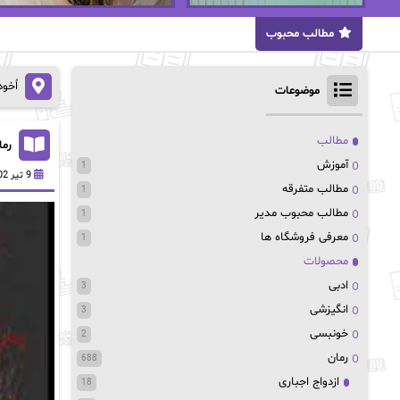
مطالب محبوب
اُخو
موضوعات
مطالب
رما
آموزش
1
9 تیر 1402
مطالب متفرقه
1
مطالب محبوب مدیر
1
معرفی فروشگاه ها
1
محصولات
ادبی
3
انگیزشی
3
خونبسی
2
رمان
688
ازدواج اجباری
18