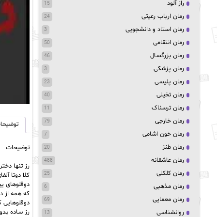
راز آلود
15
رمان ارباب رعیتی
24
رمان استاد و دانشجویی
3
رمان انتقامی
50
رمان بزرگسال
46
رمان پزشکی
3
رمان پلیسی
23
رمان تخیلی
40
رمان ترسناک
11
رمان خارجی
79
توضیحا
رمان خون اشامی
7
رمان طنز
توضیحات
20
رمان عاشقانه
488
رز تنها دختر
رمان کلکلی
25
کلا دوتا آلف
دوقلوهای یی
رمان مذهبی
6
که همه از 
رمان معمایی
69
دوقلوهایی ک
رز ساده بدون
روانشناسی
13