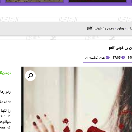
دان
-
رمان
-
رمان رز خونی pdf
ن رز خونی pdf
17:05
رمان
,
گرگینه ای
تومان
00
ژانر رم
رمان ر
رز تنها
کلا دوت
دوقلوه
که همه