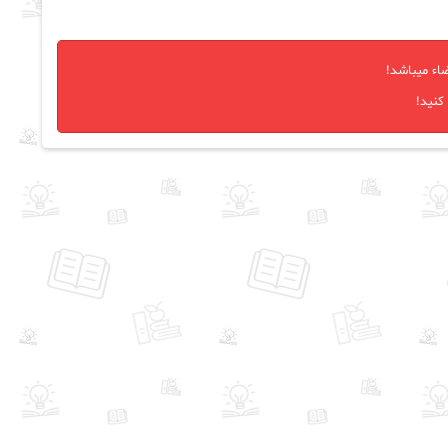
اء میباشد!
کنید!