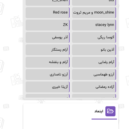
L_J_shen
bts
moon_shine و مریم ثروت
Red rose
ZK
stacey lynn
آتوسا ریگی
آذر یوسفی
آذین بانو
آرام رستگار
آرام رضایی
آرام و بنفشه
آرزو طهماسبی
آرزو نامداری
آزاده رمضانی
آزیتا خیری
آسمان64
آسمان۶۵
اینماد
آسیه احمدی
آگاتا کریستی
آلیس فینی
آمنه قیصری