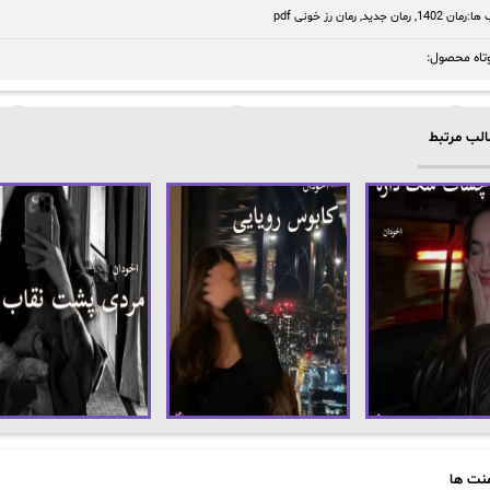
ها:
رمان 1402
,
رمان جدید
,
رمان رز خونی pdf
تاه محصول:
لب مرتبط
نت ها