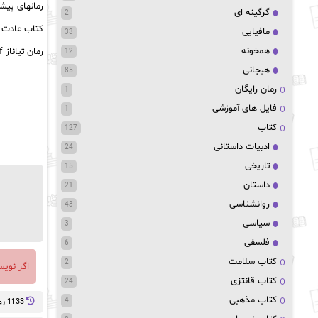
رمانهای پیش
گرگینه ای
2
کتاب عادت ها
مافیایی
33
همخونه
رمان تیاناز pdf
12
هیجانی
85
رمان رایگان
1
فایل های آموزشی
1
کتاب
127
ادبیات داستانی
24
تاریخی
15
داستان
21
روانشناسی
43
سیاسی
3
فلسفی
6
کتاب سلامت
2
اگر نوی
کتاب قانتزی
24
کتاب مذهبی
4
1133 روز پيش