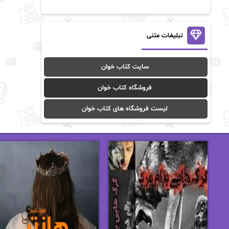
آن ماری سلینکو
آنا تاد
آنالیا
آوا
تبلیغات متنی
آوا موسوی
آیدا (Aixi)
سایت کتاب خوان
آیدا باقری
آیسان صادقی
فروشگاه کتاب خوان
ا_اصغر زاده
ا_اصغرزاده
لیست فروشگاه های کتاب خوان
اریک مورگنشترن
از نیلوفر لاری
استفانی مهیر
استل مسکم
اسما کافی
اصغر زاده
افسانه سماوات
اکرم محمدی
ال جی اسمیت
الف صاد