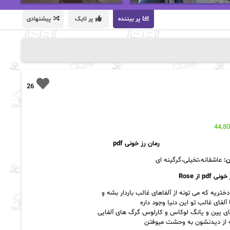
پر بیننده
پر لایک
پیشنهادی
26
44,8
رمان رز خونی pdf
ان:
عاشقانه،تخیلی،گرگینه ای
ز خونی
pdf از Rose
 دختریه که می تونه از آلفاهای غالب باردار بشه و
ا آلفای غالب تو این دنیا وجود داره
ای یین و یانگ لوکاس و کارلوس گرگ های آلفایی
 از دیدنشون به وحشت میوفتن