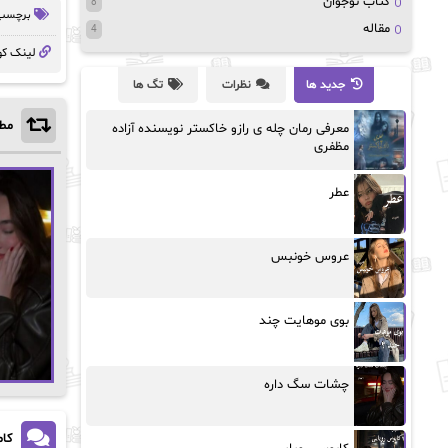
کتاب نوجوان
8
برچسب 
مقاله
4
لینک کو
جدید ها
نظرات
تگ ها
مطا
معرفی رمان چله ی رازو خاکستر نویسنده آزاده
مظفری
عطر
عروس خونبس
بوی موهایت چند
چشات سگ داره
کام