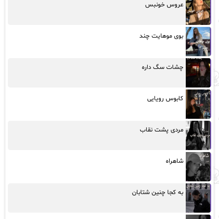
عروس خونبس
بوی موهایت چند
چشات سگ داره
کابوس رویایی
مردی پشت نقاب
شاهراه
به کجا چنین شتابان