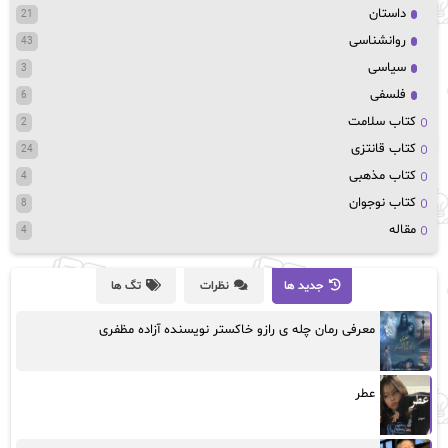
داستان
21
روانشناسی
43
سیاسی
3
فلسفی
6
کتاب سلامت
2
کتاب قانتزی
24
کتاب مذهبی
4
کتاب نوجوان
8
مقاله
4
جدید ها
نظرات
تگ ها
معرفی رمان چله ی رازو خاکستر نویسنده آزاده مظفری
عطر