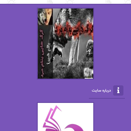
استفانی مهیر
استل مسکم
اسما کافی
اصغر زاده
افسانه سماوات
اکرم محمدی
ال جی اسمیت
الف صاد
الکسا ریلی
الکساندر دوما
الناز بوذرجمهری
الناز پاکپور‌
الناز محمدی
الهه
درباره سایت
الهه محمدی
الی مارتینز
اما دون اهو
امیر فرهی
ان اچ کلاین بام
باران