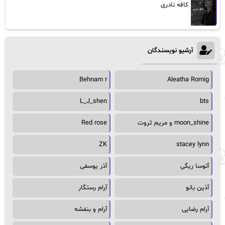
کافه نادری
آرشیو نویسندگان
Behnam r
Aleatha Romig
L_J_shen
bts
moon_shine و مریم ثروت
Red rose
ZK
stacey lynn
آتوسا ریگی
آذر یوسفی
آذین بانو
آرام رستگار
آرام رضایی
آرام و بنفشه