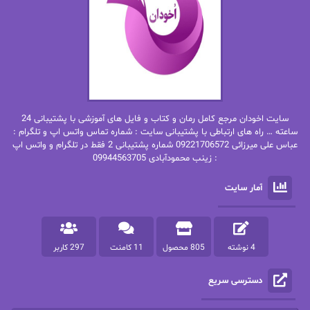
بهار
بهار سلطانی
بهاره حسنی
بهاره شیرازی
بهاره غفرانی
بهاره.م
بهنام رستاقی
بیتا فرخی
سایت اخودان مرجع کامل رمان و کتاب و فایل های آموزشی با پشتیبانی 24
پاتریشیا ویلسون
پرتو فرهمند
ساعته … راه های ارتباطی با پشتیبانی سایت : شماره تماس واتس اپ و تلگرام :
عباس علی میرزائی 09221706572 شماره پشتیبانی 2 فقط در تلگرام و واتس اپ
: زینب محمودآبادی 09944563705
پرستو
پرستو اسحقی
آمار سایت
پرستو مهاجر
پرستو_س
پرنیا tkd
پرهام رسولی
4 نوشته
805 محصول
11 کامنت
297 کاربر
پروانه قدیمی
پروانه محمدی
دسترسی سریع
پریسا شکور(طوفان خاموش)
پگاه رستمی فرد