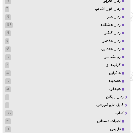
رمان خارجی
79
رمان خون اشامی
7
رمان طنز
20
رمان عاشقانه
488
رمان کلکلی
25
رمان مذهبی
6
رمان معمایی
69
روانشناسی
13
گرگینه ای
2
مافیایی
33
همخونه
12
هیجانی
85
رمان رایگان
1
فایل های آموزشی
1
کتاب
127
ادبیات داستانی
24
تاریخی
15