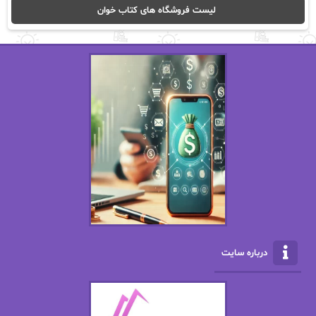
لیست فروشگاه های کتاب خوان
اریک مورگنشترن
از نیلوفر لاری
استفانی مهیر
استل مسکم
اسما کافی
اصغر زاده
افسانه سماوات
اکرم محمدی
ال جی اسمیت
الف صاد
الکسا ریلی
الکساندر دوما
الناز بوذرجمهری
الناز پاکپور‌
الناز محمدی
الهه
درباره سایت
الهه محمدی
الی مارتینز
اما دون اهو
امیر فرهی