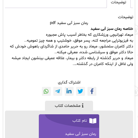
pdf
توضیحات
عدد
توضیحات
رمان سبز آبی سفید pdf
خلاصه رمان سبز آبی سفید
میعاد تهرانیچی ورزشکاری که بخاطر آسیب پاش مجبوره
به فیزیوتراپی مراجعه کنه، پسر موفق، خوشتیپ و همه چیز تمومیه..
دکتر کامران سلحشور، میعاد رو به حریر حامدی از شاگردای باهوش خودش که
حالا دکتر موفق و سرشناسی شده، معرفی میکنه..
میعاد و حریر گذشته از رابطه دکتر و بیمار، علاقه عمیقی بینشون ایجاد میشه
ولی غافل از اینکه کامران در گذشته….
اشتراک گذاری
مشخصات کتاب
نام کتاب
رمان سبز آبی سفید