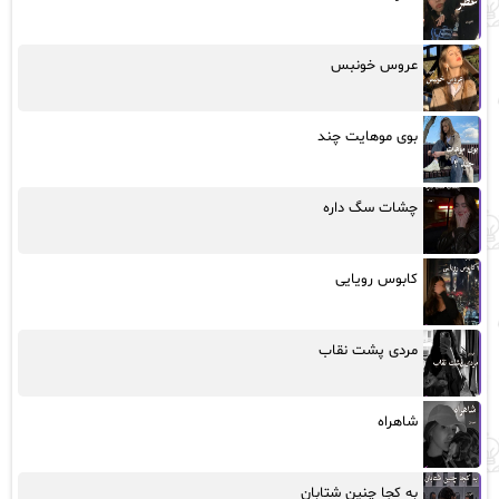
عروس خونبس
بوی موهایت چند
چشات سگ داره
کابوس رویایی
مردی پشت نقاب
شاهراه
به کجا چنین شتابان