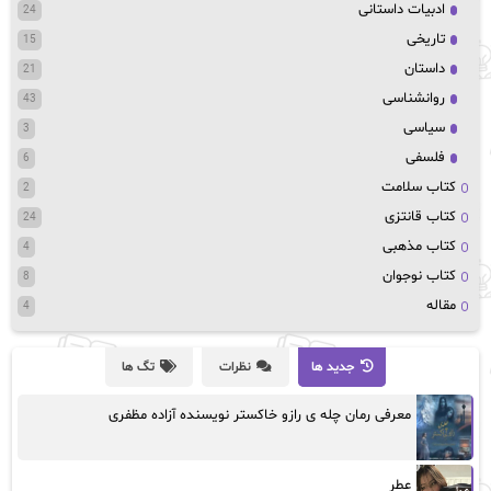
ادبیات داستانی
24
تاریخی
15
داستان
21
روانشناسی
43
سیاسی
3
فلسفی
6
کتاب سلامت
2
کتاب قانتزی
24
کتاب مذهبی
4
کتاب نوجوان
8
مقاله
4
جدید ها
نظرات
تگ ها
معرفی رمان چله ی رازو خاکستر نویسنده آزاده مظفری
عطر