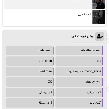
کافه نادری
آرشیو نویسندگان
Behnam r
Aleatha Romig
L_J_shen
bts
moon_shine و مریم ثروت
Red rose
ZK
stacey lynn
آتوسا ریگی
آذر یوسفی
آذین بانو
آرام رستگار