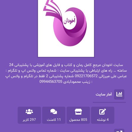
ان اچ کلاین بام
باران
بهار
بهار سلطانی
بهاره حسنی
بهاره شیرازی
بهاره غفرانی
بهاره.م
بهنام رستاقی
بیتا فرخی
سایت اخودان مرجع کامل رمان و کتاب و فایل های آموزشی با پشتیبانی 24
پاتریشیا ویلسون
پرتو فرهمند
ساعته … راه های ارتباطی با پشتیبانی سایت : شماره تماس واتس اپ و تلگرام :
عباس علی میرزائی 09221706572 شماره پشتیبانی 2 فقط در تلگرام و واتس اپ
: زینب محمودآبادی 09944563705
پرستو
پرستو اسحقی
آمار سایت
پرستو مهاجر
پرستو_س
پرنیا tkd
پرهام رسولی
4 نوشته
805 محصول
11 کامنت
297 کاربر
پروانه قدیمی
پروانه محمدی