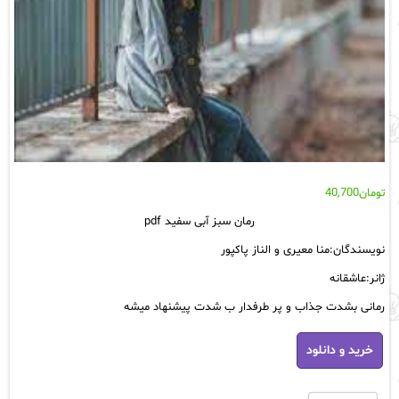
تومان
40,700
رمان سبز آبی سفید pdf
نویسندگان:منا معیری و الناز پاکپور
ژانر:عاشقانه
رمانی بشدت جذاب و پر طرفدار ب شدت پیشنهاد میشه
رمان
خرید و دانلود
سبز
آبی
سفید