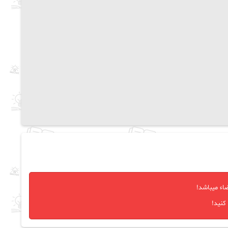
اء میباشد!
کنید!