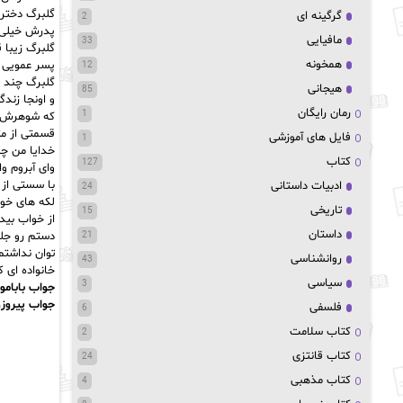
گلبرگ دختر 
گرگینه ای
2
پدرش خیلی زو
مافیایی
33
گلبرگ زیبا 
همخونه
پسر عمویی ک
12
گلبرگ چند 
هیجانی
85
و اونجا زند
رمان رایگان
1
که شوهرش نی
قسمتی از مت
فایل های آموزشی
1
خدایا من چه
کتاب
127
وای آبروم و
با سستی از
ادبیات داستانی
24
لکه های خو
تاریخی
15
از خواب بید
داستان
دستم رو جل
21
توان نداشتم
روانشناسی
43
خانواده ای
سیاسی
3
جواب بابامو
جواب پیروزو
فلسفی
6
کتاب سلامت
2
کتاب قانتزی
24
کتاب مذهبی
4