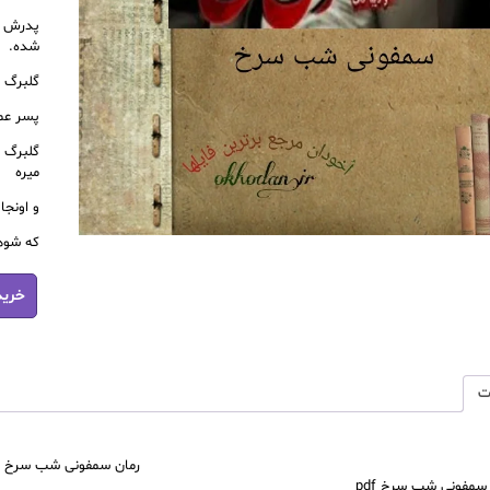
پدرش خی
شده.
گلبرگ 
پسر عمو
گلبرگ 
میره
و اونجا
که شوه
رمان
خرید
سمفونی
شب
سرخ
pdf
عدد
ت
رمان سمفونی شب سرخ pdf
سمفونی شب سرخ pdf