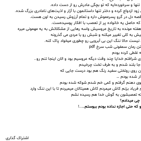
تنها و سرخورده‌ایه که تو بچگی مادرش رو از دست داده.
د ازدواج کرده و دختر تنها داستانمون با آزار و اذیت‌های نامادری بزرگ شده.
قصه دل در گرو پسرعموش داره و تمام آرزوش رسیدن به اون هست.
ه حاصل یه خانواده پر از تعصب با افکار پوسیده‌ست.
هفته مونده به تاریخ عروسیش واسه
رهایی از مشکلاتش
به یه مهمونی میره
گیش به کلی تغییر میکنه و شبش رو با مردی می گذرونه
ست حالا ننگ این بی آبرویی رو چطوری میخواد پاک کنه.
ن رمان سمفونی شب سرخ pdf
 غلطی کرده بودم
ای شرافتم خدایا چند وقت دیگه عروسیم بود و الان اینجا تنم رو..
 جا بلند شدم و به طرف تخت چرخیدم
ن روی روتختی سفید رنگ هم بود درست جایی که
ار شده بودم …
وی دهنم گرفتم و کمی خم شدم شوکه شده بودم
فریاد بزنم
کاش میمردم کاش همیتالان میمیردم تا با این ننگ وارد
 که تعصبشون به گوش خدا هم رسیده نشم
 چی میدادم
؟
 که حتی اجازه نداده بودم ببوستم
…..!
اشتراک گذاری