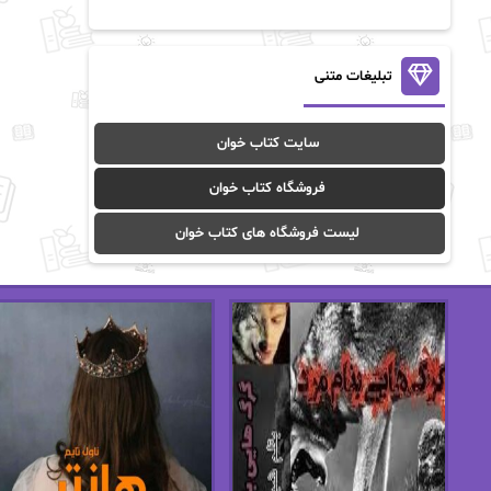
آن ماری سلینکو
آنا تاد
آنالیا
آوا
تبلیغات متنی
آوا موسوی
آیدا (Aixi)
سایت کتاب خوان
آیدا باقری
آیسان صادقی
فروشگاه کتاب خوان
ا_اصغر زاده
ا_اصغرزاده
لیست فروشگاه های کتاب خوان
اریک مورگنشترن
از نیلوفر لاری
استفانی مهیر
استل مسکم
اسما کافی
اصغر زاده
افسانه سماوات
اکرم محمدی
ال جی اسمیت
الف صاد