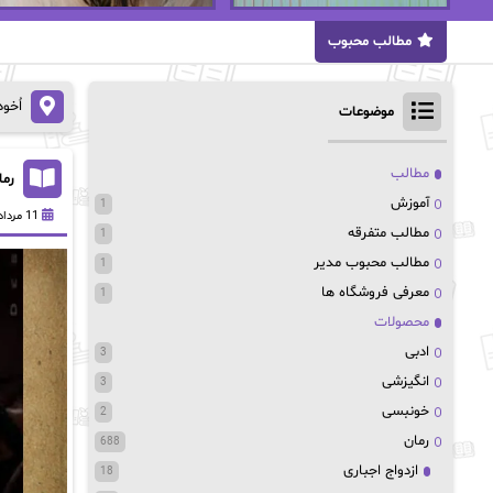
مطالب محبوب
اُخو
موضوعات
مطالب
رما
آموزش
1
11 مرداد 1402
مطالب متفرقه
1
مطالب محبوب مدیر
1
معرفی فروشگاه ها
1
محصولات
ادبی
3
انگیزشی
3
خونبسی
2
رمان
688
ازدواج اجباری
18