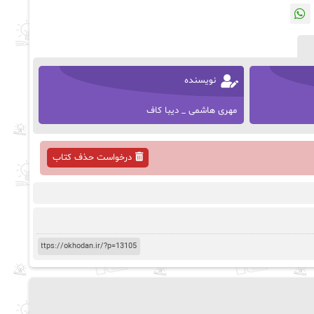
نویسنده
مهری هاشمی _ دیبا کاف
درخواست حذف کتاب