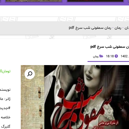
دان
-
رمان
-
رمان سمفونی شب سرخ pdf
ن سمفونی شب سرخ pdf
18:18
رمان
تومان
00
نویسند
ژانر: عا
#جدید
خلاصه ر
گلبرگ د