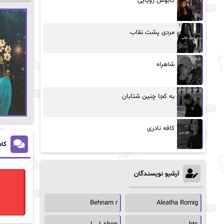
کابوس رویایی
مردی پشت نقاب
شاهراه
به کجا چنین شتابان
کافه نادری
کام
آرشیو نویسندگان
Behnam r
Aleatha Romig