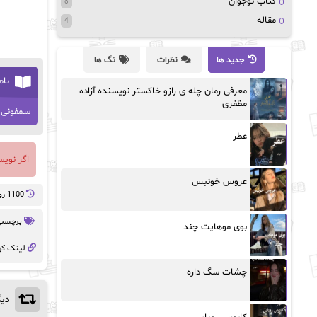
کتاب نوجوان
8
مقاله
4
جدید ها
نظرات
تگ ها
نام
معرفی رمان چله ی رازو خاکستر نویسنده آزاده
مظفری
سمفونی
عطر
اگر نوی
عروس خونبس
1100 روز پيش
برچسب 
بوی موهایت چند
لینک کو
چشات سگ داره
دیگ