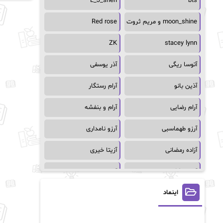
L_J_shen
bts
moon_shine و مریم ثروت
Red rose
ZK
stacey lynn
آتوسا ریگی
آذر یوسفی
آذین بانو
آرام رستگار
آرام رضایی
آرام و بنفشه
آرزو طهماسبی
آرزو نامداری
آزاده رمضانی
آزیتا خیری
آسمان64
آسمان۶۵
اینماد
آسیه احمدی
آگاتا کریستی
آلیس فینی
آمنه قیصری