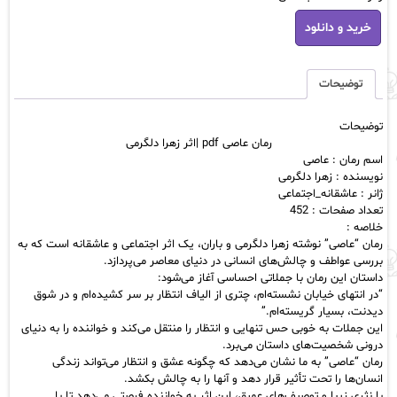
رمان
خرید و دانلود
عاصی
pdf
|
اثر
توضیحات
زهرا
دلگرمی
توضیحات
عدد
رمان عاصی pdf |اثر زهرا دلگرمی
اسم رمان : عاصی
نویسنده : زهرا دلگرمی
ژانر : عاشقانه_اجتماعی
تعداد صفحات : 452
خلاصه :
رمان “عاصی” نوشته زهرا دلگرمی و باران، یک اثر اجتماعی و عاشقانه است که به
بررسی عواطف و چالش‌های انسانی در دنیای معاصر می‌پردازد.
داستان این رمان با جملاتی احساسی آغاز می‌شود:
“در انتهای خیابان نشسته‌ام، چتری از الیاف انتظار بر سر کشیده‌ام و در شوق
دیدنت، بسیار گریسته‌ام.”
این جملات به خوبی حس تنهایی و انتظار را منتقل می‌کند و خواننده را به دنیای
درونی شخصیت‌های داستان می‌برد.
رمان “عاصی” به ما نشان می‌دهد که چگونه عشق و انتظار می‌تواند زندگی
انسان‌ها را تحت تأثیر قرار دهد و آنها را به چالش بکشد.
با نثری زیبا و توصیف‌های عمیق، این اثر به خواننده فرصتی می‌دهد تا با