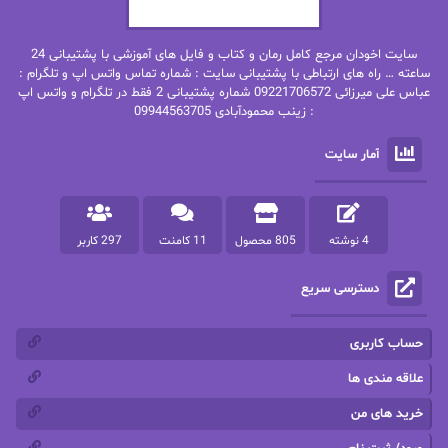
بهنام رستاقی
بیتا فرخی
سایت اخودان مرجع کامل رمان و کتاب و فایل های آموزشی با پشتیبانی 24
پاتریشیا ویلسون
پرتو فرهمند
ساعته … راه های ارتباطی با پشتیبانی سایت : شماره تماس واتس اپ و تلگرام :
عباس علی میرزائی 09221706572 شماره پشتیبانی 2 فقط در تلگرام و واتس اپ
: زینب محمودآبادی 09944563705
پرستو
پرستو اسحقی
آمار سایت
پرستو مهاجر
پرستو_س
پرنیا tkd
پرهام رسولی
4 نوشته
805 محصول
11 کامنت
297 کاربر
پروانه قدیمی
پروانه محمدی
دسترسی سریع
پریسا شکور(طوفان خاموش)
پگاه رستمی فرد
پنلوپه اسکای
پنلوپه داگلاس
حساب کاربری
پنلوپه وارد
پونه سعیدی
علاقه مندی ها
خرید های من
تاران
ترانه بانو