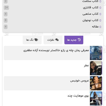
کتاب سلامت
2
کتاب قانتزی
24
کتاب مذهبی
4
کتاب نوجوان
8
مقاله
4
جدید ها
نظرات
تگ ها
معرفی رمان چله ی رازو خاکستر نویسنده آزاده مظفری
عطر
عروس خونبس
بوی موهایت چند