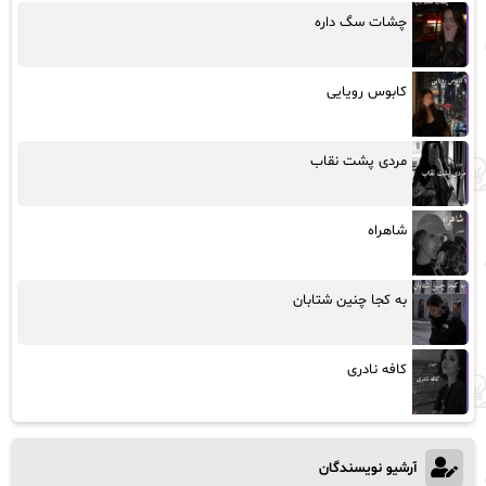
چشات سگ داره
کابوس رویایی
مردی پشت نقاب
شاهراه
به کجا چنین شتابان
کافه نادری
آرشیو نویسندگان