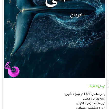
تومان
39,400
رمان عاصی pdf |اثر زهرا دلگرمی
اسم رمان : عاصی
نویسنده : زهرا دلگرمی
ژانر : عاشقانه_اجتماعی