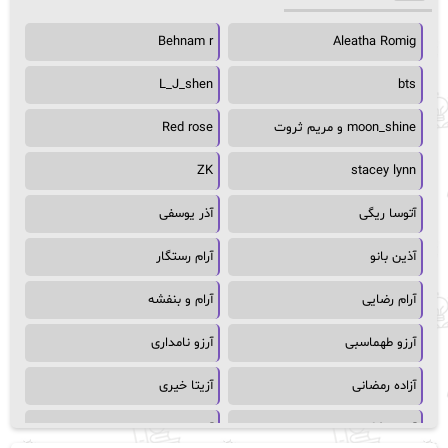
Behnam r
Aleatha Romig
L_J_shen
bts
moon_shine و مریم ثروت
Red rose
ZK
stacey lynn
آتوسا ریگی
آذر یوسفی
آذین بانو
آرام رستگار
آرام رضایی
آرام و بنفشه
آرزو طهماسبی
آرزو نامداری
آزاده رمضانی
آزیتا خیری
آسمان64
آسمان۶۵