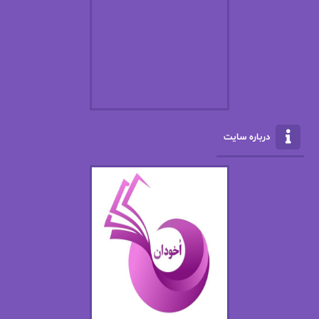
افسانه سماوات
اکرم محمدی
ال جی اسمیت
الف صاد
الکسا ریلی
الکساندر دوما
الناز بوذرجمهری
الناز پاکپور‌
الناز محمدی
الهه
درباره سایت
الهه محمدی
الی مارتینز
اما دون اهو
امیر فرهی
ان اچ کلاین بام
باران
بهار
بهار سلطانی
بهاره حسنی
بهاره شیرازی
بهاره غفرانی
بهاره.م