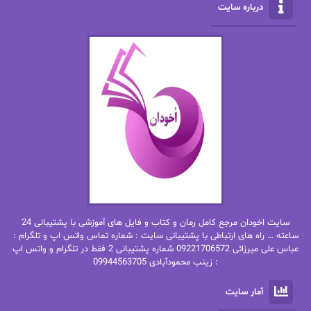
درباره سایت
الهه محمدی
الی مارتینز
اما دون اهو
امیر فرهی
ان اچ کلاین بام
باران
بهار
بهار سلطانی
بهاره حسنی
بهاره شیرازی
بهاره غفرانی
بهاره.م
بهنام رستاقی
بیتا فرخی
سایت اخودان مرجع کامل رمان و کتاب و فایل های آموزشی با پشتیبانی 24
پاتریشیا ویلسون
پرتو فرهمند
ساعته … راه های ارتباطی با پشتیبانی سایت : شماره تماس واتس اپ و تلگرام :
عباس علی میرزائی 09221706572 شماره پشتیبانی 2 فقط در تلگرام و واتس اپ
: زینب محمودآبادی 09944563705
پرستو
پرستو اسحقی
آمار سایت
پرستو مهاجر
پرستو_س