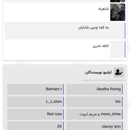
شاهراه
به کجا چنین شتابان
کافه نادری
آرشیو نویسندگان
Behnam r
Aleatha Romig
L_J_shen
bts
moon_shine و مریم ثروت
Red rose
ZK
stacey lynn