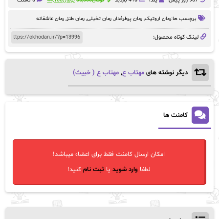
967 روز پيش
یلدا
410 بازدید
تومان
35,000
تومان
44,100
0 کامنت
اصلی:
فعلی:
تومان35,000
تومان44,100.
برچسب ها:
رمان‌ اروتیک
,
رمان پرطرفدار
,
رمان تخیلی
,
رمان‌ طنز
,
رمان عاشقانه
بود.
لینک کوتاه محصول:
دیگر نوشته های
مهتاب ع
,
مهتاب ع ( خبیث)
کامنت ها
امکان ارسال کامنت فقط برای اعضاء میباشد!
لطفا
وارد شوید
یا
ثبت نام
کنید!