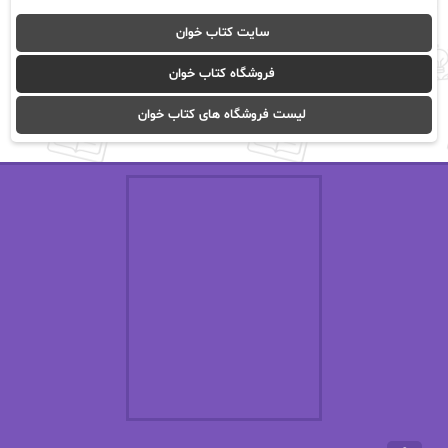
آوا موسوی
آیدا (Aixi)
سایت کتاب خوان
آیدا باقری
آیسان صادقی
فروشگاه کتاب خوان
ا_اصغر زاده
ا_اصغرزاده
لیست فروشگاه های کتاب خوان
اریک مورگنشترن
از نیلوفر لاری
استفانی مهیر
استل مسکم
اسما کافی
اصغر زاده
افسانه سماوات
اکرم محمدی
ال جی اسمیت
الف صاد
الکسا ریلی
الکساندر دوما
الناز بوذرجمهری
الناز پاکپور‌
الناز محمدی
الهه