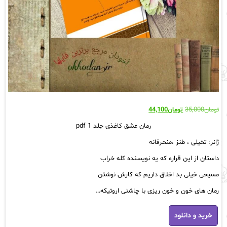
قیمت
قیمت
تومان
35,000
تومان
44,100
اصلی:
فعلی:
رمان‌ عشق کاغذی جلد 1 pdf
تومان35,000
تومان44,100.
بود.
ژانر: تخیلی ، طنز ،منحرفانه
داستان‌ از این‌ قراره که یه نویسنده‌ کله‌ خراب‌
مسیحی خیلی بد اخلاق داریم که کارش نوشتن‌
رمان‌ های خون و خون ریزی با چاشنی اروتیکه…
رمان‌
خرید و دانلود
عشق
کاغذی