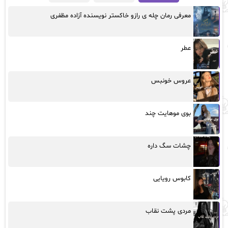
معرفی رمان چله ی رازو خاکستر نویسنده آزاده مظفری
عطر
عروس خونبس
بوی موهایت چند
چشات سگ داره
کابوس رویایی
مردی پشت نقاب