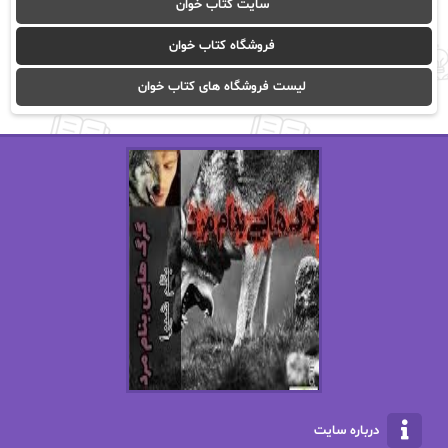
سایت کتاب خوان
آیدا باقری
آیسان صادقی
فروشگاه کتاب خوان
ا_اصغر زاده
ا_اصغرزاده
لیست فروشگاه های کتاب خوان
اریک مورگنشترن
از نیلوفر لاری
استفانی مهیر
استل مسکم
اسما کافی
اصغر زاده
افسانه سماوات
اکرم محمدی
ال جی اسمیت
الف صاد
الکسا ریلی
الکساندر دوما
الناز بوذرجمهری
الناز پاکپور‌
الناز محمدی
الهه
درباره سایت