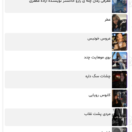
معرفی رمان چله ی رازو خاکستر نویسنده آزاده مظفری
عطر
عروس خونبس
بوی موهایت چند
چشات سگ داره
کابوس رویایی
مردی پشت نقاب