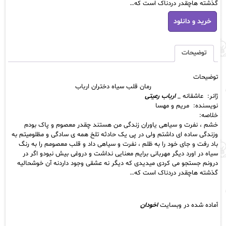
گذشته هاچقدر دردناک است که…
رمان
خرید و دانلود
قلب
سیاه
دختران
ارباب
توضیحات
عدد
توضیحات
رمان قلب سیاه دختران ارباب
ژانر: عاشقانه _
ارباب رعیتی
نویسنده: مریم و مهسا
خلاصه:
خشم ، نفرت و سیاهی یاوران زندگی من هستند چقدر معصوم و پاک بودم
وزندگی ساده ای داشتم ولی در پی یک حادثه تلخ همه ی سادگی و مظلومیتم به
باد رفت و جای خود را به ظلم ، نفرت و سیاهی داد و قلب معصومم را به رنگ
سیاه در اورد دیگر مهربانی برایم معنایی نداشت و دروغی بیش نبودو اگر در
درونم جستجو می کردی میدیدی که دیگر نه عشقی وجود داردنه آن خوشحالیه
گذشته هاچقدر دردناک است که…
آماده شده در وبسایت
اخودان