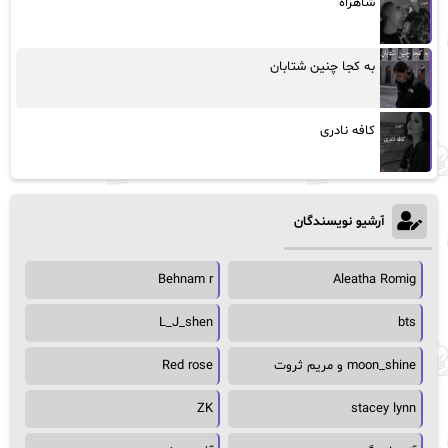
شاهراه
به کجا چنین شتابان
کافه نادری
آرشیو نویسندگان
Behnam r
Aleatha Romig
L_J_shen
bts
moon_shine و مریم ثروت
Red rose
ZK
stacey lynn