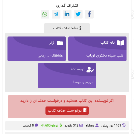
اشتراک گذاری
مشخصات کتاب
نام کتاب
ژانر
قلب سیاه دختران ارباب
عاشقانه _ اربابی
نویسنده
مریم و مهسا
اگر نویسنده این کتاب هستید و درخواست حذف آن را دارید
درخواست حذف کتاب
1161 روز پيش
abbas
312 بازدید
تومان
44,600
0 کامنت