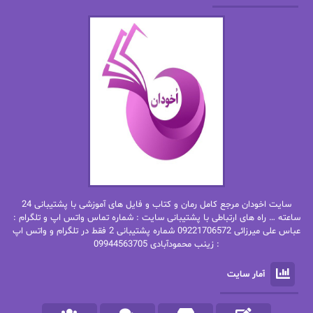
الهه محمدی
الی مارتینز
اما دون اهو
امیر فرهی
ان اچ کلاین بام
باران
بهار
بهار سلطانی
بهاره حسنی
بهاره شیرازی
بهاره غفرانی
بهاره.م
بهنام رستاقی
بیتا فرخی
سایت اخودان مرجع کامل رمان و کتاب و فایل های آموزشی با پشتیبانی 24
پاتریشیا ویلسون
پرتو فرهمند
ساعته … راه های ارتباطی با پشتیبانی سایت : شماره تماس واتس اپ و تلگرام :
عباس علی میرزائی 09221706572 شماره پشتیبانی 2 فقط در تلگرام و واتس اپ
: زینب محمودآبادی 09944563705
پرستو
پرستو اسحقی
آمار سایت
پرستو مهاجر
پرستو_س
پرنیا tkd
پرهام رسولی