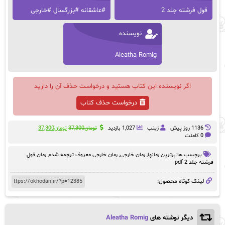
قول فرشته جلد 2
#عاشقانه #بزرگسال #خارجی
نویسنده
Aleatha Romig
اگر نویسنده این کتاب هستید و درخواست حذف آن را دارید
درخواست حذف کتاب
قیمت
قیمت
1136 روز پيش
زینب
1,027 بازدید
تومان
37,300
تومان
37,300
اصلی:
فعلی:
0 کامنت
تومان37,300
تومان37,300.
بود.
برچسب ها:
برترین رمانها
,
رمان خارجی
,
رمان خارجی معروف ترجمه شده
,
رمان قول
فرشته جلد 2 pdf
لینک کوتاه محصول:
دیگر نوشته های
Aleatha Romig