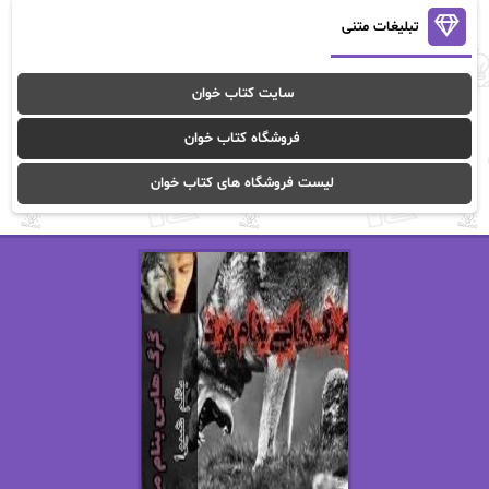
آنالیا
آوا
تبلیغات متنی
آوا موسوی
آیدا (Aixi)
سایت کتاب خوان
آیدا باقری
آیسان صادقی
فروشگاه کتاب خوان
ا_اصغر زاده
ا_اصغرزاده
لیست فروشگاه های کتاب خوان
اریک مورگنشترن
از نیلوفر لاری
استفانی مهیر
استل مسکم
اسما کافی
اصغر زاده
افسانه سماوات
اکرم محمدی
ال جی اسمیت
الف صاد
الکسا ریلی
الکساندر دوما