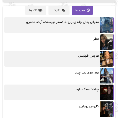
جدید ها
نظرات
تگ ها
معرفی رمان چله ی رازو خاکستر نویسنده آزاده مظفری
عطر
عروس خونبس
بوی موهایت چند
چشات سگ داره
کابوس رویایی