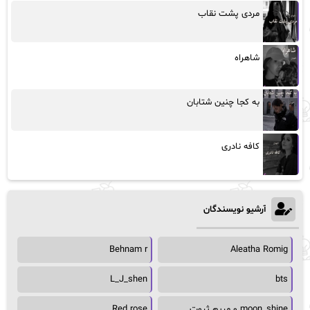
مردی پشت نقاب
شاهراه
به کجا چنین شتابان
کافه نادری
آرشیو نویسندگان
Behnam r
Aleatha Romig
L_J_shen
bts
moon_shine و مریم ثروت
Red rose