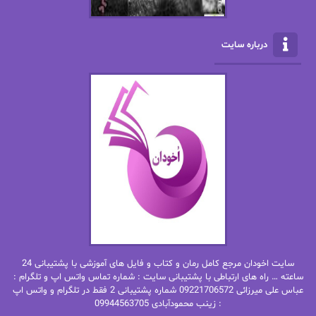
الناز بوذرجمهری
الناز پاکپور‌
الناز محمدی
الهه
درباره سایت
الهه محمدی
الی مارتینز
اما دون اهو
امیر فرهی
ان اچ کلاین بام
باران
بهار
بهار سلطانی
بهاره حسنی
بهاره شیرازی
بهاره غفرانی
بهاره.م
بهنام رستاقی
بیتا فرخی
سایت اخودان مرجع کامل رمان و کتاب و فایل های آموزشی با پشتیبانی 24
پاتریشیا ویلسون
پرتو فرهمند
ساعته … راه های ارتباطی با پشتیبانی سایت : شماره تماس واتس اپ و تلگرام :
عباس علی میرزائی 09221706572 شماره پشتیبانی 2 فقط در تلگرام و واتس اپ
: زینب محمودآبادی 09944563705
پرستو
پرستو اسحقی