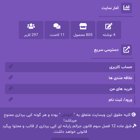
آمار سایت
پرستو مهاجر
پرستو_س
پرنیا tkd
پرهام رسولی
4 نوشته
805 محصول
11 کامنت
297 کاربر
پروانه قدیمی
پروانه محمدی
دسترسی سریع
پریسا شکور(طوفان خاموش)
پگاه رستمی فرد
پنلوپه اسکای
پنلوپه داگلاس
حساب کاربری
پنلوپه وارد
پونه سعیدی
علاقه مندی ها
خرید های من
تاران
ترانه بانو
ورود/ ثبت نام
ترنم.25
تیلور
کلیه حقوق این وبسایت متعلق به "
اخودان
" بوده و هر گونه کپی برداری ممنوع
ثمین سرابی
جان فاولز
میباشد!
طبق ماده 12 فصل سوم قانون جرائم رایانه ای کپی برداری از قالب و محتوا پیگرد
جان گرین
جرج.آر.آر.مارتین
قانونی خواهد داشت.