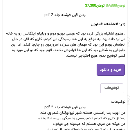
قیمت
قیمت
تومان
37,300
تومان
37,300
اصلی:
فعلی:
رمان قول فرشته جلد 2 pdf
تومان37,300
تومان37,300.
بود.
ژانر: #عاشقانه #خارجی
. هنری اشتباه بزرگی کرده بود که عیسی بوردو دوم و ویلیام اینگالس رو به خانه
من اره داده بود. به موقع به اون هم رسیدگی می کردم. کاری که الان در حال
انجامش بودم این بود که مهمان های سرزده امروزمون رو جابجا کنند. اما این
جابجایی به شکلی بود که اون ها فراموش نکنند. لازم نبود که تو این مورد به
کسی توضیح بدم، هیچ احتیاجی نیست.
رمان
خرید و دانلود
قول
فرشته
جلد
2
توضیحات
pdf
عدد
توضیحات
رمان قول فرشته جلد 2 pdf
من اورت رت رامسس هستم.شهر نیواورلئان،قلمروی منه.
بعد از کاری که انجام دادم،بعضی ها میگن من سه شیطانم.
من میگم من مردی هستم که میدونه چی میخواد
و هیچ چیز منو از رسیدن به خواسته هام باز نمیداره.