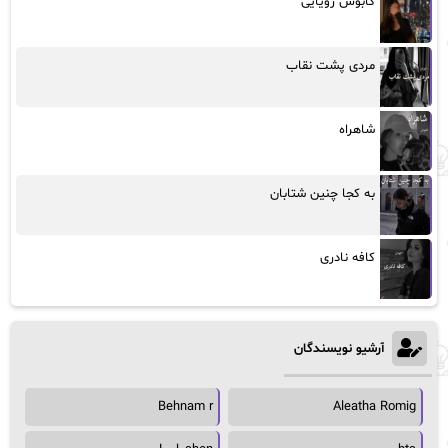
کابوس رویایی
مردی پشت نقاب
شاهراه
به کجا چنین شتابان
کافه نادری
آرشیو نویسندگان
Behnam r
Aleatha Romig