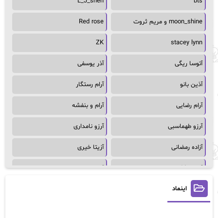
L_J_shen
bts
moon_shine و مریم ثروت
Red rose
ZK
stacey lynn
آتوسا ریگی
آذر یوسفی
آذین بانو
آرام رستگار
آرام رضایی
آرام و بنفشه
آرزو طهماسبی
آرزو نامداری
آزاده رمضانی
آزیتا خیری
آسمان64
آسمان۶۵
اینماد
آسیه احمدی
آگاتا کریستی
آلیس فینی
آمنه قیصری