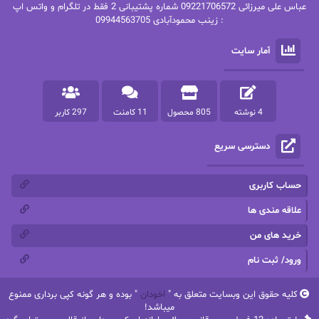
عباس علی میرزائی 09221706572 شماره پشتیبانی 2 فقط در تلگرام و واتس اپ
: زینب محمودآبادی 09944563705
پرستو
پرستو اسحقی
آمار سایت
پرستو مهاجر
پرستو_س
پرنیا tkd
پرهام رسولی
4 نوشته
805 محصول
11 کامنت
297 کاربر
پروانه قدیمی
پروانه محمدی
دسترسی سریع
پریسا شکور(طوفان خاموش)
پگاه رستمی فرد
پنلوپه اسکای
پنلوپه داگلاس
حساب کاربری
پنلوپه وارد
پونه سعیدی
علاقه مندی ها
خرید های من
تاران
ترانه بانو
ورود/ ثبت نام
ترنم.25
تیلور
کلیه حقوق این وبسایت متعلق به "
اخودان
" بوده و هر گونه کپی برداری ممنوع
ثمین سرابی
جان فاولز
میباشد!