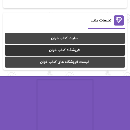
آن ماری سلینکو
آنا تاد
آنالیا
آوا
تبلیغات متنی
آوا موسوی
آیدا (Aixi)
سایت کتاب خوان
آیدا باقری
آیسان صادقی
فروشگاه کتاب خوان
ا_اصغر زاده
ا_اصغرزاده
لیست فروشگاه های کتاب خوان
اریک مورگنشترن
از نیلوفر لاری
استفانی مهیر
استل مسکم
اسما کافی
اصغر زاده
افسانه سماوات
اکرم محمدی
ال جی اسمیت
الف صاد