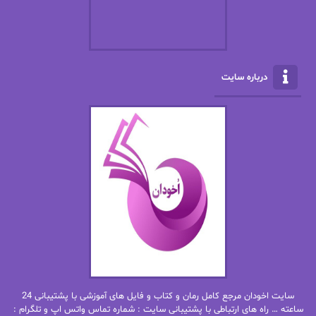
الکسا ریلی
الکساندر دوما
الناز بوذرجمهری
الناز پاکپور‌
الناز محمدی
الهه
درباره سایت
الهه محمدی
الی مارتینز
اما دون اهو
امیر فرهی
ان اچ کلاین بام
باران
بهار
بهار سلطانی
بهاره حسنی
بهاره شیرازی
بهاره غفرانی
بهاره.م
بهنام رستاقی
بیتا فرخی
سایت اخودان مرجع کامل رمان و کتاب و فایل های آموزشی با پشتیبانی 24
پاتریشیا ویلسون
پرتو فرهمند
ساعته … راه های ارتباطی با پشتیبانی سایت : شماره تماس واتس اپ و تلگرام :