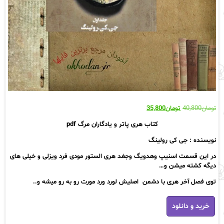
قیمت
قیمت
تومان
40,800
تومان
35,800
اصلی:
فعلی:
کتاب هری پاتر و یادگاران‌ مرگ‌ pdf
تومان40,800
تومان35,800.
بود.
نویسنده : جی کی رولینگ‌
در این‌ قسمت‌ اسنیپ‌ وهدویگ‌ وجغد هری‌ الستور‌ مودی‌ فرد ویزلی و خیلی های
دیگه‌ کشته‌ میشن‌ و…
توی فصل آخر هری با دشمن اصلیش‌ لورد‌ ورد‌ مورت‌ رو به رو میشه‌ و..‌
هری
خرید و دانلود
پاتر‌
و‌