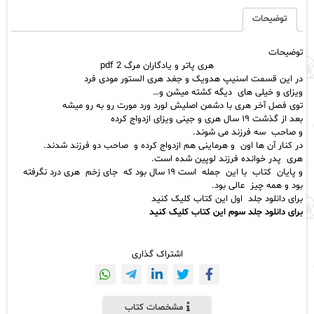
یادگاران‌
مرگ
توضیحات
2
pdf
توضیحات
عدد
هری پاتر‌ و‌ یادگاران‌ مرگ 2 pdf
در این‌ قسمت‌ اسنیپ‌ هدویک‌ و جغد هری‌ الستور‌ مودی‌ فرد
ویزای و خیلی‌ های دیگه‌
کشته‌ میشن‌
و…‌
توی‌ فصل‌ آخر‌ هری‌ با‌ دشمن‌ اصلیش‌ لورد‌ ورد‌ مورت‌ رو به رو میشه‌
بعد از گذشت‌ ۱۹‌ سال هری و جینی‌ ویزای‌ ازدواج‌ کرده‌
و صاحب سه فرزند می‌ شوند.‌
در کنار آن‌ ها‌ اون و‌ هرماینی‌ هم‌ ازدواج‌ کرده‌ و صاحب‌ دو‌ فرزند‌ شدند.‌
هری پدر خوانده فرزند لوپین‌ شده‌ است‌.‌
و پایان کتاب با‌ این جمله است‌ ۱۹‌ سال بود که جای‌ زخم هری‌‌ درد نگرفته‌
بود‌ و‌
همه‌ چیز عالی‌
بود.
برای دانلود جلد اول این کتاب کلیک کنید
برای دانلود جلد سوم این کتاب کلیک کنید
اشتراک گذاری
مشخصات کتاب