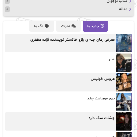
کتاب نوجوان
8
مقاله
4
جدید ها
نظرات
تگ ها
معرفی رمان چله ی رازو خاکستر نویسنده آزاده مظفری
عطر
عروس خونبس
بوی موهایت چند
چشات سگ داره