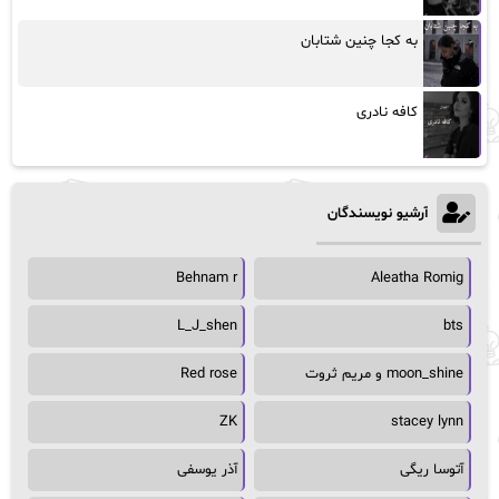
به کجا چنین شتابان
کافه نادری
آرشیو نویسندگان
Behnam r
Aleatha Romig
L_J_shen
bts
moon_shine و مریم ثروت
Red rose
ZK
stacey lynn
آتوسا ریگی
آذر یوسفی