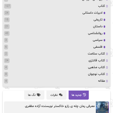
کتاب
127
ادبیات داستانی
24
تاریخی
15
داستان
21
روانشناسی
43
سیاسی
3
فلسفی
6
کتاب سلامت
2
کتاب قانتزی
24
کتاب مذهبی
4
کتاب نوجوان
8
مقاله
4
جدید ها
نظرات
تگ ها
معرفی رمان چله ی رازو خاکستر نویسنده آزاده مظفری