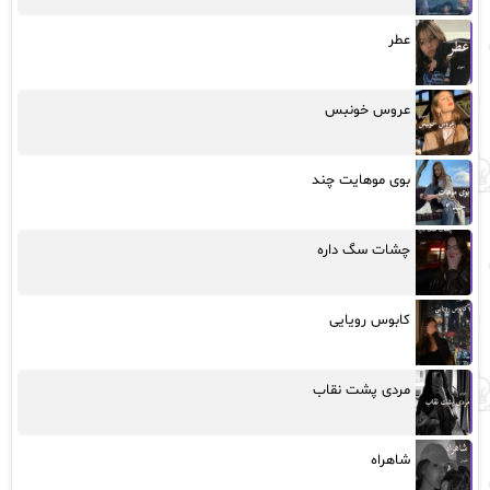
عطر
عروس خونبس
بوی موهایت چند
چشات سگ داره
کابوس رویایی
مردی پشت نقاب
شاهراه