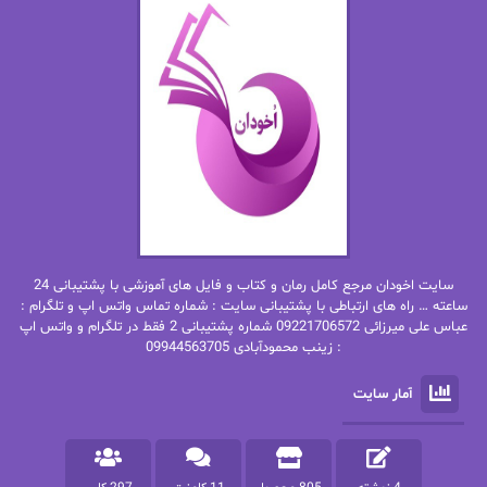
اما دون اهو
امیر فرهی
ان اچ کلاین بام
باران
بهار
بهار سلطانی
بهاره حسنی
بهاره شیرازی
بهاره غفرانی
بهاره.م
بهنام رستاقی
بیتا فرخی
سایت اخودان مرجع کامل رمان و کتاب و فایل های آموزشی با پشتیبانی 24
پاتریشیا ویلسون
پرتو فرهمند
ساعته … راه های ارتباطی با پشتیبانی سایت : شماره تماس واتس اپ و تلگرام :
عباس علی میرزائی 09221706572 شماره پشتیبانی 2 فقط در تلگرام و واتس اپ
: زینب محمودآبادی 09944563705
پرستو
پرستو اسحقی
آمار سایت
پرستو مهاجر
پرستو_س
پرنیا tkd
پرهام رسولی