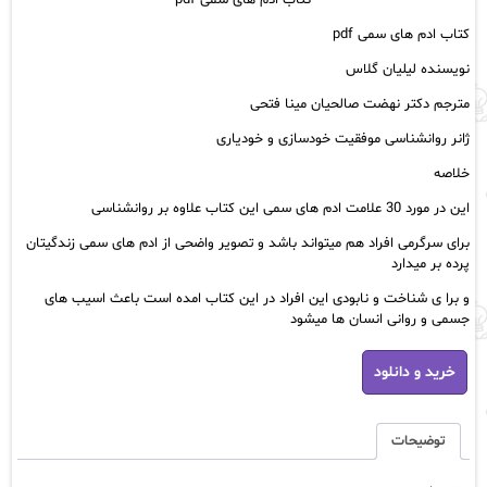
کتاب ادم های سمی pdf
تومان35,000
تومان41,000.
بود.
کتاب ادم های سمی pdf
نویسنده لیلیان گلاس
مترجم دکتر نهضت صالحیان مینا فتحی
ژانر روانشناسی موفقیت خودسازی و خودیاری
خلاصه
این در مورد 30 علامت ادم های سمی این کتاب علاوه بر روانشناسی
برای سرگرمی افراد هم میتواند باشد و تصویر واضحی از ادم های سمی زندگیتان
پرده بر میدارد
و برا ی شناخت و نابودی این افراد در این کتاب امده است باعث اسیب های
جسمی و روانی انسان ها میشود
کتاب
خرید و دانلود
ادم
های
سمی
pdf
توضیحات
عدد