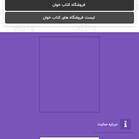
فروشگاه کتاب خوان
ا_اصغر زاده
ا_اصغرزاده
لیست فروشگاه های کتاب خوان
اریک مورگنشترن
از نیلوفر لاری
استفانی مهیر
استل مسکم
اسما کافی
اصغر زاده
افسانه سماوات
اکرم محمدی
ال جی اسمیت
الف صاد
الکسا ریلی
الکساندر دوما
الناز بوذرجمهری
الناز پاکپور‌
الناز محمدی
الهه
درباره سایت
الهه محمدی
الی مارتینز