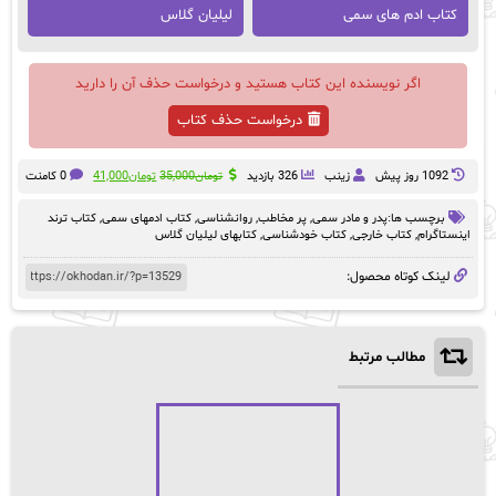
کتاب ادم های سمی
لیلیان گلاس
اگر نویسنده این کتاب هستید و درخواست حذف آن را دارید
درخواست حذف کتاب
قیمت
قیمت
1092 روز پيش
زینب
326 بازدید
تومان
35,000
تومان
41,000
0 کامنت
اصلی:
فعلی:
تومان35,000
تومان41,000.
برچسب ها:
پدر و مادر سمی
,
پر مخاطب
,
روانشناسی
,
کتاب ادمهای سمی
,
کتاب ترند
بود.
اینستاگرام
,
کتاب خارجی
,
کتاب خودشناسی
,
کتابهای لیلیان گلاس
لینک کوتاه محصول:
مطالب مرتبط