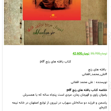
قیمت
قیمت
تومان
35,700
تومان
42,600
اصلی:
فعلی:
کتاب بافته های رنج pdf
تومان35,700
تومان42,600.
بود.
بافته های رنج
#علی_محمد_افغانی
نویسنده : علی محمد افغانی
خلاصه کتاب بافته های رنج pdf
رضوان راوی و قهرمان رمان، مردی است پنجاه ساله که با همسرش
یاسمن و فرزند دو ساله‌اش سهراب در تیرون از توابع اصفهان در خانه نیمه
کاره‌ای