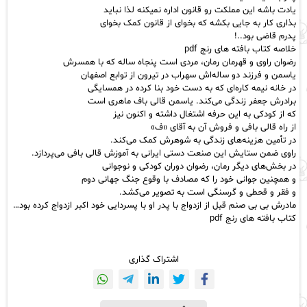
یادت باشه این مملکت رو قانون اداره نمیکنه لذا نباید
بذاری کار به جایی بکشه که بخوای از قانون کمک بخوای
پدرم
قاضی
بود..!
خلاصه کتاب بافته های رنج pdf
رضوان راوی و قهرمان رمان، مردی است پنجاه ساله که با همسرش
یاسمن و فرزند دو ساله‌اش سهراب در تیرون از توابع اصفهان
در خانه نیمه کاره‌ای که به دست خود بنا کرده در همسایگی
برادرش جعفر زندگی می‌کند.
یاسمن
قالی باف ماهری است
که از کودکی به این حرفه اشتغال داشته و اکنون نیز
از راه قالی بافی و فروش آن به آقای «ف»
در تأمین هزینه‌های زندگی به شوهرش کمک می‌کند.
راوی ضمن ستایش این صنعت دستی ایرانی به
آموزش قالی بافی
می‌پردازد.
در بخش‌های دیگر رمان، رضوان دوران کودکی و نوجوانی
و همچنین جوانی خود را که مصادف با وقوع جنگ جهانی دوم
و فقر و قحطی و گرسنگی است به تصویر می‌کشد.
مادرش بی بی صنم قبل از ازدواج با پدر او با پسردایی خود اکبر ازدواج کرده بود…
کتاب بافته های رنج pdf
اشتراک گذاری