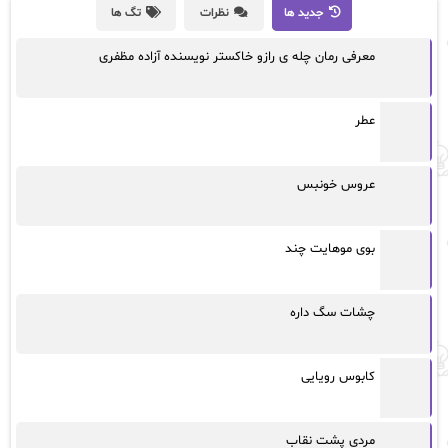
جدید ها
نظرات
تگ ها
معرفی رمان چله ی رازو خاکستر نویسنده آزاده مظفری
عطر
عروس خونبس
بوی موهایت چند
چشات سگ داره
کابوس رویایی
مردی پشت نقاب