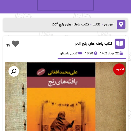
اُخودان
-
کتاب
-
کتاب بافته های رنج pdf
کتاب بافته های رنج pdf
19
22 مرداد 1402
10:20
کتاب
,
داستان
تخفیف