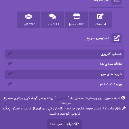
پرستو مهاجر
پرستو_س
پرنیا tkd
پرهام رسولی
4 نوشته
805 محصول
11 کامنت
297 کاربر
پروانه قدیمی
پروانه محمدی
دسترسی سریع
پریسا شکور(طوفان خاموش)
پگاه رستمی فرد
پنلوپه اسکای
پنلوپه داگلاس
حساب کاربری
پنلوپه وارد
پونه سعیدی
علاقه مندی ها
خرید های من
تاران
ترانه بانو
ورود/ ثبت نام
ترنم.25
تیلور
کلیه حقوق این وبسایت متعلق به "
اخودان
" بوده و هر گونه کپی برداری ممنوع
ثمین سرابی
جان فاولز
میباشد!
طبق ماده 12 فصل سوم قانون جرائم رایانه ای کپی برداری از قالب و محتوا پیگرد
جان گرین
جرج.آر.آر.مارتین
قانونی خواهد داشت.
طراح : تمپ کده
جنیفر کروزی
جوجومویز