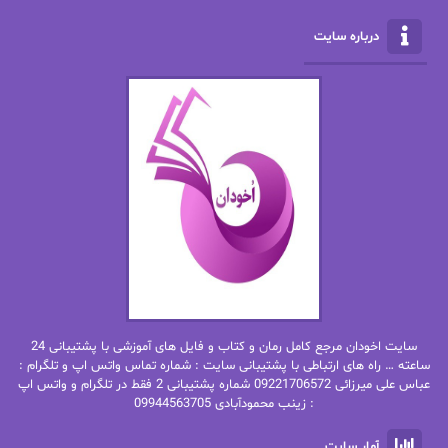
الناز محمدی
الهه
درباره سایت
الهه محمدی
الی مارتینز
اما دون اهو
امیر فرهی
ان اچ کلاین بام
باران
بهار
بهار سلطانی
بهاره حسنی
بهاره شیرازی
بهاره غفرانی
بهاره.م
بهنام رستاقی
بیتا فرخی
سایت اخودان مرجع کامل رمان و کتاب و فایل های آموزشی با پشتیبانی 24
پاتریشیا ویلسون
پرتو فرهمند
ساعته … راه های ارتباطی با پشتیبانی سایت : شماره تماس واتس اپ و تلگرام :
عباس علی میرزائی 09221706572 شماره پشتیبانی 2 فقط در تلگرام و واتس اپ
: زینب محمودآبادی 09944563705
پرستو
پرستو اسحقی
آمار سایت