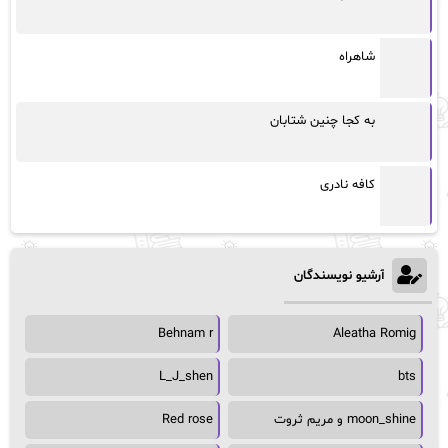
شاهراه
به کجا چنین شتابان
کافه نادری
آرشیو نویسندگان
Behnam r
Aleatha Romig
L_J_shen
bts
moon_shine و مریم ثروت
Red rose