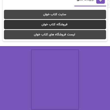
آوا موسوی
آیدا (Aixi)
سایت کتاب خوان
آیدا باقری
آیسان صادقی
فروشگاه کتاب خوان
ا_اصغر زاده
ا_اصغرزاده
لیست فروشگاه های کتاب خوان
اریک مورگنشترن
از نیلوفر لاری
استفانی مهیر
استل مسکم
اسما کافی
اصغر زاده
افسانه سماوات
اکرم محمدی
ال جی اسمیت
الف صاد
الکسا ریلی
الکساندر دوما
الناز بوذرجمهری
الناز پاکپور‌