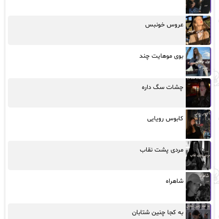
عروس خونبس
بوی موهایت چند
چشات سگ داره
کابوس رویایی
مردی پشت نقاب
شاهراه
به کجا چنین شتابان