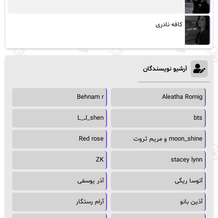
کافه نادری
آرشیو نویسندگان
Behnam r
Aleatha Romig
L_J_shen
bts
moon_shine و مریم ثروت
Red rose
ZK
stacey lynn
آتوسا ریگی
آذر یوسفی
آذین بانو
آرام رستگار