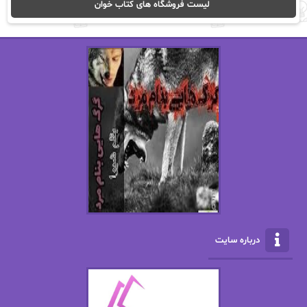
لیست فروشگاه های کتاب خوان
اریک مورگنشترن
از نیلوفر لاری
استفانی مهیر
استل مسکم
اسما کافی
اصغر زاده
افسانه سماوات
اکرم محمدی
ال جی اسمیت
الف صاد
الکسا ریلی
الکساندر دوما
الناز بوذرجمهری
الناز پاکپور‌
الناز محمدی
الهه
درباره سایت
الهه محمدی
الی مارتینز
اما دون اهو
امیر فرهی