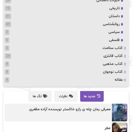
ادبیات داستانی
24
تاریخی
15
داستان
21
روانشناسی
43
سیاسی
3
فلسفی
6
کتاب سلامت
2
کتاب قانتزی
24
کتاب مذهبی
4
کتاب نوجوان
8
مقاله
4
جدید ها
نظرات
تگ ها
معرفی رمان چله ی رازو خاکستر نویسنده آزاده مظفری
عطر