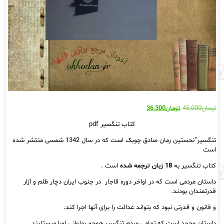
قیمت
قیمت
تومان
45,000
تومان
36,300
اصلی:
فعلی:
کتاب تنگسیر pdf
تومان45,000
تومان36,300.
بود.
تنگسیر”نحستین رمان صادق چوبک است که در سال 1342 شمسی منتشر شده
است
کتاب تنگسیر به
18 زبان ترجمه شده
است .
داستان مردمی است که در اواخر دوره قاجار در جنوب ایران دچار ظلم و آزار
قدرتمندان بودند.
و قانون و قدرتی نبود که بتواند عدالت را برای آنها اجرا کند.
داستان محمد است که تمامی مردم تنگسیر همچو پهلوانی اورا میستایند