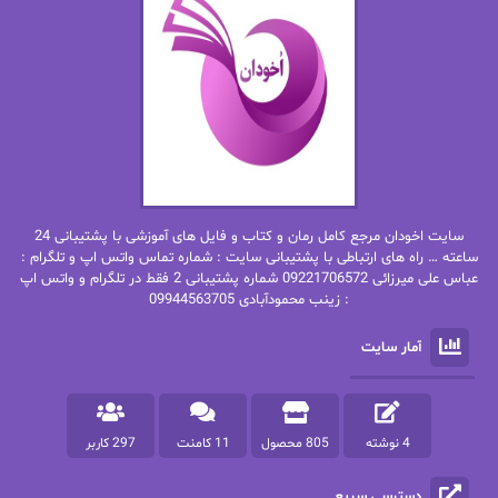
ان اچ کلاین بام
باران
بهار
بهار سلطانی
بهاره حسنی
بهاره شیرازی
بهاره غفرانی
بهاره.م
بهنام رستاقی
بیتا فرخی
سایت اخودان مرجع کامل رمان و کتاب و فایل های آموزشی با پشتیبانی 24
پاتریشیا ویلسون
پرتو فرهمند
ساعته … راه های ارتباطی با پشتیبانی سایت : شماره تماس واتس اپ و تلگرام :
عباس علی میرزائی 09221706572 شماره پشتیبانی 2 فقط در تلگرام و واتس اپ
: زینب محمودآبادی 09944563705
پرستو
پرستو اسحقی
آمار سایت
پرستو مهاجر
پرستو_س
پرنیا tkd
پرهام رسولی
4 نوشته
805 محصول
11 کامنت
297 کاربر
پروانه قدیمی
پروانه محمدی
دسترسی سریع
پریسا شکور(طوفان خاموش)
پگاه رستمی فرد