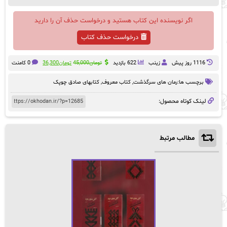
اگر نویسنده این کتاب هستید و درخواست حذف آن را دارید
درخواست حذف کتاب
قیمت
قیمت
1116 روز پيش
زینب
622 بازدید
تومان
45,000
تومان
36,300
0 کامنت
اصلی:
فعلی:
تومان45,000
تومان36,300.
برچسب ها:
رمان های سرگذشت
,
کتاب معروف
,
کتابهای صادق چوپک
بود.
لینک کوتاه محصول:
مطالب مرتبط