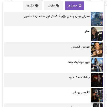
جدید ها
نظرات
تگ ها
معرفی رمان چله ی رازو خاکستر نویسنده آزاده مظفری
عطر
عروس خونبس
بوی موهایت چند
چشات سگ داره
کابوس رویایی