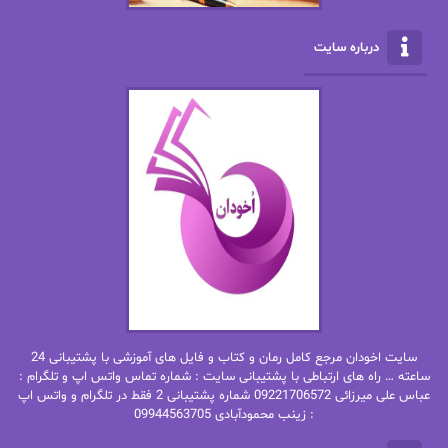
الناز محمدی
الهه
درباره سایت
الهه محمدی
الی مارتینز
اما دون اهو
امیر فرهی
ان اچ کلاین بام
باران
بهار
بهار سلطانی
بهاره حسنی
بهاره شیرازی
بهاره غفرانی
بهاره.م
بهنام رستاقی
بیتا فرخی
سایت اخودان مرجع کامل رمان و کتاب و فایل های آموزشی با پشتیبانی 24
پاتریشیا ویلسون
پرتو فرهمند
ساعته … راه های ارتباطی با پشتیبانی سایت : شماره تماس واتس اپ و تلگرام :
عباس علی میرزائی 09221706572 شماره پشتیبانی 2 فقط در تلگرام و واتس اپ
: زینب محمودآبادی 09944563705
پرستو
پرستو اسحقی