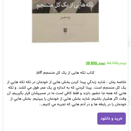
قیمت
قیمت
تومان
44,700
تومان
38,800
اصلی:
فعلی:
کتاب تکه هایی از یک کل منسجم pdf
تومان44,700
تومان38,800.
بود.
خلاصه رمان : شايد زندگي پيدا کردن بخش هايي از خودمان در تکه تکه هايي از
يک کل منسجم است. پيدا کردني که به اندازه ي يک عمر طول مي کشد. و تکه
هايي که همه جا حضور دارند و فقط کافي است ما در مسيرشان قرار بگيريم، آن
وقت اگر هشيار باشیم، شايد بخش هايي از خودمان را ببينيم. بخش هايي از
خودمان را در رابطه ها و در آدم هايي که تجربه مي کنيم….
کتاب
خرید و دانلود
تکه
هایی
از