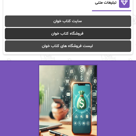
آنالیا
آوا
تبلیغات متنی
آوا موسوی
آیدا (Aixi)
سایت کتاب خوان
آیدا باقری
آیسان صادقی
فروشگاه کتاب خوان
ا_اصغر زاده
ا_اصغرزاده
لیست فروشگاه های کتاب خوان
اریک مورگنشترن
از نیلوفر لاری
استفانی مهیر
استل مسکم
اسما کافی
اصغر زاده
افسانه سماوات
اکرم محمدی
ال جی اسمیت
الف صاد
الکسا ریلی
الکساندر دوما
الناز بوذرجمهری
الناز پاکپور‌