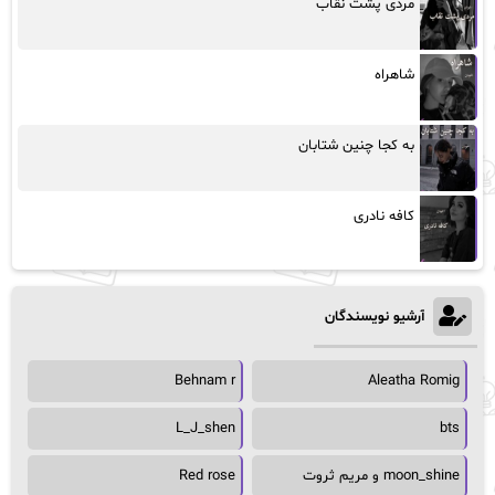
مردی پشت نقاب
شاهراه
به کجا چنین شتابان
کافه نادری
آرشیو نویسندگان
Behnam r
Aleatha Romig
L_J_shen
bts
moon_shine و مریم ثروت
Red rose