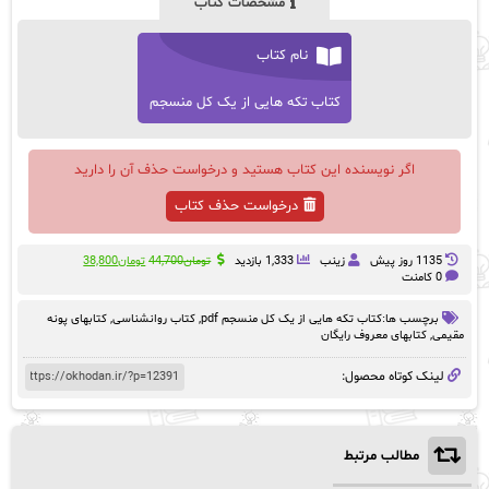
مشخصات کتاب
نام کتاب
کتاب تکه هایی از یک کل منسجم
اگر نویسنده این کتاب هستید و درخواست حذف آن را دارید
درخواست حذف کتاب
قیمت
قیمت
1135 روز پيش
زینب
1,333 بازدید
تومان
44,700
تومان
38,800
اصلی:
فعلی:
0 کامنت
تومان44,700
تومان38,800.
بود.
برچسب ها:
کتاب تکه هایی از یک کل منسجم pdf
,
کتاب روانشناسی
,
کتابهای پونه
مقیمی
,
کتابهای معروف رایگان
لینک کوتاه محصول:
مطالب مرتبط