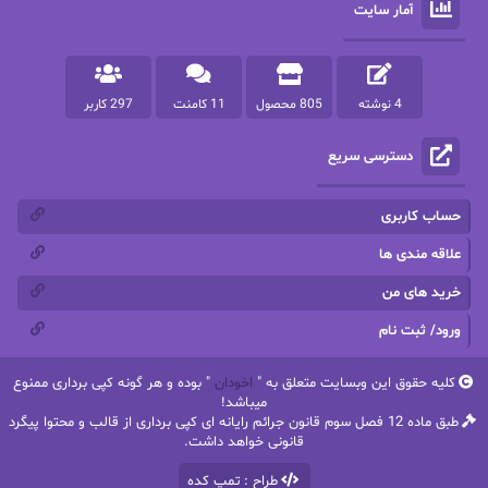
آمار سایت
پرستو مهاجر
پرستو_س
پرنیا tkd
پرهام رسولی
4 نوشته
805 محصول
11 کامنت
297 کاربر
پروانه قدیمی
پروانه محمدی
دسترسی سریع
پریسا شکور(طوفان خاموش)
پگاه رستمی فرد
پنلوپه اسکای
پنلوپه داگلاس
حساب کاربری
پنلوپه وارد
پونه سعیدی
علاقه مندی ها
خرید های من
تاران
ترانه بانو
ورود/ ثبت نام
ترنم.25
تیلور
کلیه حقوق این وبسایت متعلق به "
اخودان
" بوده و هر گونه کپی برداری ممنوع
ثمین سرابی
جان فاولز
میباشد!
طبق ماده 12 فصل سوم قانون جرائم رایانه ای کپی برداری از قالب و محتوا پیگرد
جان گرین
جرج.آر.آر.مارتین
قانونی خواهد داشت.
طراح : تمپ کده
جنیفر کروزی
جوجومویز