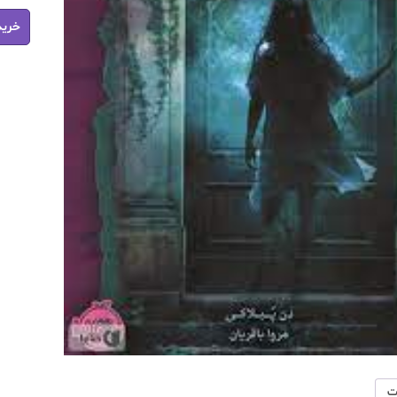
کتاب
خرید
تیمارست
متروک
pdf
عدد
ت