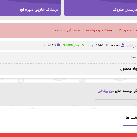
ارستان متروک
ترسناک خارجی دلهره اور
سنده این کتاب هستید و درخواست حذف آن را دارید
abbas
1,561 بازدید
تومان
38,000
0 کامنت
ها:
تاه محصول:
ر نوشته های
دن پبلاکی
نت ها