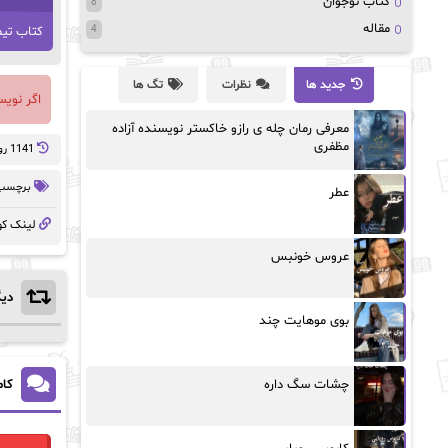
کتاب نوجوان
8
مقاله
کتاب تیم
4
جدید ها
نظرات
تگ ها
اگر نوی
معرفی رمان چله ی رازو خاکستر نویسنده آزاده
مظفری
1141 روز پيش
برچسب 
عطر
لینک کو
عروس خونبس
دیگ
بوی موهایت چند
کام
چشات سگ داره