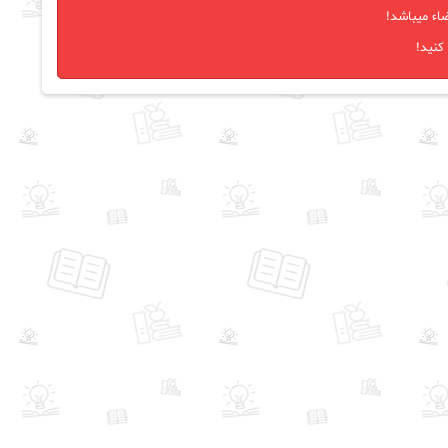
اء میباشد!
کنید!