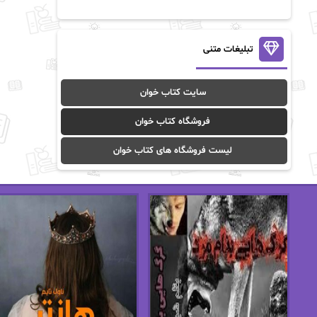
آن ماری سلینکو
آنا تاد
آنالیا
آوا
تبلیغات متنی
آوا موسوی
آیدا (Aixi)
سایت کتاب خوان
آیدا باقری
آیسان صادقی
فروشگاه کتاب خوان
ا_اصغر زاده
ا_اصغرزاده
لیست فروشگاه های کتاب خوان
اریک مورگنشترن
از نیلوفر لاری
استفانی مهیر
استل مسکم
اسما کافی
اصغر زاده
افسانه سماوات
اکرم محمدی
ال جی اسمیت
الف صاد