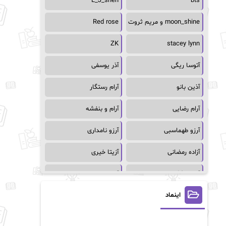
L_J_shen
bts
moon_shine و مریم ثروت
Red rose
ZK
stacey lynn
آتوسا ریگی
آذر یوسفی
آذین بانو
آرام رستگار
آرام رضایی
آرام و بنفشه
آرزو طهماسبی
آرزو نامداری
آزاده رمضانی
آزیتا خیری
آسمان64
آسمان۶۵
اینماد
آسیه احمدی
آگاتا کریستی
آلیس فینی
آمنه قیصری