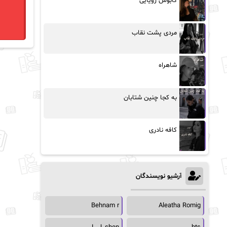
کابوس رویایی
مردی پشت نقاب
شاهراه
به کجا چنین شتابان
کافه نادری
آرشیو نویسندگان
Behnam r
Aleatha Romig