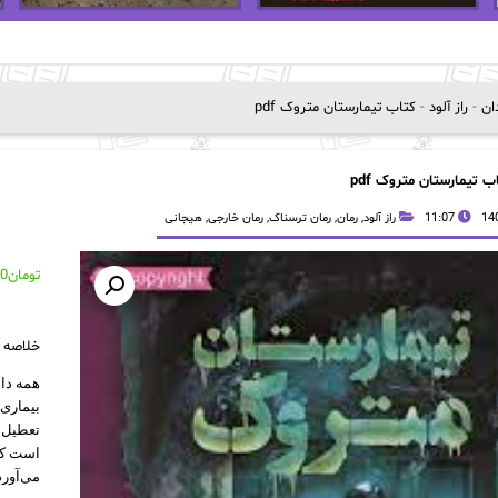
دان
-
راز آلود
-
کتاب تیمارستان متروک pdf
ب تیمارستان متروک pdf
11:07
راز آلود
,
رمان
,
رمان ترسناک
,
رمان خارجی
,
هیجانی
تومان
00
خلاصه
همه داس
بیماری‌
تعطیل 
است که
می‌آورد