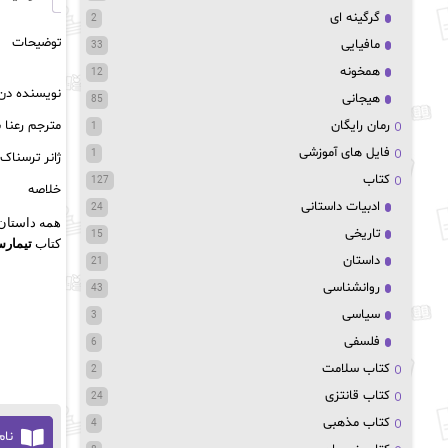
گرگینه ای
2
توضیحات
مافیایی
33
همخونه
12
نویسنده دن 
هیجانی
85
مترجم رعنا 
رمان رایگان
1
فایل های آموزشی
1
ژانر ترسناک 
کتاب
127
خلاصه
ادبیات داستانی
24
همه داستان‌
تاریخی
15
کتاب
تیمار
داستان
21
روانشناسی
43
سیاسی
3
فلسفی
6
کتاب سلامت
2
کتاب قانتزی
24
کتاب مذهبی
4
نام