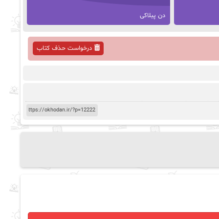
دن پبلاکی
درخواست حذف کتاب