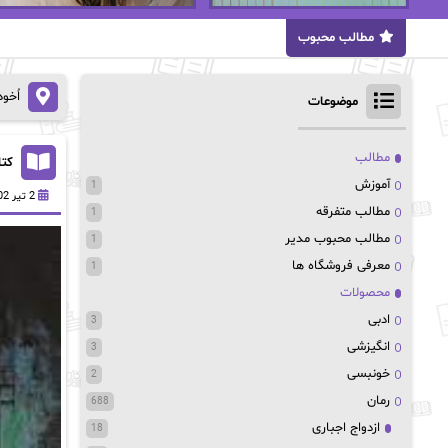
مطالب محبوب
اُخو
موضوعات
مطالب
کتا
آموزش
1
2 تیر 1402
مطالب متفرقه
1
مطالب محبوب مدیر
1
معرفی فروشگاه ها
1
محصولات
ادبی
3
انگیزشی
3
خونبسی
2
رمان
688
ازدواج اجباری
18