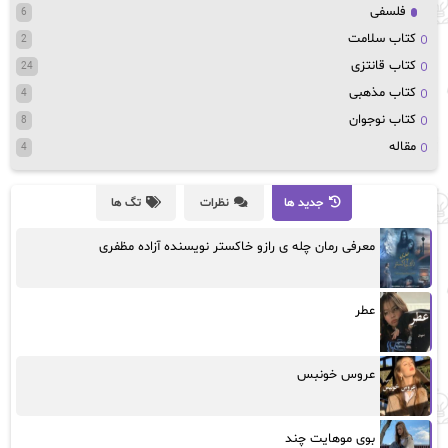
فلسفی
6
کتاب سلامت
2
کتاب قانتزی
24
کتاب مذهبی
4
کتاب نوجوان
8
مقاله
4
جدید ها
نظرات
تگ ها
معرفی رمان چله ی رازو خاکستر نویسنده آزاده مظفری
عطر
عروس خونبس
بوی موهایت چند