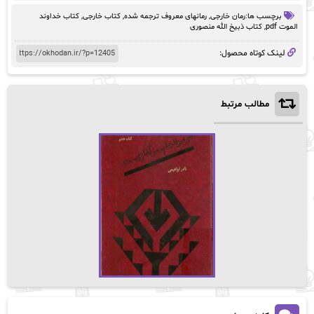
تومان45,000
تومان38,100.
برچسب ها:
رمان خارجی
,
رمانهای معروف ترجمه شده
,
کتاب خارجی
,
کتاب خداوند
بود.
الموت pdf
,
کتاب ذبیخ الله منصوری
لینک کوتاه محصول:
مطالب مرتبط