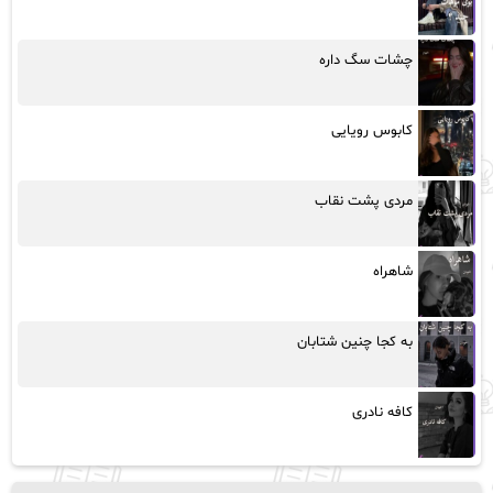
چشات سگ داره
کابوس رویایی
مردی پشت نقاب
شاهراه
به کجا چنین شتابان
کافه نادری