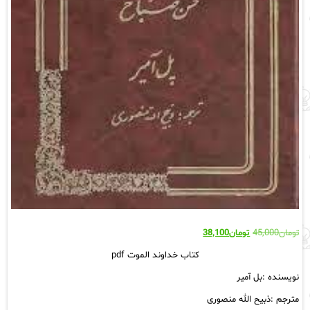
قیمت
قیمت
تومان
45,000
تومان
38,100
اصلی:
فعلی:
کتاب خداوند الموت pdf
تومان45,000
تومان38,100.
بود.
نویسنده :بل آمیر
مترجم :ذبیح الله منصوری