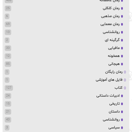
رمان عاشقانه
488
رمان کلکلی
25
رمان مذهبی
6
رمان معمایی
69
روانشناسی
13
گرگینه ای
2
مافیایی
33
همخونه
12
هیجانی
85
رمان رایگان
1
فایل های آموزشی
1
کتاب
127
ادبیات داستانی
24
تاریخی
15
داستان
21
روانشناسی
43
سیاسی
3