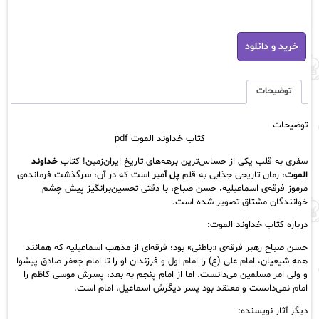
کتاب
خرید و دانلود
خداوند
الموت
pdf
عدد
توضیحات
توضیحات
کتاب خداوند الموت pdf
سفری به قلب یکی از حساس‌ترین برهه‌های تاریخ ایران‌زمین! کتاب
خداوند
الموت
، رمان تاریخی جذابی به قلم
پل آمیر
است که در آن، سرگذشت فرمانده‌ی
مرموز فرقه‌ی اسماعیلیه، حسن صباح، با دقتی تحسین‌برانگیز پیش چشم
خوانندگان مشتاق تصویر شده است.
درباره کتاب خداوند الموت:
حسن صباح رهبر فرقه‌ی «باطنی» بود؛ فرقه‌ای از مذهب اسماعیلیه که همانند
همه شیعیان، امام علی (ع) را امام اول و فرزندان او را تا امام جعفر صادق پیشوا
و ولی امر مسلمین می‌دانست. اما از امام پنجم به بعد، پسرش موسی کاظم را
امام نمی‌دانست و معتقد بود پسر دیگرش اسماعیل، امام است.
دیگر آثار نویسنده: