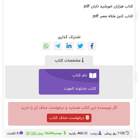
کتاب هزاران خورشید تابان pdf
کتاب کنیز ملکه مصر pdf
اشتراک گذاری
مشخصات کتاب
نام کتاب
کتاب خداوند الموت
اگر نویسنده این کتاب هستید و درخواست حذف آن را دارید
درخواست حذف کتاب
قیمت
قیمت
1135 روز پيش
زینب
466 بازدید
تومان
45,000
تومان
38,100
0 کامنت
اصلی:
فعلی: