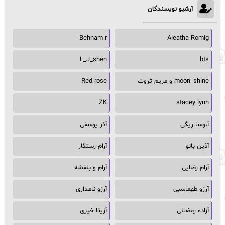
آرشیو نویسندگان
Behnam r
Aleatha Romig
L_J_shen
bts
moon_shine و مریم ثروت
Red rose
ZK
stacey lynn
آتوسا ریگی
آذر یوسفی
آذین بانو
آرام رستگار
آرام رضایی
آرام و بنفشه
آرزو طهماسبی
آرزو نامداری
آزاده رمضانی
آزیتا خیری