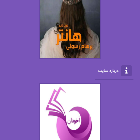
افسانه سماوات
اکرم محمدی
ال جی اسمیت
الف صاد
الکسا ریلی
الکساندر دوما
الناز بوذرجمهری
الناز پاکپور‌
الناز محمدی
الهه
درباره سایت
الهه محمدی
الی مارتینز
اما دون اهو
امیر فرهی
ان اچ کلاین بام
باران
بهار
بهار سلطانی
بهاره حسنی
بهاره شیرازی