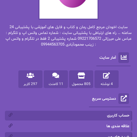
بهاره غفرانی
بهاره.م
بهنام رستاقی
بیتا فرخی
سایت اخودان مرجع کامل رمان و کتاب و فایل های آموزشی با پشتیبانی 24
پاتریشیا ویلسون
پرتو فرهمند
ساعته … راه های ارتباطی با پشتیبانی سایت : شماره تماس واتس اپ و تلگرام :
عباس علی میرزائی 09221706572 شماره پشتیبانی 2 فقط در تلگرام و واتس اپ
: زینب محمودآبادی 09944563705
پرستو
پرستو اسحقی
آمار سایت
پرستو مهاجر
پرستو_س
پرنیا tkd
پرهام رسولی
4 نوشته
805 محصول
11 کامنت
297 کاربر
پروانه قدیمی
پروانه محمدی
دسترسی سریع
پریسا شکور(طوفان خاموش)
پگاه رستمی فرد
پنلوپه اسکای
پنلوپه داگلاس
حساب کاربری
پنلوپه وارد
پونه سعیدی
علاقه مندی ها
خرید های من