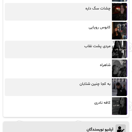
چشات سگ داره
کابوس رویایی
مردی پشت نقاب
شاهراه
به کجا چنین شتابان
کافه نادری
آرشیو نویسندگان