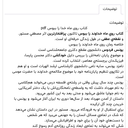
خدا
را
توضیحات
ببوس
pdf
توضیحات
عدد
کتاب روی ماه خدا را ببوس pdf
كتاب روي ماه خداوند را ببوس
تاکنون
پرافتخار‌ترین
اثر مصطفي مستور.
و
نقطه‌ي عطفی
در طول زندگی حرفه‌ای او است.
خلاصه رمان روی ماه خداوند را ببوس
یونس فردوس
دانشجوی مقطع دکتری جامعه‌شناسی است
و موضوع پایان نامه‌اش را بررسی دلیل
خودکشی
دکتر محسن پارسا،
فیزیک‌دان برجسته‌ي معاصر، انتخاب کرده است.
نامزد يونس، سایه نامی دانشجوی کارشناسی ارشد الهیات است و او هم
در تکاپوی تنظیم پایان‌نامه خود با موضوع مکالمه‌ي
خداوند
با حضرت موسی
است.
یونس چند سال پیش وقتی در رشته‌ي فلسفه درس می‌خواند هم‌کلاسی
به نام مهرداد داشت که به واسطه‌ي نامه‌نگاری‌اش با یک دختر آمریکایی
به نام جولیا عاشق می‌شود و مدتی بعد به اين كشور مي‌رود.
داستان از آمدن مهرداد بعد از سال‌ها دوری به ایران آغاز می‌شود و یونس با
خریدن چند گل ارکیده
براي استقبال از او به فرودگاه می‌رود. مستور در اين داستان نشان مي‌دهد
كه شک در تمام‌ي
مسائل انسان
را به جهنمی می‌برد که هر شخص
با دست‌هاي خود آن را براي خود و اطرافيانش مي‌سازد.
شكي كه مي‌تواند به تمام‌ي ابعاد زندگي روزانه‌ي آدم رسوخ كند