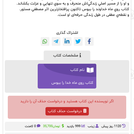
و او را از مسير اصلي زندگي‌اش منحرف و به سوي تنهايي و عزلت بكشاند.
كتاب روي ماه خداوند را ببوس تاکنون پرافتخار‌ترین اثر مصطفي مستور.
و نقطه‌ي عطفی در طول زندگی حرفه‌ای او است.
اشتراک گذاری
مشخصات کتاب
نام کتاب
کتاب روی ماه خدا را ببوس
اگر نویسنده این کتاب هستید و درخواست حذف آن را دارید
درخواست حذف کتاب
1120 روز پيش
زینب
999 بازدید
تومان
35,700
0 کامنت