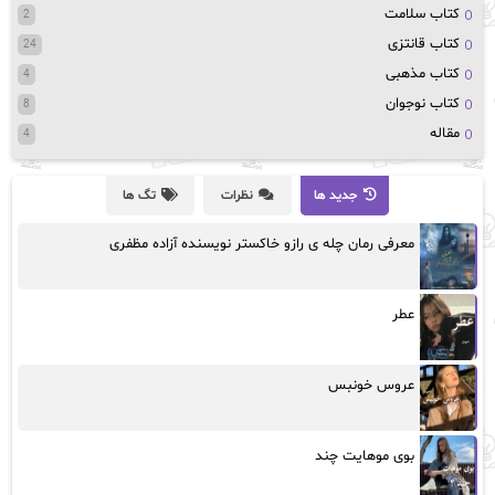
کتاب سلامت
2
کتاب قانتزی
24
کتاب مذهبی
4
کتاب نوجوان
8
مقاله
4
جدید ها
نظرات
تگ ها
معرفی رمان چله ی رازو خاکستر نویسنده آزاده مظفری
عطر
عروس خونبس
بوی موهایت چند