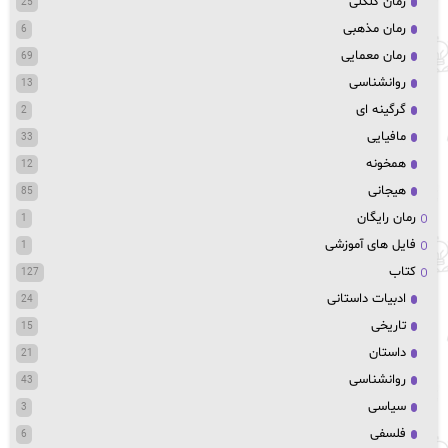
رمان کلکلی
25
رمان مذهبی
6
رمان معمایی
69
روانشناسی
13
گرگینه ای
2
مافیایی
33
همخونه
12
هیجانی
85
رمان رایگان
1
فایل های آموزشی
1
کتاب
127
ادبیات داستانی
24
تاریخی
15
داستان
21
روانشناسی
43
سیاسی
3
فلسفی
6