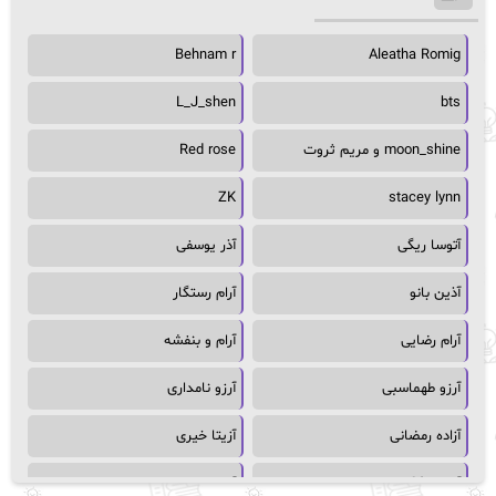
Behnam r
Aleatha Romig
L_J_shen
bts
moon_shine و مریم ثروت
Red rose
ZK
stacey lynn
آتوسا ریگی
آذر یوسفی
آذین بانو
آرام رستگار
آرام رضایی
آرام و بنفشه
آرزو طهماسبی
آرزو نامداری
آزاده رمضانی
آزیتا خیری
آسمان64
آسمان۶۵