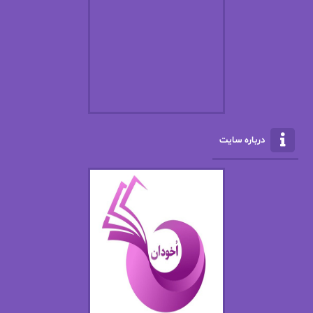
افسانه سماوات
اکرم محمدی
ال جی اسمیت
الف صاد
الکسا ریلی
الکساندر دوما
الناز بوذرجمهری
الناز پاکپور‌
الناز محمدی
الهه
درباره سایت
الهه محمدی
الی مارتینز
اما دون اهو
امیر فرهی
ان اچ کلاین بام
باران
بهار
بهار سلطانی
بهاره حسنی
بهاره شیرازی
بهاره غفرانی
بهاره.م