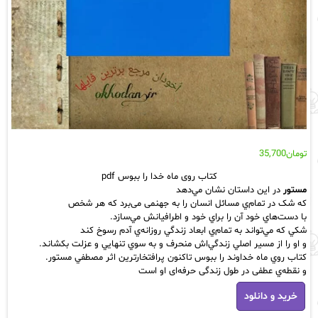
تومان
35,700
کتاب روی ماه خدا را ببوس pdf
مستور
در اين داستان نشان مي‌دهد
كه شک در تمام‌ي مسائل انسان را به جهنمی می‌برد که هر شخص
با دست‌هاي خود آن را براي خود و اطرافيانش مي‌سازد.
شكي كه مي‌تواند به تمام‌ي ابعاد زندگي روزانه‌ي آدم رسوخ كند
و او را از مسير اصلي زندگي‌اش منحرف و به سوي تنهايي و عزلت بكشاند.
كتاب روي ماه خداوند را ببوس تاکنون پرافتخار‌ترین اثر مصطفي مستور.
و نقطه‌ي عطفی در طول زندگی حرفه‌ای او است
کتاب
خرید و دانلود
روی
ماه