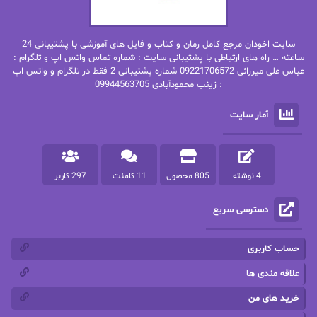
بهنام رستاقی
بیتا فرخی
سایت اخودان مرجع کامل رمان و کتاب و فایل های آموزشی با پشتیبانی 24
پاتریشیا ویلسون
پرتو فرهمند
ساعته … راه های ارتباطی با پشتیبانی سایت : شماره تماس واتس اپ و تلگرام :
عباس علی میرزائی 09221706572 شماره پشتیبانی 2 فقط در تلگرام و واتس اپ
: زینب محمودآبادی 09944563705
پرستو
پرستو اسحقی
آمار سایت
پرستو مهاجر
پرستو_س
پرنیا tkd
پرهام رسولی
4 نوشته
805 محصول
11 کامنت
297 کاربر
پروانه قدیمی
پروانه محمدی
دسترسی سریع
پریسا شکور(طوفان خاموش)
پگاه رستمی فرد
پنلوپه اسکای
پنلوپه داگلاس
حساب کاربری
پنلوپه وارد
پونه سعیدی
علاقه مندی ها
خرید های من
تاران
ترانه بانو