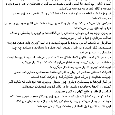
کت و شلوار بپوشید اما کسی گوش نمی‌داد. شاگردان همچنان با عبا و سرداری و
عمامه و کلاه قجری به مدرسه می‌آمدند.
آن روز بالاخره ناظم به ستوه آمد و یک خط کش و یک قیچی و میزی دم در
مدرسه گذاشت.
هرکس وارد می‌شد و کت و شلوار و کلاه پهلوی نداشت فی الفور سرداری یا عبا یا
قبا یا اَرخالق وی را می‌کندند
و بدون توجه به فن خیاطی خط‌کش را می‌گذاشتند و قیچی را پشتش و صاف
صاف، سرداری و عبا و قبا را می‌بریدند.
شاگردان با تأسف لباس بریده را می‌پوشیدند و با لب آویزان وارد صحن مدرسه
می‌شدند. فکر کنید و در خیال تصویر این منظره را بسازید و ببینید چه چیز
مضحکی از آب در می‌آید.
درد هم یکی نبود. قانون اتحاد شکل به شدت اجرا می‌شد اما
روحانیون
مقاومت
داشتند. از طرفی توی مدرسه فشار می‌آوردند که کت و شلوار بپوشید…
نویسنده درمورد شلوار های وصله دار میگوید/:
ادبیات داستانی معاصر در ایران با افرادی
مانند محمدعلی جمال‌زاده
، صادق
چوبک، هدایت و بزرگ علوی شکل‌گرفته و حرکت کرده است.
در کنار این‌ها نویسندگان دیگری چون رسول پرویزی هم بوده‌اند که شاید آثار
کمتری از آن‌ها به‌جامانده باشد اما در تأثیرگذاری ضعیف‌تر نبوده‌اند.
ترکیبی از طنز و واقع گرایی و کمی حسرت.
یک اثر ادبی متمایز تبدیل کرده است. پرویزی روایتگر بسیار خوبی است که
خواننده را وادار می‌کند پای حرف‌هایش بنشیند و از حرف‌هایش دل نکند.
این کتاب کتابی فوق العادع و بشدت پیشنهادی میباشد