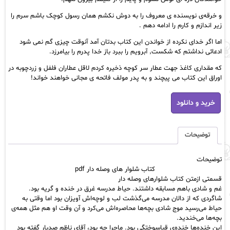
و خرقه‌ی نویسنده ی معروف را به دوش نکشم همان رسول کوچک باشم سرم را
زیر اندازم و کارم را ادامه دهم .
اما اگر خدای نکرده از خواندن این کتاب بدتان آمد آنوقت چیزی گم نمی شود
ادعائی نداشتم که شکست٬ آبرویم را ببرد باز خدا پدرم را بیامرزد.
که مقداری کاغذ جهت عطار سر کوچه ذخیره کردم لاقل عطاران فلفل و زردچوبه در
اوراق این کتاب می پیچند و به پدر مولف فاتحه ی مجانی خواهند خواند!
کتاب
خرید و دانلود
شلوار
های
وصله
دار
توضیحات
pdf
عدد
توضیحات
کتاب شلوار های وصله دار pdf
قسمتی ازمتن
کتاب شلوارهای وصله دار
غم و شادی باهم مسابقه داشتند. حیاط مدرسه غرق در خنده و گریه بود.
شاگردی که از دالان مدرسه می‌گذشت لب و لوچه‌اش آویزان بود اما وقتی به
حیاط می‌رسید موج شادی بچه‌ها محاصره‌اش می‌کرد و آن وقت او هم مثل همه‌ی
بچه‌ها می‌خندید.
این خنده‌ها خنده‌ی قباسوختگی بود. ماجرا چه بود، آقای ناظم صدبار گفته بود