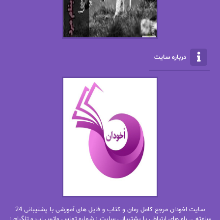
الکسا ریلی
الکساندر دوما
الناز بوذرجمهری
الناز پاکپور‌
الناز محمدی
الهه
درباره سایت
الهه محمدی
الی مارتینز
اما دون اهو
امیر فرهی
ان اچ کلاین بام
باران
بهار
بهار سلطانی
بهاره حسنی
بهاره شیرازی
بهاره غفرانی
بهاره.م
بهنام رستاقی
بیتا فرخی
سایت اخودان مرجع کامل رمان و کتاب و فایل های آموزشی با پشتیبانی 24
پاتریشیا ویلسون
پرتو فرهمند
ساعته … راه های ارتباطی با پشتیبانی سایت : شماره تماس واتس اپ و تلگرام :