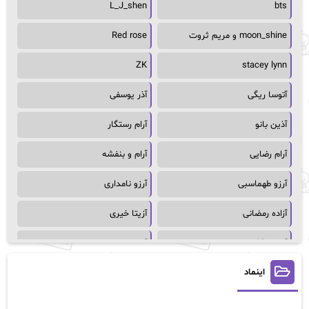
L_J_shen
bts
moon_shine و مریم ثروت
Red rose
ZK
stacey lynn
آتوسا ریگی
آذر یوسفی
آذین بانو
آرام رستگار
آرام رضایی
آرام و بنفشه
آرزو طهماسبی
آرزو نامداری
آزاده رمضانی
آزیتا خیری
آسمان64
آسمان۶۵
اینماد
آسیه احمدی
آگاتا کریستی
آلیس فینی
آمنه قیصری