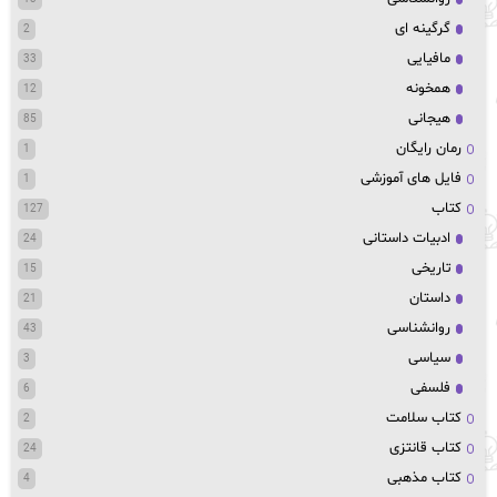
گرگینه ای
2
مافیایی
33
همخونه
12
هیجانی
85
رمان رایگان
1
فایل های آموزشی
1
کتاب
127
ادبیات داستانی
24
تاریخی
15
داستان
21
روانشناسی
43
سیاسی
3
فلسفی
6
کتاب سلامت
2
کتاب قانتزی
24
کتاب مذهبی
4