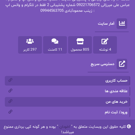
عباس علی میرزائی 09221706572 شماره پشتیبانی 2 فقط در تلگرام و واتس اپ
: زینب محمودآبادی 09944563705
پرستو
پرستو اسحقی
آمار سایت
پرستو مهاجر
پرستو_س
پرنیا tkd
پرهام رسولی
4 نوشته
805 محصول
11 کامنت
297 کاربر
پروانه قدیمی
پروانه محمدی
دسترسی سریع
پریسا شکور(طوفان خاموش)
پگاه رستمی فرد
پنلوپه اسکای
پنلوپه داگلاس
حساب کاربری
پنلوپه وارد
پونه سعیدی
علاقه مندی ها
خرید های من
تاران
ترانه بانو
ورود/ ثبت نام
ترنم.25
تیلور
کلیه حقوق این وبسایت متعلق به "
اخودان
" بوده و هر گونه کپی برداری ممنوع
ثمین سرابی
جان فاولز
میباشد!