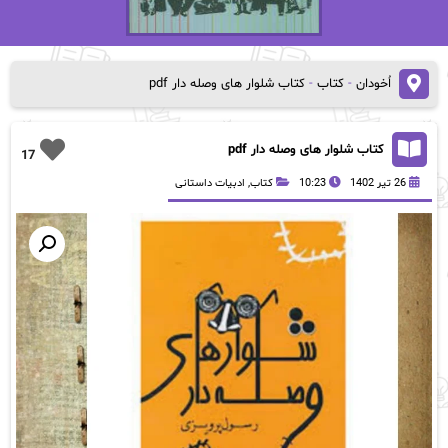
اُخودان
-
کتاب
-
کتاب شلوار های وصله دار pdf
کتاب شلوار های وصله دار pdf
17
26 تیر 1402
10:23
کتاب
,
ادبیات داستانی