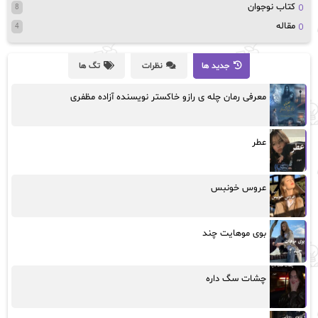
کتاب نوجوان
8
مقاله
4
جدید ها
نظرات
تگ ها
معرفی رمان چله ی رازو خاکستر نویسنده آزاده مظفری
عطر
عروس خونبس
بوی موهایت چند
چشات سگ داره