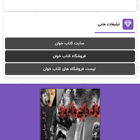
آن ماری سلینکو
آنا تاد
آنالیا
آوا
تبلیغات متنی
آوا موسوی
آیدا (Aixi)
سایت کتاب خوان
آیدا باقری
آیسان صادقی
فروشگاه کتاب خوان
ا_اصغر زاده
ا_اصغرزاده
لیست فروشگاه های کتاب خوان
اریک مورگنشترن
از نیلوفر لاری
استفانی مهیر
استل مسکم
اسما کافی
اصغر زاده
افسانه سماوات
اکرم محمدی
ال جی اسمیت
الف صاد