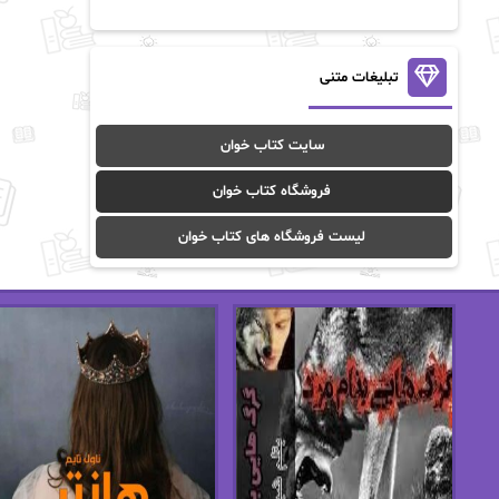
آن ماری سلینکو
آنا تاد
آنالیا
آوا
تبلیغات متنی
آوا موسوی
آیدا (Aixi)
سایت کتاب خوان
آیدا باقری
آیسان صادقی
فروشگاه کتاب خوان
ا_اصغر زاده
ا_اصغرزاده
لیست فروشگاه های کتاب خوان
اریک مورگنشترن
از نیلوفر لاری
استفانی مهیر
استل مسکم
اسما کافی
اصغر زاده
افسانه سماوات
اکرم محمدی
ال جی اسمیت
الف صاد