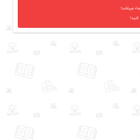
اء میباشد!
کنید!