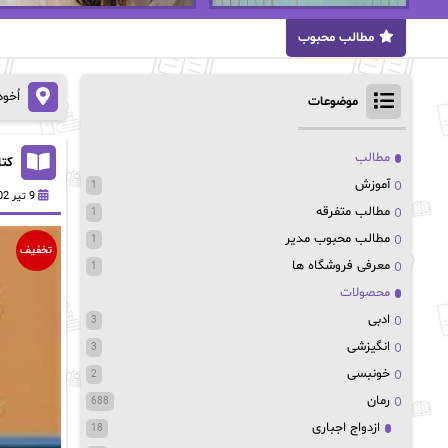
مطالب محبوب
اُخو
موضوعات
مطالب
کتاب
آموزش
1
9 تیر 1402
مطالب متفرقه
1
مطالب محبوب مدیر
1
تخفیف
معرفی فروشگاه ها
1
محصولات
ادبی
3
انگیزشی
3
خونبسی
2
رمان
688
ازدواج اجباری
18