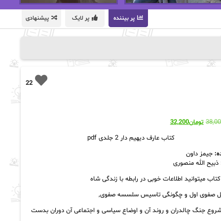
پر بیننده
پر لایک
پیشنهادی
22
قیمت
قیمت
38,0
تومان
32,200
اصلی:
فعلی:
کتاب عارف دیهیم دار 2 جلدی pdf
تومان38,000
تومان32,200.
بود.
ه:
جیمز داون
ذبیح الله منصوری
کتاب میتوانید اطلاعات خوبی در رابطه با زندگی شاه
ل صفوی اول و چگونگی تاسیس سلسسه صفوی,
شروع جنگ چالدران و روند آن و اوضاع سیاسی و اجتماعی آن دوران بدست