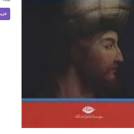
کتاب
خرید
عارف
دیهیم
دار
2
جلدی
pdf
عدد