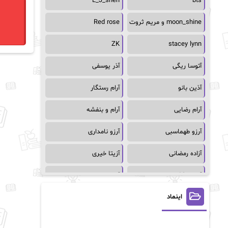
L_J_shen
bts
moon_shine و مریم ثروت
Red rose
ZK
stacey lynn
آتوسا ریگی
آذر یوسفی
آذین بانو
آرام رستگار
آرام رضایی
آرام و بنفشه
آرزو طهماسبی
آرزو نامداری
آزاده رمضانی
آزیتا خیری
آسمان64
آسمان۶۵
اینماد
آسیه احمدی
آگاتا کریستی
آلیس فینی
آمنه قیصری