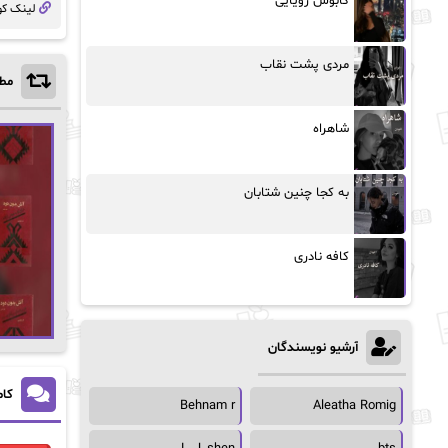
کابوس رویایی
لینک کو
مردی پشت نقاب
مطا
شاهراه
به کجا چنین شتابان
کافه نادری
آرشیو نویسندگان
کام
Behnam r
Aleatha Romig