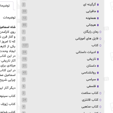
گرگینه ای
2
توضیحا
مافیایی
33
توضیحات
همخونه
12
هیجانی
85
شاه اسماعیل
رمان رایگان
روی کارآمدن
1
و آغاز قرن 
فایل های آموزشی
1
که تا امروز
کتاب
127
یکی از کاره
ایجاد وحدت 
ادبیات داستانی
24
در این کتاب
تاریخی
15
آثار تاریخی 
میلادی برای 
داستان
21
در این کتاب 
روانشناسی
43
اسماعیل صف
سیاسی
چرایی شروع 
3
فلسفی
6
دیگر آثار ای
کتاب سلامت
2
کتاب سینوهه 3 جلدی
کتاب قانتزی
24
کتاب ژوزف بالسامو
کتاب مذهبی
4
کتاب خداوند 