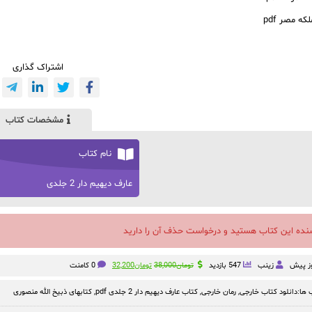
که مصر pdf
اشتراک گذاری
مشخصات کتاب
نام کتاب
عارف دیهیم دار 2 جلدی
سنده این کتاب هستید و درخواست حذف آن را دارید
قیمت
قیمت
زینب
547 بازدید
تومان
38,000
تومان
32,200
0 کامنت
اصلی:
فعلی:
تومان38,000
تومان32,200.
ها:
دانلود کتاب خارجی
,
رمان خارجی
,
کتاب عارف دیهیم دار 2 جلدی pdf
,
کتابهای ذبیخ الله منصوری
بود.