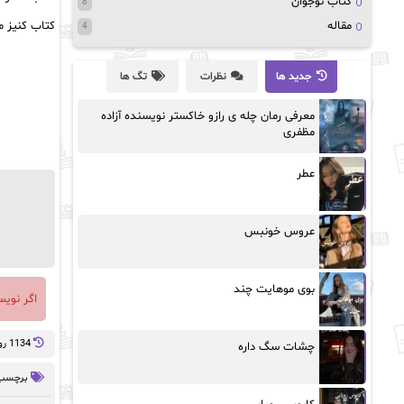
کتاب نوجوان
8
مقاله
کتاب کنیز مل
4
جدید ها
نظرات
تگ ها
معرفی رمان چله ی رازو خاکستر نویسنده آزاده
مظفری
عطر
عروس خونبس
بوی موهایت چند
اگر نوی
1134 روز پيش
چشات سگ داره
برچسب 