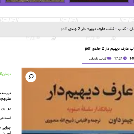
دان
-
کتاب
-
کتاب عارف دیهیم دار 2 جلدی pdf
 عارف دیهیم دار 2 جلدی pdf
17:24
کتاب
,
تاریخی
تومان
00
نویسند
مترجم:
در این 
اسماعی
چرایی 
آورید.