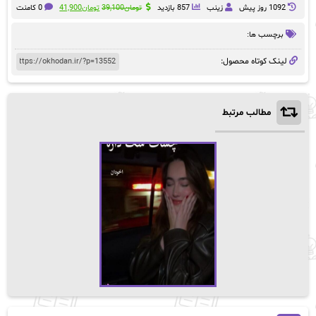
قیمت
قیمت
1092 روز پيش
زینب
857 بازدید
تومان
39,100
تومان
41,900
0 کامنت
اصلی:
فعلی:
تومان39,100
تومان41,900.
برچسب ها:
بود.
لینک کوتاه محصول:
مطالب مرتبط