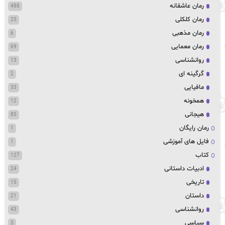
رمان عاشقانه
488
رمان کلکلی
25
رمان مذهبی
6
رمان معمایی
69
روانشناسی
13
گرگینه ای
2
مافیایی
33
همخونه
12
هیجانی
85
رمان رایگان
1
فایل های آموزشی
1
کتاب
127
ادبیات داستانی
24
تاریخی
15
داستان
21
روانشناسی
43
سیاسی
3