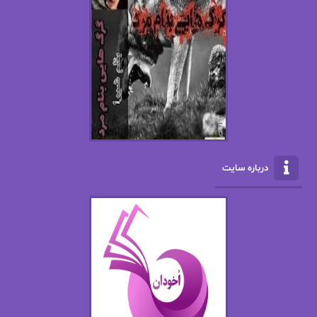
اسما کافی
اصغر زاده
افسانه سماوات
اکرم محمدی
ال جی اسمیت
الف صاد
الکسا ریلی
الکساندر دوما
الناز بوذرجمهری
الناز پاکپور‌
الناز محمدی
الهه
درباره سایت
الهه محمدی
الی مارتینز
اما دون اهو
امیر فرهی
ان اچ کلاین بام
باران
بهار
بهار سلطانی
بهاره حسنی
بهاره شیرازی