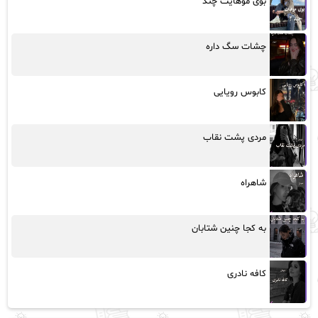
بوی موهایت چند
چشات سگ داره
کابوس رویایی
مردی پشت نقاب
شاهراه
به کجا چنین شتابان
کافه نادری