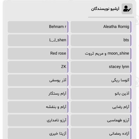
آرشیو نویسندگان
Behnam r
Aleatha Romig
L_J_shen
bts
moon_shine و مریم ثروت
Red rose
ZK
stacey lynn
آتوسا ریگی
آذر یوسفی
آذین بانو
آرام رستگار
آرام رضایی
آرام و بنفشه
آرزو طهماسبی
آرزو نامداری
آزاده رمضانی
آزیتا خیری