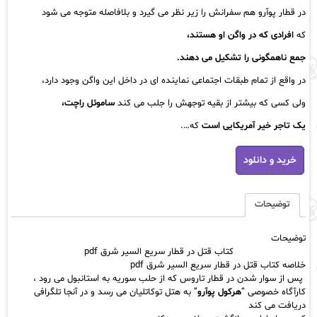
در قطار پوآرو هم سفرانش را زیر نظر می گیرد و بلافاصله متوجه می شود
که
افرادی که در واگن او هستند،
جمع ناهمگونی را تشکیل می دهند.
در واقع از تمام طبقات اجتماعی نماینده ای در داخل این واگن وجود دارد،
ولی کسی که بیشتر از بقیه توجهش را جلب می کند
ساموئل راچت،
یک تاجر خیر آمریکایی است
که….
کتاب
خرید و دانلود
قتل
در
قطار
سریع
توضیحات
السیر
شرق
توضیحات
pdf
کتاب قتل در قطار سریع السیر شرق pdf
عدد
خلاصه کتاب قتل در قطار سریع السیر شرق pdf
پس از سوار شدن در قطار تاروس که از حلب سوریه به استانبول می رود ،
کارآگاه خصوصی “
هرکول پوآرو
” به هتل توکاتلیان می رسد و در آنجا تلگرافی
دریافت می کند