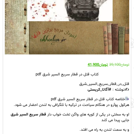
قیمت
قیمت
تومان
39,100
تومان
41,900
اصلی:
فعلی:
کتاب قتل در قطار سریع السیر شرق pdf
تومان39,100
تومان41,900.
بود.
قتل_در_قطار_سریع_السیر_شرق
✍نوشته :
#آگاتا_کریستی
خلاصه کتاب قتل در قطار سریع السیر شرق pdf
هرکول پوآرو در هنگام سیاحت در ترکیه با تلگرافی به لندن احضار می شود.
او به سختی در یکی از کوپه های واگن تخت خواب دار
قطار سریع السیر شرق
جایی پیدا می کند
و به سمت لندن به راه می افتد.