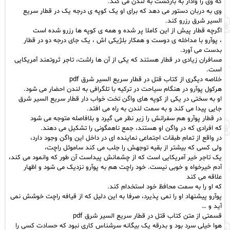
که وی را وادار به بازگشت به لندن می کند.
وی به دربان دستور می دهد که برای او یک کوپه ی درجه یک در قطار سریع
السیر شرق رزرو کند.
اگرچه قطار پیش از این کاملا پر شده و همه ی کوپه ها رزرو شده است
، پوآرو با مداخله ی دوست و همکار بلژیکی اش ، یک جای درجه دو در قطار
بدست می آورد.
مسافران زیادی در قطار هستند که یکی از آن ها راشت، تاجر ثروتمند آمریکایی
است.
خلاصه دیگری از کتاب
قتل
در قطار سریع السیر شرق pdf
هرکول پوآرو در هنگام سیاحت در ترکیه با تلگرافی به لندن احضار می شود.
او به سختی در یکی از کوپه های واگن تخت خواب دار قطار سریع السیر شرق
جایی پیدا می کند و به سمت لندن به راه می افتد.
در قطار پوآرو هم سفرانش را زیر نظر می گیرد و بلافاصله متوجه می شود
که افرادی که در واگن او هستند، جمع ناهمگونی را تشکیل می دهند.
در واقع از تمام طبقات اجتماعی نماینده ای در داخل این واگن وجود دارد،
ولی کسی که بیشتر از بقیه توجهش را جلب می کند
ساموئل راچت،
یک تاجر خیر آمریکایی است که از چشمانش پیداست آن طور که وانمود می کند،
آدم خیرخواه
و خوبی نیست. خود راچت هم به پوآرو نزدیک می شود و اظهار
علاقه می کند
که او را به سمت محافظ خود استخدام کند.
پوآرو پیشنهاد او را نمی پذیرد، صرفا به این دلیل که از قیافه راچت خوشش نمی
آید و …
قسمتی از متن کتاب قتل در قطار سریع السیر شرق pdf
هوا خیلی سرد بود و بدرقه یک بیگانه سرشناس کاری نبود که حسادت کسی را