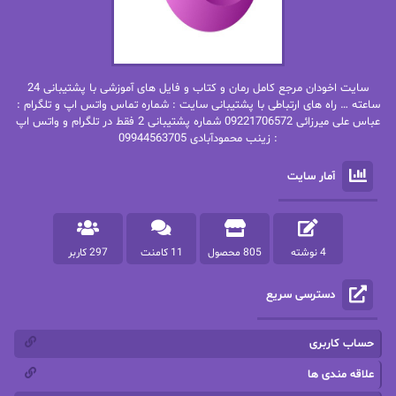
بهاره غفرانی
بهاره.م
بهنام رستاقی
بیتا فرخی
سایت اخودان مرجع کامل رمان و کتاب و فایل های آموزشی با پشتیبانی 24
پاتریشیا ویلسون
پرتو فرهمند
ساعته … راه های ارتباطی با پشتیبانی سایت : شماره تماس واتس اپ و تلگرام :
عباس علی میرزائی 09221706572 شماره پشتیبانی 2 فقط در تلگرام و واتس اپ
: زینب محمودآبادی 09944563705
پرستو
پرستو اسحقی
آمار سایت
پرستو مهاجر
پرستو_س
پرنیا tkd
پرهام رسولی
4 نوشته
805 محصول
11 کامنت
297 کاربر
پروانه قدیمی
پروانه محمدی
دسترسی سریع
پریسا شکور(طوفان خاموش)
پگاه رستمی فرد
پنلوپه اسکای
پنلوپه داگلاس
حساب کاربری
پنلوپه وارد
پونه سعیدی
علاقه مندی ها