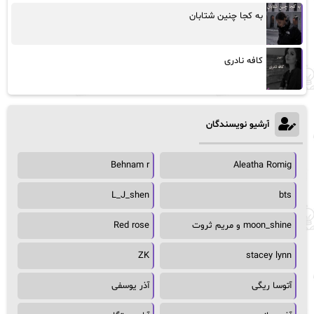
به کجا چنین شتابان
کافه نادری
آرشیو نویسندگان
Behnam r
Aleatha Romig
L_J_shen
bts
moon_shine و مریم ثروت
Red rose
ZK
stacey lynn
آتوسا ریگی
آذر یوسفی