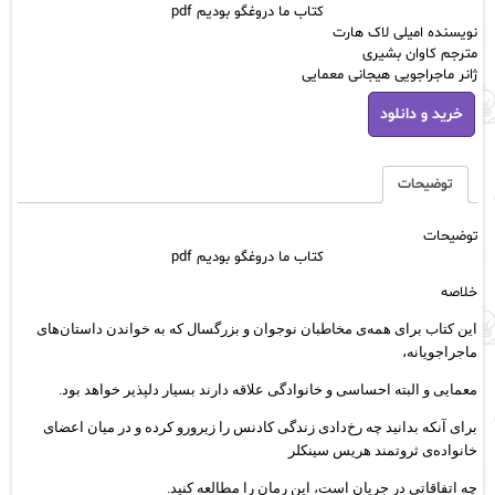
کتاب ما دروغگو بودیم pdf
نویسنده امیلی لاک هارت
مترجم کاوان بشیری
ژانر ماجراجویی هیجانی معمایی
کتاب
خرید و دانلود
ما
دروغگو
بودیم
pdf
توضیحات
عدد
توضیحات
کتاب ما دروغگو بودیم pdf
خلاصه
این کتاب برای همه‌ی مخاطبان نوجوان و بزرگسال که به خواندن داستان‌های
ماجراجویانه،
معمایی و البته احساسی و خانوادگی علاقه دارند بسیار دلپذیر خواهد بود.
برای آنکه بدانید چه رخ‌دادی زندگی کادنس را زیرورو کرده و در میان اعضای
خانواده‌ی ثروتمند هریس سینکلر
چه اتفاقاتی در جریان است، این رمان را مطالعه کنید.