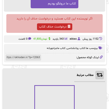
کتاب ما دروغگو بودیم
اگر نویسنده این کتاب هستید و درخواست حذف آن را دارید
درخواست حذف کتاب
1152 روز پيش
abbas
343 بازدید
تومان
41,800
0 کامنت
برچسب ها:
کتاب روانشناسی
,
کتاب ماجراجویانه
لینک کوتاه محصول:
مطالب مرتبط