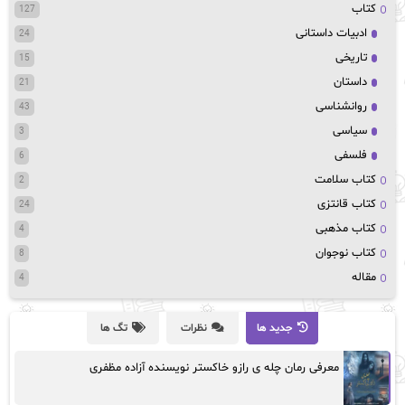
کتاب
127
ادبیات داستانی
24
تاریخی
15
داستان
21
روانشناسی
43
سیاسی
3
فلسفی
6
کتاب سلامت
2
کتاب قانتزی
24
کتاب مذهبی
4
کتاب نوجوان
8
مقاله
4
جدید ها
نظرات
تگ ها
معرفی رمان چله ی رازو خاکستر نویسنده آزاده مظفری