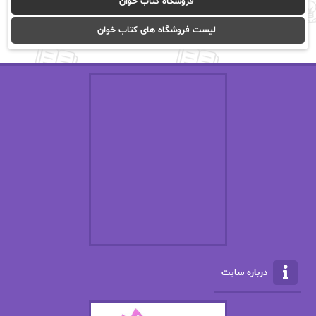
فروشگاه کتاب خوان
ا_اصغر زاده
ا_اصغرزاده
لیست فروشگاه های کتاب خوان
اریک مورگنشترن
از نیلوفر لاری
استفانی مهیر
استل مسکم
اسما کافی
اصغر زاده
افسانه سماوات
اکرم محمدی
ال جی اسمیت
الف صاد
الکسا ریلی
الکساندر دوما
الناز بوذرجمهری
الناز پاکپور‌
الناز محمدی
الهه
درباره سایت
الهه محمدی
الی مارتینز