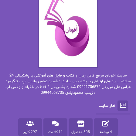
اما دون اهو
امیر فرهی
ان اچ کلاین بام
باران
بهار
بهار سلطانی
بهاره حسنی
بهاره شیرازی
بهاره غفرانی
بهاره.م
بهنام رستاقی
بیتا فرخی
سایت اخودان مرجع کامل رمان و کتاب و فایل های آموزشی با پشتیبانی 24
پاتریشیا ویلسون
پرتو فرهمند
ساعته … راه های ارتباطی با پشتیبانی سایت : شماره تماس واتس اپ و تلگرام :
عباس علی میرزائی 09221706572 شماره پشتیبانی 2 فقط در تلگرام و واتس اپ
: زینب محمودآبادی 09944563705
پرستو
پرستو اسحقی
آمار سایت
پرستو مهاجر
پرستو_س
پرنیا tkd
پرهام رسولی
4 نوشته
805 محصول
11 کامنت
297 کاربر
پروانه قدیمی
پروانه محمدی