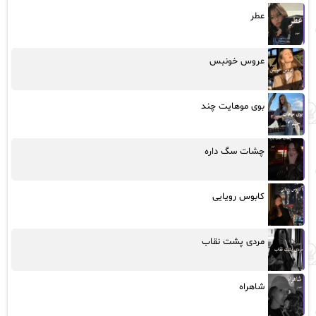
عطر
عروس خونبس
بوی موهایت چند
چشات سگ داره
کابوس رویایی
مردی پشت نقاب
شاهراه