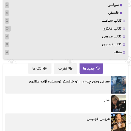
سیاسی
3
فلسفی
6
کتاب سلامت
2
کتاب قانتزی
24
کتاب مذهبی
4
کتاب نوجوان
8
مقاله
4
جدید ها
نظرات
تگ ها
معرفی رمان چله ی رازو خاکستر نویسنده آزاده مظفری
عطر
عروس خونبس