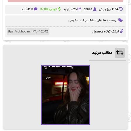
1154 روز پيش
abbas
625 بازدید
تومان
37,000
0 کامنت
برچسب ها:
رمان عاشقانه
,
کتاب خارجی
لینک کوتاه محصول:
مطالب مرتبط