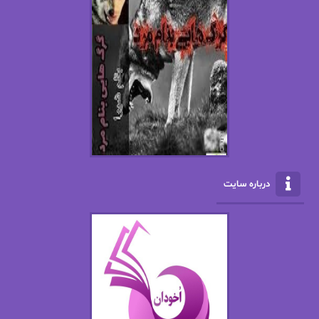
اسما کافی
اصغر زاده
افسانه سماوات
اکرم محمدی
ال جی اسمیت
الف صاد
الکسا ریلی
الکساندر دوما
الناز بوذرجمهری
الناز پاکپور‌
الناز محمدی
الهه
درباره سایت
الهه محمدی
الی مارتینز
اما دون اهو
امیر فرهی
ان اچ کلاین بام
باران
بهار
بهار سلطانی