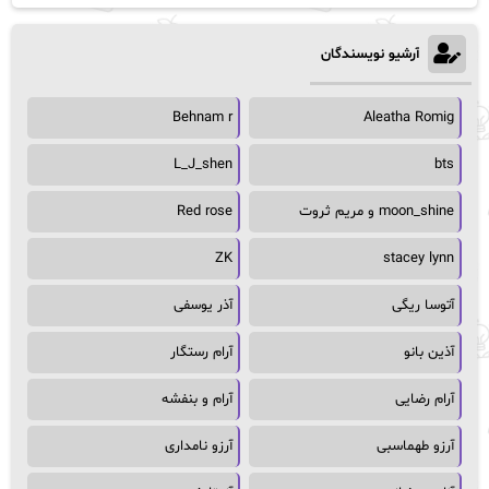
آرشیو نویسندگان
Behnam r
Aleatha Romig
L_J_shen
bts
moon_shine و مریم ثروت
Red rose
ZK
stacey lynn
آتوسا ریگی
آذر یوسفی
آذین بانو
آرام رستگار
آرام رضایی
آرام و بنفشه
آرزو طهماسبی
آرزو نامداری