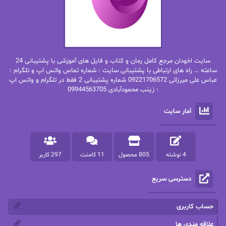
بهاره حسنی
بهاره شیرازی
بهاره غفرانی
بهاره.م
بهنام رستاقی
بیتا فرخی
سایت اخودان مرجع کامل رمان و کتاب و فایل های آموزشی با پشتیبانی 24
پاتریشیا ویلسون
پرتو فرهمند
ساعته … راه های ارتباطی با پشتیبانی سایت : شماره تماس واتس اپ و تلگرام :
عباس علی میرزائی 09221706572 شماره پشتیبانی 2 فقط در تلگرام و واتس اپ
: زینب محمودآبادی 09944563705
پرستو
پرستو اسحقی
آمار سایت
پرستو مهاجر
پرستو_س
پرنیا tkd
پرهام رسولی
4 نوشته
805 محصول
11 کامنت
297 کاربر
پروانه قدیمی
پروانه محمدی
دسترسی سریع
پریسا شکور(طوفان خاموش)
پگاه رستمی فرد
پنلوپه اسکای
پنلوپه داگلاس
حساب کاربری
پنلوپه وارد
پونه سعیدی
علاقه مندی ها