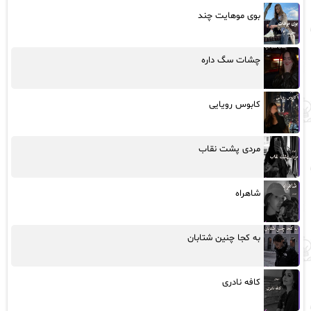
بوی موهایت چند
چشات سگ داره
کابوس رویایی
مردی پشت نقاب
شاهراه
به کجا چنین شتابان
کافه نادری